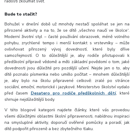
radostí zkoumat svět.
Bude to stačit?
Bohužel v dnešní době už mnohdy nestačí spoléhat se jen na
přirozené aktivity a na to, že se dítě „všechno naučí ve školce“.
Moderní životní styl – časté používání obrazovek, méně volného
pohybu, zrychlené tempo i menší kontakt s vrstevníky – může
ovlivňovat přirozený vývoj dovedností, které byly dříve
samozřejmostí. O to důležitější je, aby rodiče přistupovali k
předškolní přípravě vědomě a měli základní povědomí o tom, jaké
dovednosti jsou důležité pro pozdější učení.
Nejde jen o to, aby
dítě poznalo písmenka nebo umělo počítat – mnohem důležitější
je, aby bylo na školu připravené celkově: zralé po stránce
sociální, emoční, motorické i jazykové. Ministerstvo školství vydalo
před časem
Desatero pro rodiče předškolních dětí
, které
shrnuje nejdůležitější body.
V této blogové kategorii najdete články, které vás provedou
všemi důležitými oblastmi školní připravenosti, nabídnou inspiraci
na smysluplné aktivity, doporučí ověřené pomůcky a poradí, jak
dítě podpořit přirozeně a bez zbytečného tlaku.