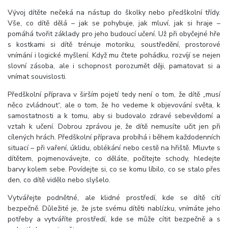
Vývoj dítěte nečeká na nástup do školky nebo předškolní třídy.
Vše, co dítě dělá – jak se pohybuje, jak mluví, jak si hraje –
pomáhá tvořit základy pro jeho budoucí učení. Už při obyčejné hře
s kostkami si dítě trénuje motoriku, soustředění, prostorové
vnímání i logické myšlení. Když mu čtete pohádku, rozvíjí se nejen
slovní zásoba, ale i schopnost porozumět ději, pamatovat si a
vnímat souvislosti.
Předškolní příprava v širším pojetí tedy není o tom, že dítě „musí
něco zvládnout“, ale o tom, že ho vedeme k objevování světa, k
samostatnosti a k tomu, aby si budovalo zdravé sebevědomí a
vztah k učení.
Dobrou zprávou je, že dítě nemusíte učit jen při
cílených hrách. Předškolní příprava probíhá i během každodenních
situací – při vaření, úklidu, oblékání nebo cestě na hřiště. Mluvte s
dítětem, pojmenovávejte, co děláte, počítejte schody, hledejte
barvy kolem sebe. Povídejte si, co se komu líbilo, co se stalo přes
den, co dítě vidělo nebo slyšelo.
Vytvářejte podnětné, ale klidné prostředí, kde se dítě cítí
bezpečně. Důležité je, že jste svému dítěti nablízku, vnímáte jeho
potřeby a vytváříte prostředí, kde se může cítit bezpečně a s