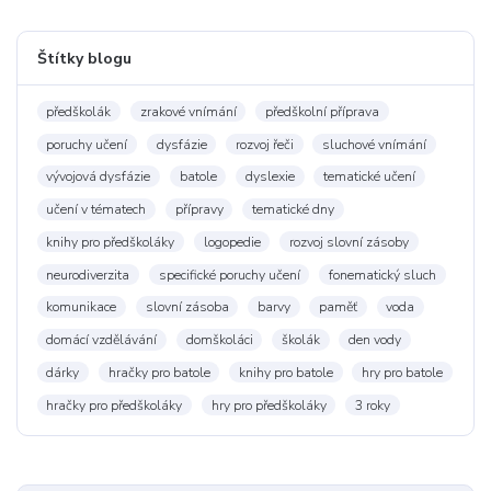
Štítky blogu
předškolák
zrakové vnímání
předškolní příprava
poruchy učení
dysfázie
rozvoj řeči
sluchové vnímání
vývojová dysfázie
batole
dyslexie
tematické učení
učení v tématech
přípravy
tematické dny
knihy pro předškoláky
logopedie
rozvoj slovní zásoby
neurodiverzita
specifické poruchy učení
fonematický sluch
komunikace
slovní zásoba
barvy
paměť
voda
domácí vzdělávání
domškoláci
školák
den vody
dárky
hračky pro batole
knihy pro batole
hry pro batole
hračky pro předškoláky
hry pro předškoláky
3 roky