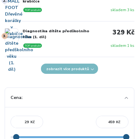
2.
krabičce
skladem 3 ks
TOP produkt
329 Kč
Diagnostika dítěte předškolního
3.
věku (1. díl)
skladem 1 ks
TOP produkt
zobrazit více produktů
Cena:
Kč
Kč