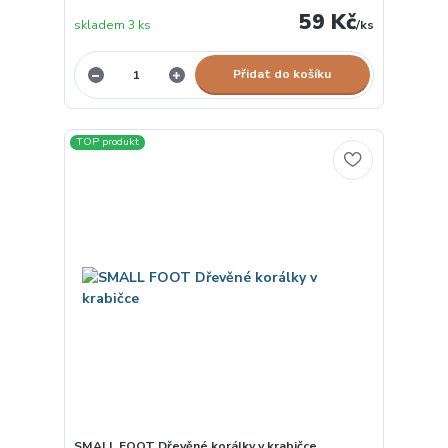
59 Kč
skladem 3 ks
/
ks
Přidat do košíku
TOP produkt
SMALL FOOT Dřevěné korálky v krabičce