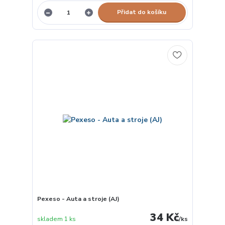
Přidat do košíku
Pexeso - Auta a stroje (AJ)
34 Kč
skladem 1 ks
/
ks