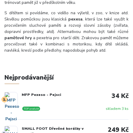
trénovat paměť již v předškolním věku.
S dítětem si povídáme, co vidělo na výletě, v zoo, v knize atd.
Skvělou pomůckou jsou klasická
pexesa
, která lze také využít k
procvičením sluchové paměti a rozvoji slovní zásoby (zvířata,
dopravní prostředk
y
, atd). Alternativou mohou být také různé
paměťové hry
a pexetria pro starší děti. Zrakovou paměť můžeme
procvičovat také v kombinaci s motorikou, kdy dítě skládá,
navléká, kreslí podle předlohy, napodobuje pohyb atd.
Nejprodávanější
34 Kč
MFP Pexeso - Pejsci
1.
skladem 3 ks
TOP produkt
249 Kč
SMALL FOOT Dřevěné korálky v