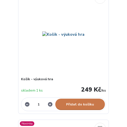
Košík - výuková hra
249 Kč
skladem 1 ks
/
ks
Přidat do košíku
Novinka