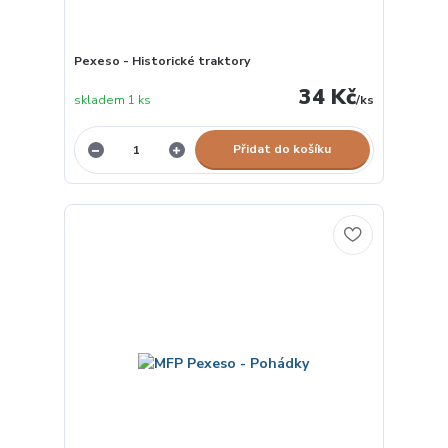
Pexeso - Historické traktory
34 Kč
skladem 1 ks
/
ks
Přidat do košíku