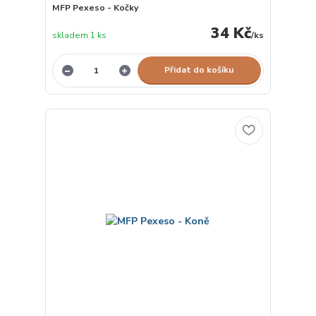
MFP Pexeso - Kočky
34 Kč
skladem 1 ks
/
ks
Přidat do košíku