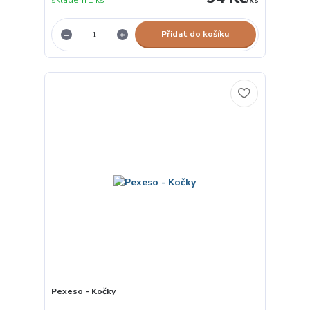
skladem 1 ks
/
ks
Přidat do košíku
Pexeso - Kočky