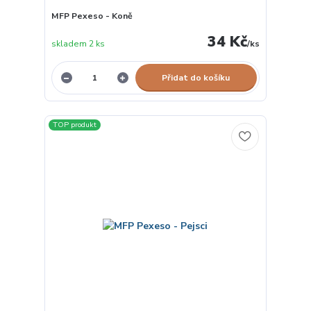
MFP Pexeso - Koně
34 Kč
skladem 2 ks
/
ks
Přidat do košíku
TOP produkt