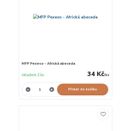
MFP Pexeso - Africká abeceda
34 Kč
skladem 2 ks
/
ks
Přidat do košíku