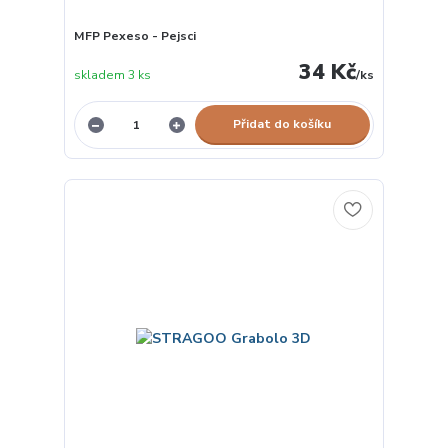
MFP Pexeso - Pejsci
34 Kč
skladem 3 ks
/
ks
Přidat do košíku