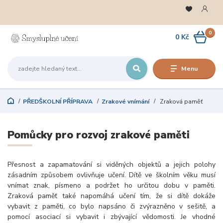
0
0 Kč
Menu
PŘEDŠKOLNÍ PŘÍPRAVA
Zrakové vnímání
Zraková paměť
Pomůcky pro rozvoj zrakové paměti
Přesnost a zapamatování si viděných objektů a jejich polohy
zásadním způsobem ovlivňuje učení. Dítě ve školním věku musí
vnímat znak, písmeno a podržet ho určitou dobu v paměti.
Zraková paměť také napomáhá učení tím, že si dítě dokáže
vybavit z paměti, co bylo napsáno či zvýrazněno v sešitě, a
pomocí asociací si vybavit i zbývající vědomosti. Je vhodné