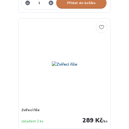
Přidat do košíku
Zvířecí říše
289 Kč
skladem 2 ks
/
ks