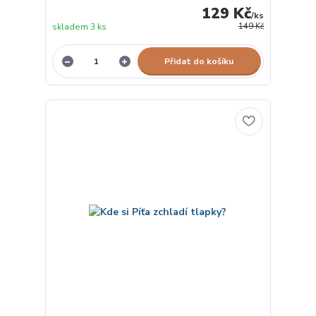
129 Kč
/
ks
skladem 3 ks
149 Kč
Přidat do košíku