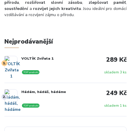
přírodu
,
rozšiřovat slovní zásobu
,
zlepšovat paměť
,
soustředění
a
rozvíjet jejich kreativitu
. Jsou ideální pro domácí
vzdělávání a rozvíjení zájmu o přírodu.
Nejprodávanější
289 Kč
VOLTÍK Zvířata 1
1.
skladem 3 ks
TOP produkt
249 Kč
Hádám, hádáš, hádáme
2.
skladem 1 ks
TOP produkt