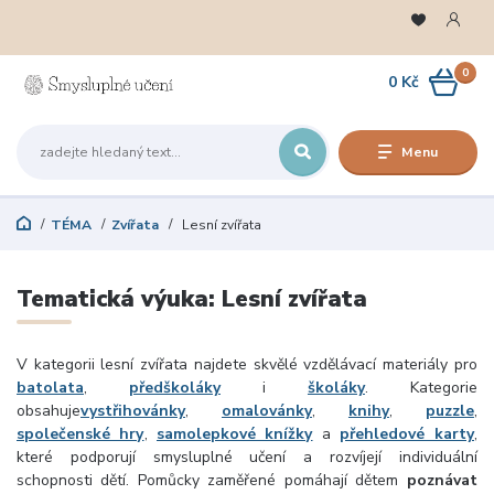
0
0 Kč
Menu
TÉMA
Zvířata
Lesní zvířata
Tematická výuka: Lesní zvířata
V kategorii lesní zvířata najdete skvělé vzdělávací materiály pro
batolata
,
předškoláky
i
školáky
. Kategorie
obsahuje
vystřihovánky
,
omalovánky
,
knihy
,
puzzle
,
společenské hry
,
samolepkové knížky
a
přehledové karty
,
které podporují smysluplné učení a rozvíjejí individuální
schopnosti dětí. Pomůcky zaměřené pomáhají dětem
poznávat