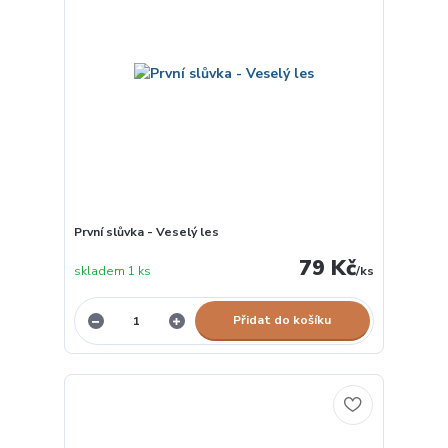
První slůvka - Veselý les
79 Kč
skladem 1 ks
/
ks
Přidat do košíku