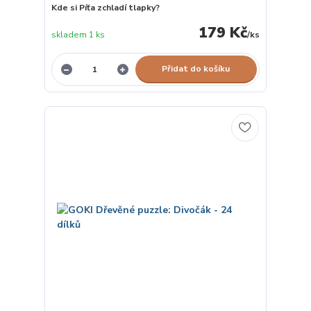
Kde si Píťa zchladí tlapky?
179 Kč
skladem 1 ks
/
ks
Přidat do košíku