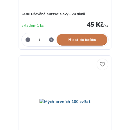
GOKI Dřevěné puzzle: Sovy - 24 dílků
45 Kč
skladem 1 ks
/
ks
Přidat do košíku