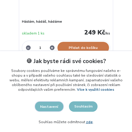
Hádám, hádáš, hádáme
249 Kč
skladem 1 ks
/
ks
Přidat do košíku
🍪 Jak byste rádi své cookies?
Novinka
Soubory cookies používáme ke správnému fungování našeho e-
shopu a v případě vašeho souhlasu také ke sledování statistik o
webu, měření efektivity reklamních kampaní, zapamatování vašeho
oblíbeného nastavení při používání stránek, či zobrazení reklam
odpovídajících vašim preferencím.
Více k využití cookies
Souhlasím
Nastavení
Souhlas můžete odmítnout
zde
.