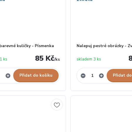
barevné kuličky - Písmenka
Nalepuj pestré obrázky - Zv
85 Kč
1 ks
skladem 3 ks
/
ks
Přidat do košíku
Přidat do