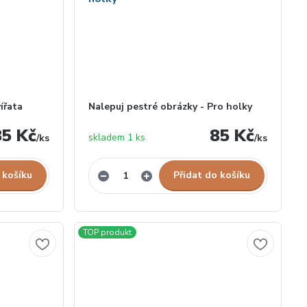
ířata
Nalepuj pestré obrázky - Pro holky
85 Kč
85 Kč
skladem 1 ks
/
ks
/
ks
 košíku
Přidat do košíku
TOP produkt