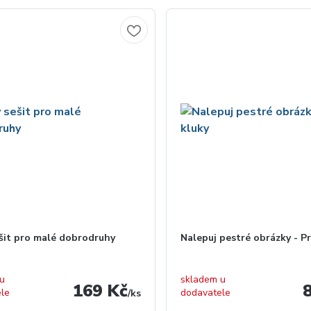
ešit pro malé dobrodruhy
Nalepuj pestré obrázky - P
 u
skladem u
169 Kč
ele
dodavatele
/
ks