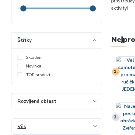
prostředky
aktivity!
Nejpro
Štítky
Skladem
Novinka
1.
TOP produkt
Rozvíjená oblast
2.
Věk