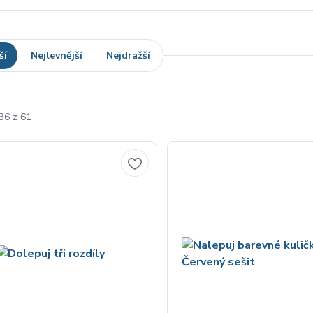
ší
Nejlevnější
Nejdražší
36 z 61