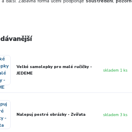
 a další. Zábavná forma učení podporuje
soustředění
,
pozor
dávanější
Velké samolepky pro malé ručičky -
skladem 1 ks
JEDEME
Nalepuj pestré obrázky - Zvířata
skladem 3 ks