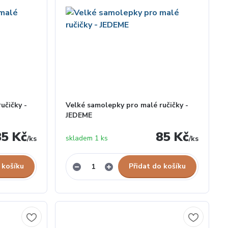
učičky -
Velké samolepky pro malé ručičky -
JEDEME
85 Kč
85 Kč
skladem 1 ks
/
ks
/
ks
 košíku
Přidat do košíku