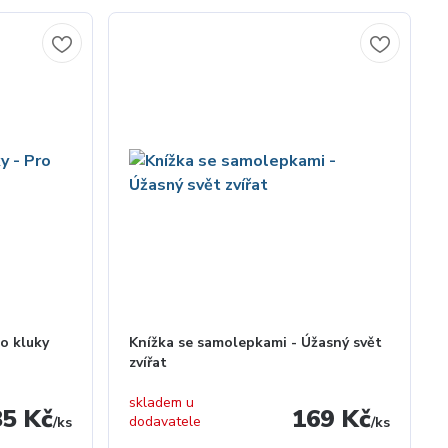
ro kluky
Knížka se samolepkami - Úžasný svět
zvířat
skladem u
85 Kč
169 Kč
dodavatele
/
ks
/
ks