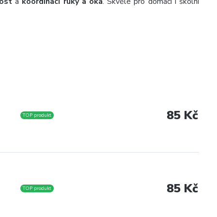
nost
a
koordinaci ruky a oka
. Skvělé pro domácí i školní
85 Kč
TOP produkt
85 Kč
TOP produkt