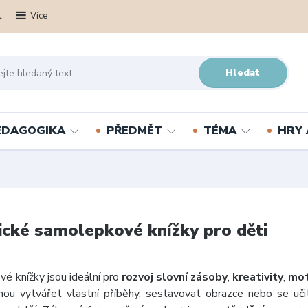
t
Více
Hledat
PEDAGOGIKA
PŘEDMĚT
TÉMA
HRY 
cké samolepkové knížky pro děti
é knížky jsou ideální pro
rozvoj slovní zásoby
,
kreativity
,
mot
hou vytvářet vlastní příběhy, sestavovat obrazce nebo se učit