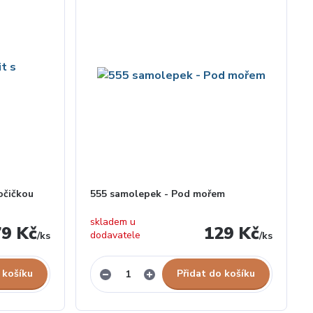
kočičkou
555 samolepek - Pod mořem
skladem u
79 Kč
129 Kč
dodavatele
/
ks
/
ks
 košíku
Přidat do košíku