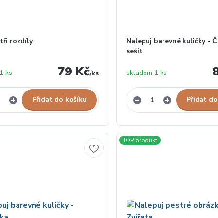
tři rozdíly
Nalepuj barevné kuličky - 
sešit
79 Kč
1 ks
skladem 1 ks
/
ks
Přidat do košíku
Přidat do
TOP produkt