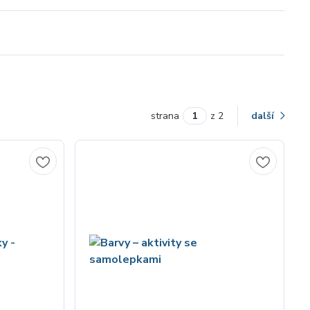
strana
z 2
další