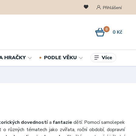
Přihlášení
0
0 Kč
Více
A HRAČKY
PODLE VĚKU
orických dovedností
a
fantazie
dětí. Pomocí samolepek
 o různých tématech jako zvířata, roční období, dopravní