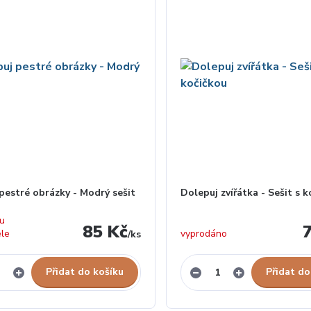
pestré obrázky - Modrý sešit
Dolepuj zvířátka - Sešit s 
 u
85 Kč
ele
vyprodáno
/
ks
Přidat do košíku
Přidat do