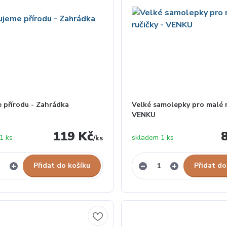
 přírodu - Zahrádka
Velké samolepky pro malé r
VENKU
119 Kč
1 ks
skladem 1 ks
/
ks
Přidat do košíku
Přidat do