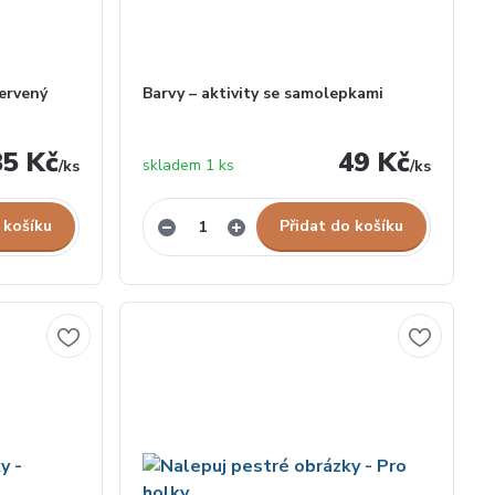
Červený
Barvy – aktivity se samolepkami
85 Kč
49 Kč
skladem 1 ks
/
ks
/
ks
 košíku
Přidat do košíku