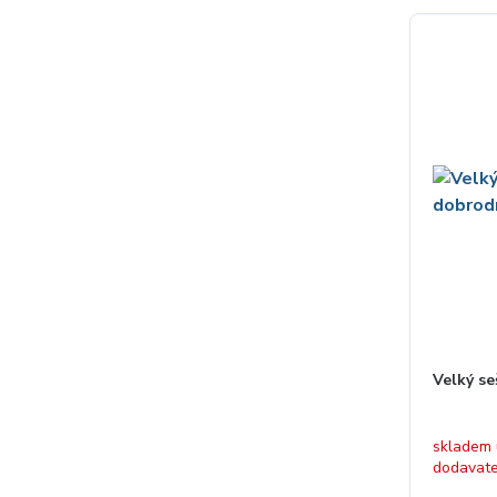
Velký s
skladem
dodavat