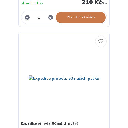
210 Kč
skladem 1 ks
/
ks
Přidat do košíku
Expedice příroda: 50 našich ptáků