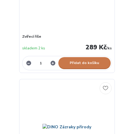
Zvířecí říše
289 Kč
skladem 2 ks
/
ks
Přidat do košíku