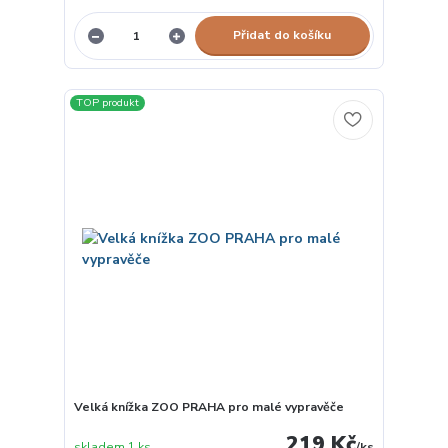
Přidat do košíku
TOP produkt
Velká knížka ZOO PRAHA pro malé vypravěče
219 Kč
skladem 1 ks
/
ks