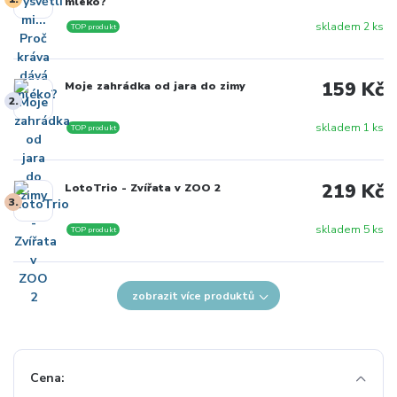
mléko?
skladem 2 ks
TOP produkt
159 Kč
Moje zahrádka od jara do zimy
2.
skladem 1 ks
TOP produkt
219 Kč
LotoTrio - Zvířata v ZOO 2
3.
skladem 5 ks
TOP produkt
zobrazit více produktů
Cena: