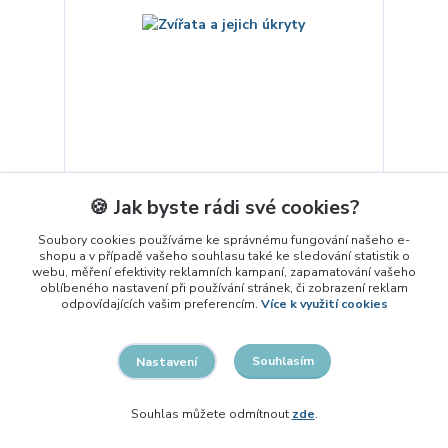
Zvířata a jejich úkryty
🍪 Jak byste rádi své cookies?
129 Kč
/
ks
skladem 3 ks
149 Kč
Soubory cookies používáme ke správnému fungování našeho e-
shopu a v případě vašeho souhlasu také ke sledování statistik o
webu, měření efektivity reklamních kampaní, zapamatování vašeho
Přidat do košíku
oblíbeného nastavení při používání stránek, či zobrazení reklam
odpovídajících vašim preferencím.
Více k využití cookies
Souhlasím
Nastavení
Souhlas můžete odmítnout
zde
.