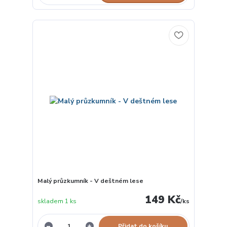
Malý průzkumník - V deštném lese
149 Kč
skladem 1 ks
/
ks
Přidat do košíku