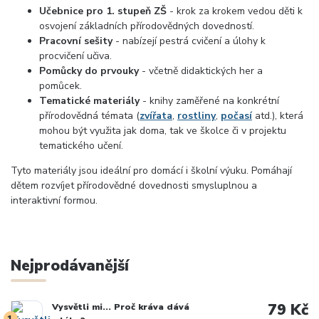
Učebnice pro 1. stupeň ZŠ
- krok za krokem vedou děti k
osvojení základních přírodovědných dovedností.
Pracovní sešity
- nabízejí pestrá cvičení a úlohy k
procvičení učiva.
Pomůcky do prvouky
- včetně didaktických her a
pomůcek.
Tematické materiály
- knihy zaměřené na konkrétní
přírodovědná témata (
zvířata
,
rostliny
,
počasí
atd.), která
mohou být využita jak doma, tak ve školce či v projektu
tematického učení.
Tyto materiály jsou ideální pro domácí i školní výuku. Pomáhají
dětem rozvíjet přírodovědné dovednosti smysluplnou a
interaktivní formou.
Nejprodávanější
79 Kč
Vysvětli mi... Proč kráva dává
1.