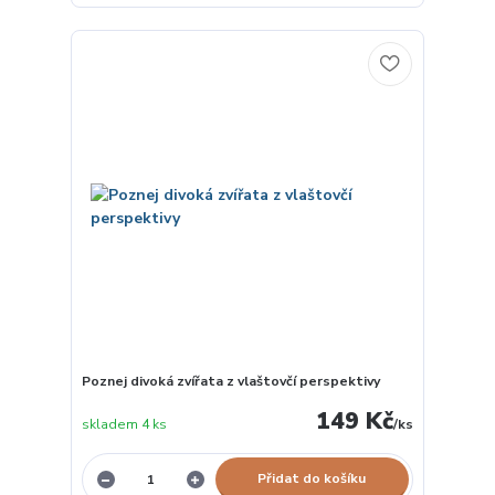
Poznej divoká zvířata z vlaštovčí perspektivy
149 Kč
skladem 4 ks
/
ks
Přidat do košíku