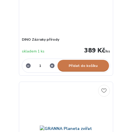
DINO Zázraky přírody
389 Kč
skladem 1 ks
/
ks
Přidat do košíku