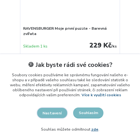
RAVENSBURGER Moje první puzzle - Barevná
zvířata
229 Kč
Skladem 1 ks
/
ks
Přidat do košíku
🍪 Jak byste rádi své cookies?
Soubory cookies používáme ke správnému fungování našeho e-
shopu a v případě vašeho souhlasu také ke sledování statistik o
webu, měření efektivity reklamních kampaní, zapamatování vašeho
oblíbeného nastavení při používání stránek, či zobrazení reklam
odpovídajících vašim preferencím.
Více k využití cookies
Souhlasím
Nastavení
Souhlas můžete odmítnout
zde
.