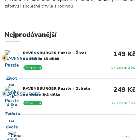
zábavu i společné chvíle s rodinou.
Nejprodávanější
149 Kč
RAVENSBURGER Puzzle - Život
1.
na statku 15 dílků
skladem 2 ks
TOP produkt
249 Kč
RAVENSBURGER Puzzle - Zvířata
2.
na dvoře 9x2 dílků
skladem 3 ks
TOP produkt
Cena: