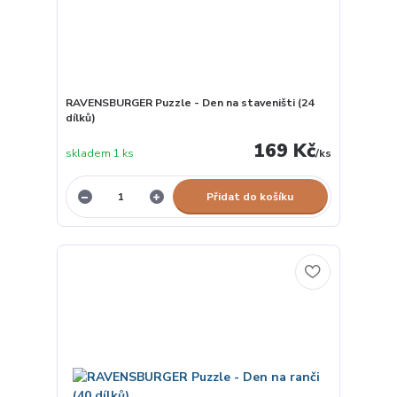
RAVENSBURGER Puzzle - Den na staveništi (24
dílků)
169 Kč
skladem 1 ks
/
ks
Přidat do košíku