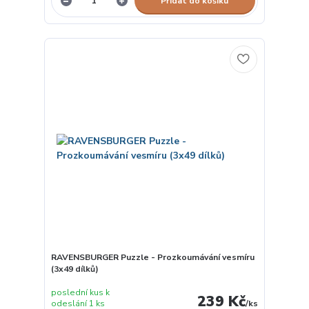
Přidat do košíku
RAVENSBURGER Puzzle - Prozkoumávání vesmíru
(3x49 dílků)
poslední kus k
239 Kč
odeslání 1 ks
/
ks