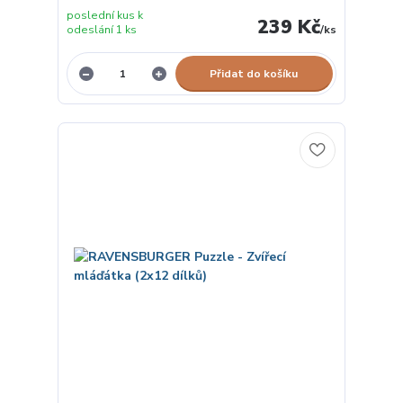
poslední kus k
239 Kč
odeslání 1 ks
/
ks
Přidat do košíku