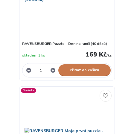
RAVENSBURGER Puzzle - Den na ranči (40 dílků)
169 Kč
skladem 1 ks
/
ks
Přidat do košíku
Novinka