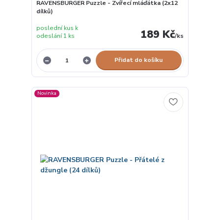
RAVENSBURGER Puzzle - Zvířecí mláďátka (2x12
dílků)
poslední kus k
189 Kč
odeslání 1 ks
/
ks
Přidat do košíku
Novinka