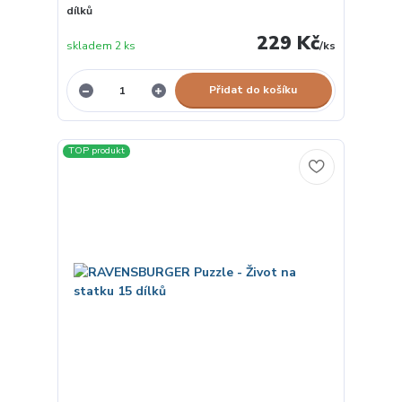
dílků
229 Kč
skladem 2 ks
/
ks
Přidat do košíku
TOP produkt