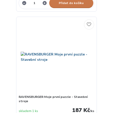
Přidat do košíku
RAVENSBURGER Moje první puzzle - Stavební
stroje
187 Kč
skladem 1 ks
/
ks