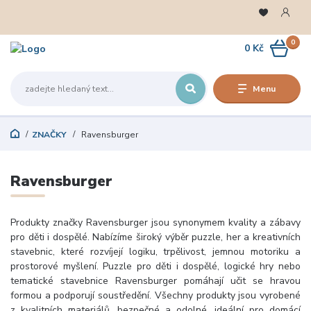
0
0 Kč
Menu
ZNAČKY
Ravensburger
Ravensburger
Produkty značky Ravensburger jsou synonymem kvality a zábavy
pro děti i dospělé. Nabízíme široký výběr puzzle, her a kreativních
stavebnic, které rozvíjejí logiku, trpělivost, jemnou motoriku a
prostorové myšlení. Puzzle pro děti i dospělé, logické hry nebo
tematické stavebnice Ravensburger pomáhají učit se hravou
formou a podporují soustředění. Všechny produkty jsou vyrobené
z kvalitních materiálů, bezpečné a odolné, ideální pro domácí