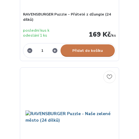
RAVENSBURGER Puzzle - Přátelé z džungle (24
dílků)
poslední kus k
169 Kč
odeslání 1 ks
/
ks
Přidat do košíku