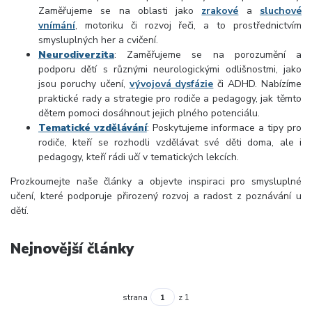
Zaměřujeme se na oblasti jako
zrakové
a
sluchové
vnímání
, motoriku či rozvoj řeči, a to prostřednictvím
smysluplných her a cvičení.
Neurodiverzita
:
Zaměřujeme se na porozumění a
podporu dětí s různými neurologickými odlišnostmi, jako
jsou poruchy učení,
vývojová dysfázie
či ADHD. Nabízíme
praktické rady a strategie pro rodiče a pedagogy, jak těmto
dětem pomoci dosáhnout jejich plného potenciálu.
Tematické vzdělávání
:
Poskytujeme informace a tipy pro
rodiče, kteří se rozhodli vzdělávat své děti doma, ale i
pedagogy, kteří rádi učí v tematických lekcích.
Prozkoumejte naše články a objevte inspiraci pro smysluplné
učení, které podporuje přirozený rozvoj a radost z poznávání u
dětí.
Nejnovější články
strana
z 1