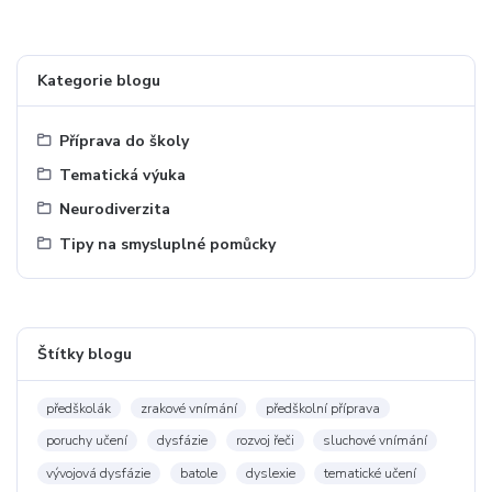
Kategorie blogu
Příprava do školy
Tematická výuka
Neurodiverzita
Tipy na smysluplné pomůcky
Štítky blogu
předškolák
zrakové vnímání
předškolní příprava
poruchy učení
dysfázie
rozvoj řeči
sluchové vnímání
vývojová dysfázie
batole
dyslexie
tematické učení