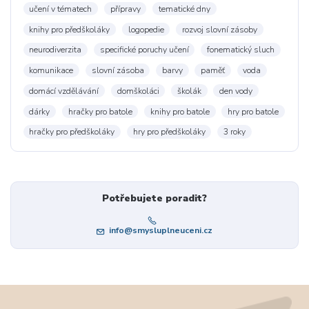
učení v tématech
přípravy
tematické dny
knihy pro předškoláky
logopedie
rozvoj slovní zásoby
neurodiverzita
specifické poruchy učení
fonematický sluch
komunikace
slovní zásoba
barvy
paměť
voda
domácí vzdělávání
domškoláci
školák
den vody
dárky
hračky pro batole
knihy pro batole
hry pro batole
hračky pro předškoláky
hry pro předškoláky
3 roky
Potřebujete poradit?
info@smysluplneuceni.cz