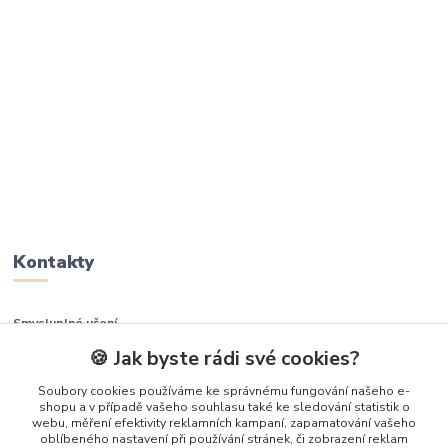
Kontakty
Smysluplné učení
🍪 Jak byste rádi své cookies?
+420 737 937 936
Soubory cookies používáme ke správnému fungování našeho e-
shopu a v případě vašeho souhlasu také ke sledování statistik o
info@smysluplneuceni.cz
webu, měření efektivity reklamních kampaní, zapamatování vašeho
oblíbeného nastavení při používání stránek, či zobrazení reklam