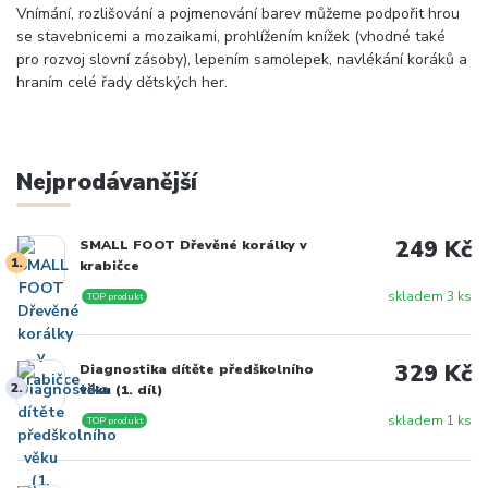
Vnímání, rozlišování a pojmenování barev můžeme podpořit hrou
se stavebnicemi a mozaikami, prohlížením knížek (vhodné také
pro rozvoj slovní zásoby), lepením samolepek, navlékání koráků a
hraním celé řady dětských her.
Nejprodávanější
249 Kč
SMALL FOOT Dřevěné korálky v
1.
krabičce
skladem 3 ks
TOP produkt
329 Kč
Diagnostika dítěte předškolního
2.
věku (1. díl)
skladem 1 ks
TOP produkt