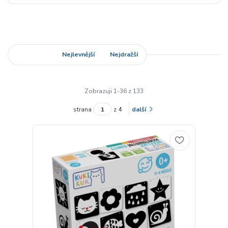
Nejnovější
Nejlevnější
Nejdražší
Zobrazuji 1-36 z 133
strana
z 4
další