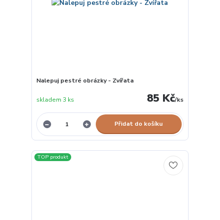
Nalepuj pestré obrázky - Zvířata
85 Kč
skladem 3 ks
/
ks
Přidat do košíku
TOP produkt