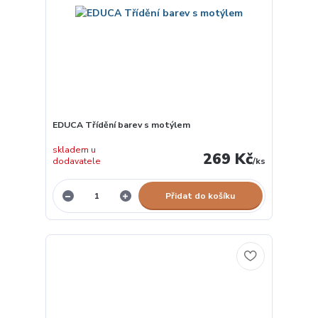
EDUCA Třídění barev s motýlem
skladem u
269 Kč
dodavatele
/
ks
Přidat do košíku