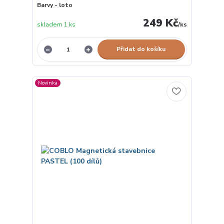
Barvy - loto
249 Kč
skladem 1 ks
/
ks
Přidat do košíku
Novinka