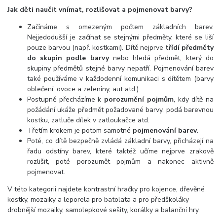
Jak děti naučit vnímat, rozlišovat a pojmenovat barvy?
Začínáme s omezeným počtem základních barev.
Nejjedodušší je začínat se stejnými předměty, které se liší
pouze barvou (např. kostkami). Dítě nejprve
třídí předměty
do skupin podle barvy
nebo hledá předmět, který do
skupiny předmětů stejné barvy nepatří. Pojmenování barev
také používáme v každodenní komunikaci s dítětem (barvy
oblečení, ovoce a zeleniny, aut atd.).
Postupně přecházíme k
porozumění pojmům
, kdy dítě na
požádání ukáže předmět požadované barvy, podá barevnou
kostku, zatluče dílek v zatloukačce atd.
Třetím krokem je potom samotné
pojmenování barev
.
Poté, co dítě bezpečně zvládá základní barvy, přicházejí na
řadu odstíny barev, které taktéž učíme nejprve zrakově
rozlišit, poté porozumět pojmům a nakonec aktivně
pojmenovat.
V této kategorii najdete kontrastní hračky pro kojence, dřevěné
kostky, mozaiky a leporela pro batolata a pro předškoláky
drobnější mozaiky, samolepkové sešity, korálky a balanční hry.