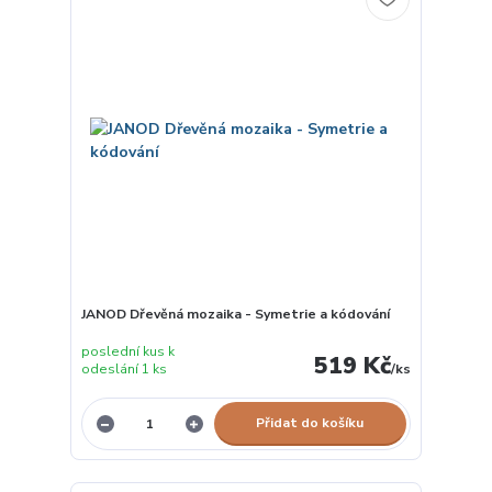
JANOD Dřevěná mozaika - Symetrie a kódování
poslední kus k
519 Kč
odeslání 1 ks
/
ks
Přidat do košíku