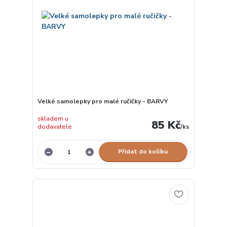
Velké samolepky pro malé ručičky - BARVY
skladem u
85 Kč
dodavatele
/
ks
Přidat do košíku