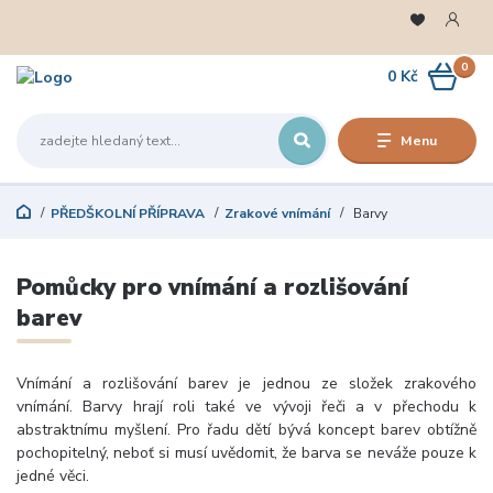
0
0 Kč
Menu
PŘEDŠKOLNÍ PŘÍPRAVA
Zrakové vnímání
Barvy
Pomůcky pro vnímání a rozlišování
barev
Vnímání a rozlišování barev je jednou ze složek zrakového
vnímání. Barvy hrají roli také ve vývoji řeči a v přechodu k
abstraktnímu myšlení. Pro řadu dětí bývá koncept barev obtížně
pochopitelný, neboť si musí uvědomit, že barva se neváže pouze k
jedné věci.