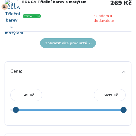
269 Kč
EDUCA Třídění barev s motýlem
3.
skladem u
TOP produkt
dodavatele
zobrazit více produktů
Cena:
Kč
Kč