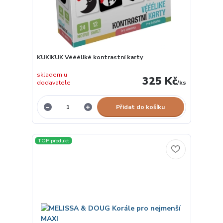
KUKIKUK Véééliké kontrastní karty
skladem u
325 Kč
dodavatele
/
ks
Přidat do košíku
TOP produkt