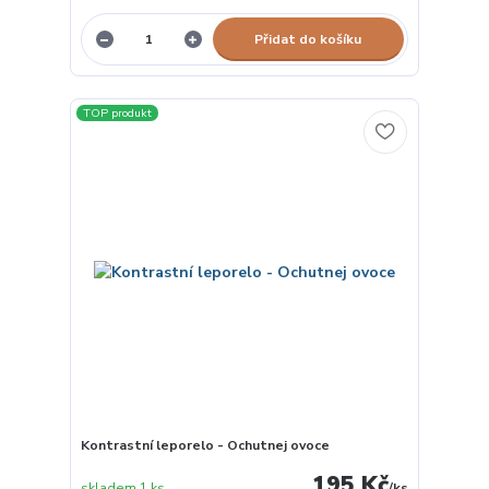
Přidat do košíku
TOP produkt
Kontrastní leporelo - Ochutnej ovoce
195 Kč
skladem 1 ks
/
ks