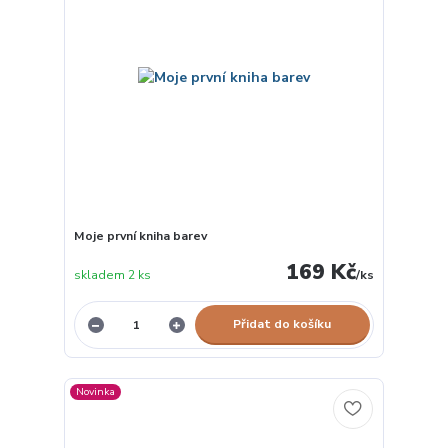
Moje první kniha barev
169 Kč
skladem 2 ks
/
ks
Přidat do košíku
Novinka