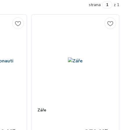
strana
z 1
Záře