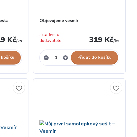
esta
Objevujeme vesmír
skladem u
29 Kč
319 Kč
dodavatele
/
ks
/
ks
 košíku
Přidat do košíku