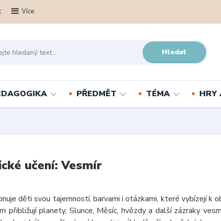
t
Více
Hledat
PEDAGOGIKA
PŘEDMĚT
TÉMA
HRY 
cké učení: Vesmír
inuje děti svou tajemností, barvami i otázkami, které vybízejí k obj
 přibližují planety, Slunce, Měsíc, hvězdy a další zázraky vesm