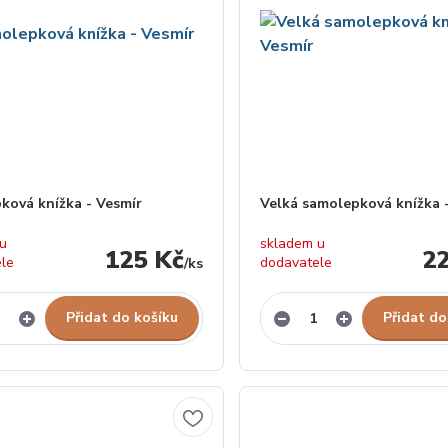
ková knížka - Vesmír
Velká samolepková knížka 
 u
skladem u
125 Kč
2
ele
dodavatele
/
ks
Přidat do košíku
Přidat do