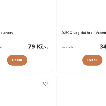
 planety
DJECO Logická hra - Vesmí
79 Kč
3
no
vyprodáno
/
ks
Detail
Detail