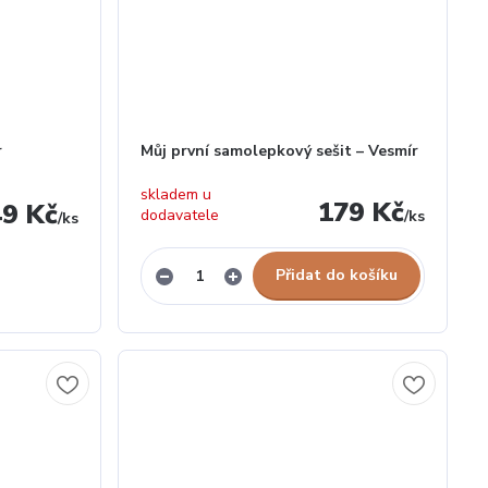
r
Můj první samolepkový sešit – Vesmír
skladem u
179 Kč
49 Kč
dodavatele
/
ks
/
ks
Přidat do košíku