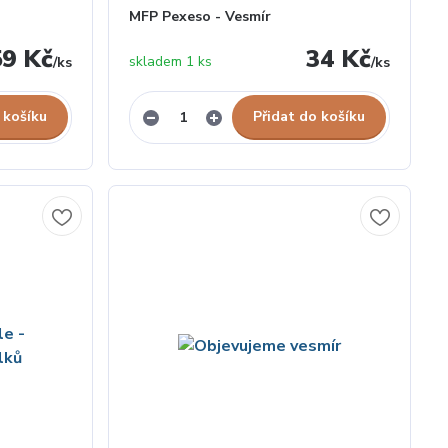
MFP Pexeso - Vesmír
59 Kč
34 Kč
skladem 1 ks
/
ks
/
ks
 košíku
Přidat do košíku