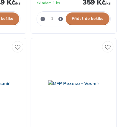
49 Kč
359 Kč
skladem 1 ks
/
ks
/
ks
 košíku
Přidat do košíku