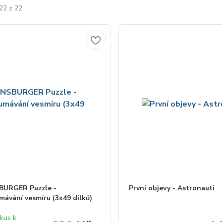
22 z 22
URGER Puzzle -
První objevy - Astronauti
ávání vesmíru (3x49 dílků)
 kus k