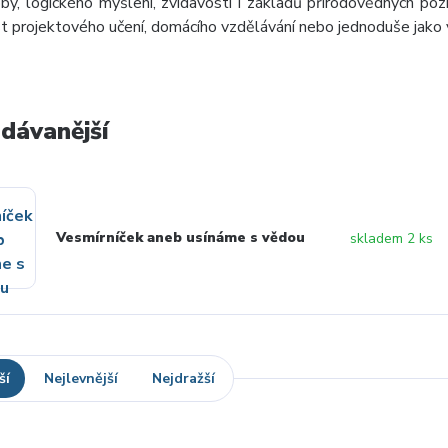
by, logického myšlení, zvídavosti i základů přírodovědných pozn
st projektového učení, domácího vzdělávání nebo jednoduše jako 
dávanější
Vesmírníček aneb usínáme s vědou
skladem 2 ks
ší
Nejlevnější
Nejdražší