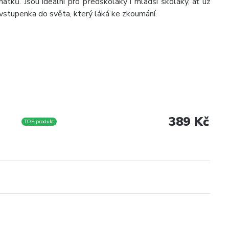
atků. Jsou ideální pro předškoláky i mladší školáky, ať už
vstupenka do světa, který láká ke zkoumání.
389 Kč
TOP produkt