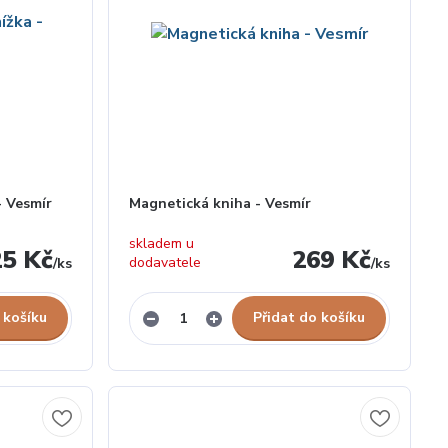
- Vesmír
Magnetická kniha - Vesmír
skladem u
25 Kč
269 Kč
dodavatele
/
ks
/
ks
 košíku
Přidat do košíku