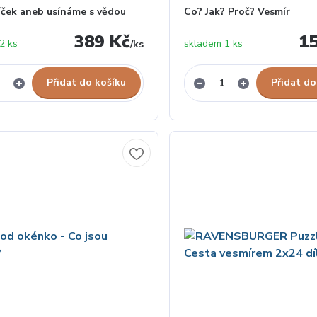
íček aneb usínáme s vědou
Co? Jak? Proč? Vesmír
389 Kč
1
2 ks
skladem 1 ks
/
ks
Přidat do košíku
Přidat do