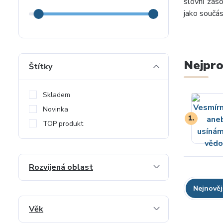
slovní záso
jako součá
Nejpro
Štítky
Skladem
Novinka
1.
TOP produkt
Rozvíjená oblast
Nejnověj
Věk