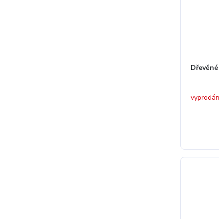
Dřevěné
vyprodá