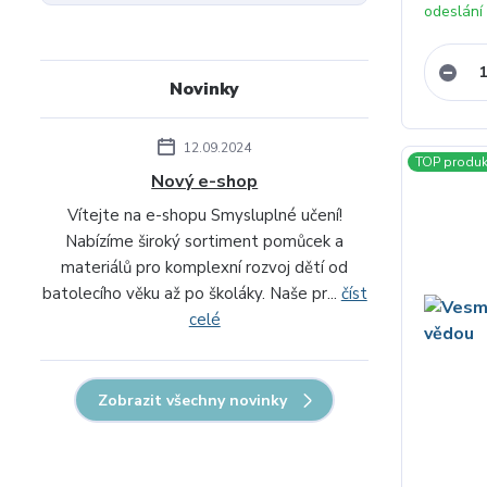
odeslání
Novinky
12.09.2024
TOP produk
Nový e-shop
Vítejte na e-shopu Smysluplné učení!
Nabízíme široký sortiment pomůcek a
materiálů pro komplexní rozvoj dětí od
batolecího věku až po školáky. Naše pr...
číst
celé
Zobrazit všechny novinky