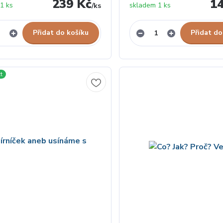
239 Kč
1
 1 ks
skladem 1 ks
/
ks
Přidat do košíku
Přidat do
t