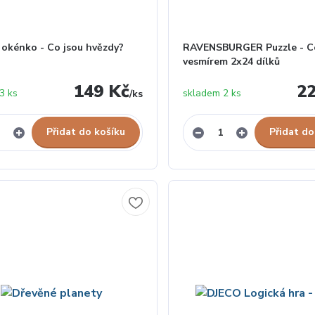
 okénko - Co jsou hvězdy?
RAVENSBURGER Puzzle - C
vesmírem 2x24 dílků
149 Kč
2
3 ks
skladem 2 ks
/
ks
Přidat do košíku
Přidat do