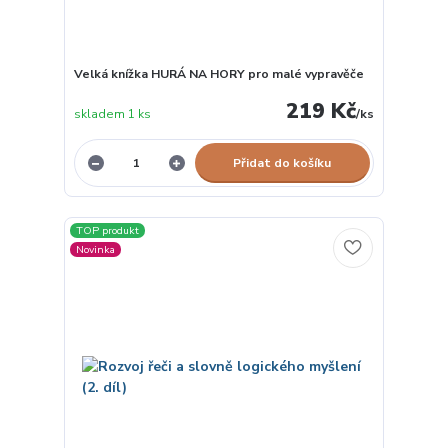
Velká knížka HURÁ NA HORY pro malé vypravěče
219 Kč
skladem 1 ks
/
ks
Přidat do košíku
TOP produkt
Novinka