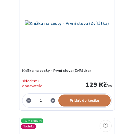
Knížka na cesty - První slova (Zvířátka)
skladem u
129 Kč
dodavatele
/
ks
Přidat do košíku
TOP produkt
Novinka