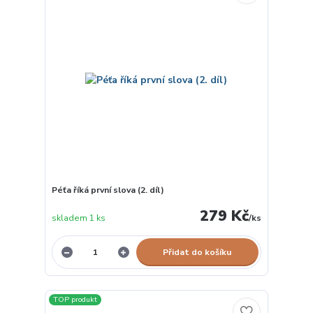
Péťa říká první slova (2. díl)
279 Kč
skladem 1 ks
/
ks
Přidat do košíku
TOP produkt