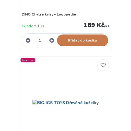
DINO Chytré kvízy - Logopedie
189 Kč
skladem 1 ks
/
ks
Přidat do košíku
Novinka