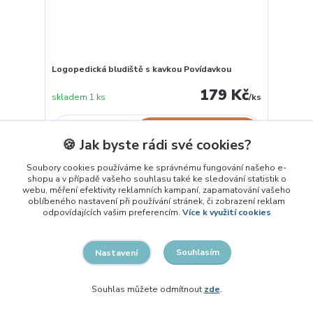
Logopedická bludiště s kavkou Povídavkou
179 Kč
skladem 1 ks
/
ks
Přidat do košíku
🍪 Jak byste rádi své cookies?
Soubory cookies používáme ke správnému fungování našeho e-
shopu a v případě vašeho souhlasu také ke sledování statistik o
webu, měření efektivity reklamních kampaní, zapamatování vašeho
oblíbeného nastavení při používání stránek, či zobrazení reklam
odpovídajících vašim preferencím.
Více k využití cookies
Souhlasím
Nastavení
Souhlas můžete odmítnout
zde
.