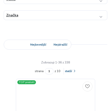
Značka
Nejnovější
Nejlevnější
Nejdražší
Zobrazuji 1-36 z 338
strana
z 10
další
TOP produkt