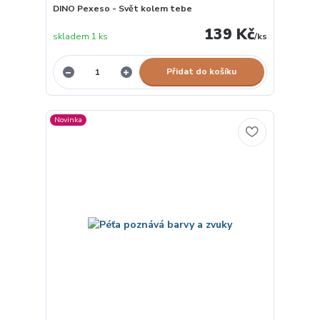
DINO Pexeso - Svět kolem tebe
139 Kč
skladem 1 ks
/
ks
Přidat do košíku
Novinka