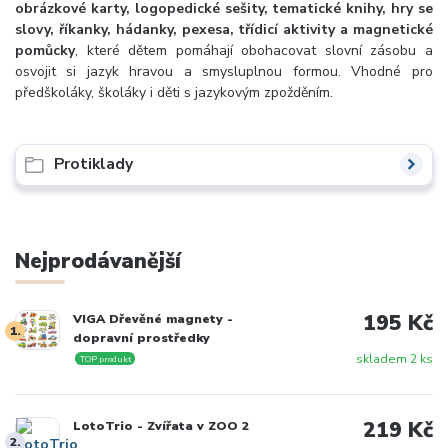
obrázkové karty, logopedické sešity, tematické knihy, hry se
slovy, říkanky, hádanky, pexesa, třídicí aktivity a magnetické
pomůcky
, které dětem pomáhají obohacovat slovní zásobu a
osvojit si jazyk hravou a smysluplnou formou. Vhodné pro
předškoláky, školáky i děti s jazykovým zpožděním.
Protiklady
Nejprodávanější
195 Kč
VIGA Dřevěné magnety -
1.
dopravní prostředky
skladem 2 ks
TOP produkt
219 Kč
LotoTrio - Zvířata v ZOO 2
2.