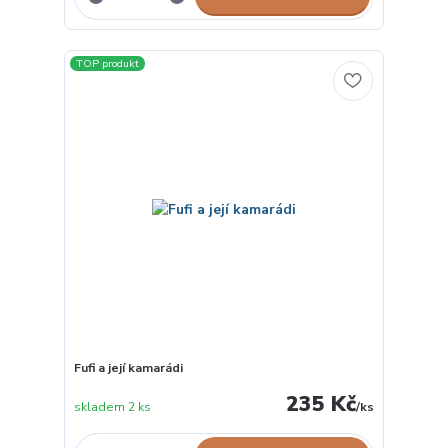
TOP produkt
Fufi a její kamarádi
235 Kč
skladem 2 ks
/
ks