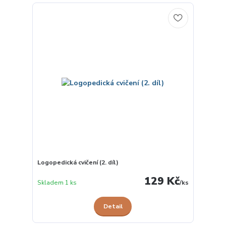
Logopedická cvičení (2. díl)
129 Kč
Skladem 1 ks
/
ks
Detail