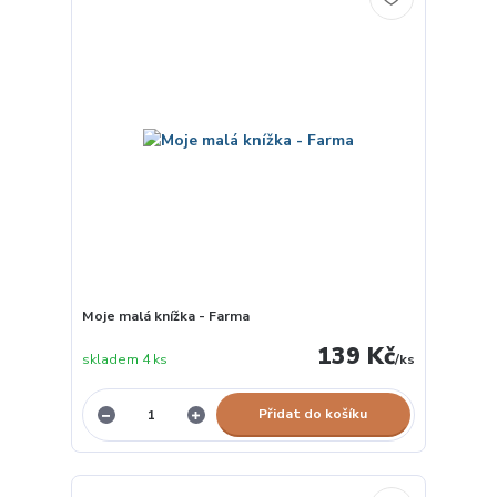
Moje malá knížka - Farma
139 Kč
skladem 4 ks
/
ks
Přidat do košíku