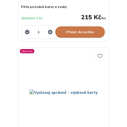
Péťa poznává barvy a zvuky
215 Kč
skladem 1 ks
/
ks
Přidat do košíku
Novinka