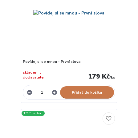
Povídej si se mnou - První slova
skladem u
179 Kč
dodavatele
/
ks
Přidat do košíku
TOP produkt