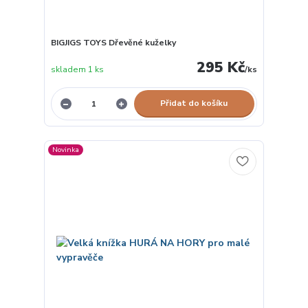
BIGJIGS TOYS Dřevěné kuželky
295 Kč
skladem 1 ks
/
ks
Přidat do košíku
Novinka