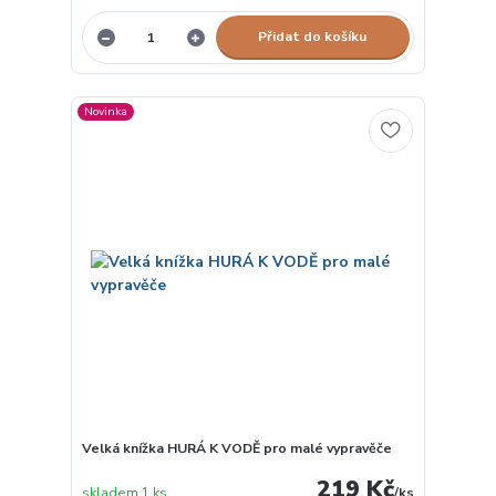
Přidat do košíku
Novinka
Velká knížka HURÁ K VODĚ pro malé vypravěče
219 Kč
skladem 1 ks
/
ks