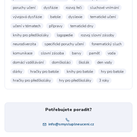
poruchy učení
dysfázie
rozvoj řeči
sluchové vnímání
vývojová dysfázie
batole
dyslexie
tematické učení
učení v tématech
přípravy
tematické dny
knihy pro předškoláky
logopedie
rozvoj slovní zásoby
neurodiverzita
specifické poruchy učení
fonematický sluch
komunikace
slovní zásoba
barvy
paměť
voda
domácí vzdělávání
domškoláci
školák
den vody
dárky
hračky pro batole
knihy pro batole
hry pro batole
hračky pro předškoláky
hry pro předškoláky
3 roky
Potřebujete poradit?
info@smysluplneuceni.cz