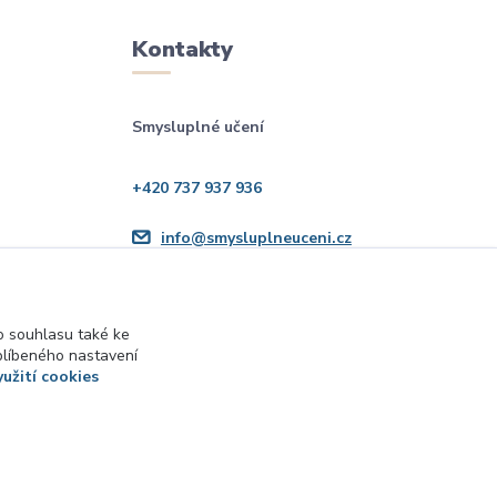
Kontakty
Smysluplné učení
+420 737 937 936
info@smysluplneuceni.cz
 souhlasu také ke
blíbeného nastavení
yužití cookies