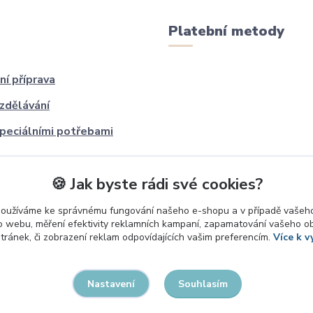
Platební metody
ní příprava
zdělávání
speciálními potřebami
🍪 Jak byste rádi své cookies?
používáme ke správnému fungování našeho e-shopu a v případě vašeho
k o webu, měření efektivity reklamních kampaní, zapamatování vašeho o
stránek, či zobrazení reklam odpovídajících vašim preferencím.
Více k v
Souhlasím
Nastavení