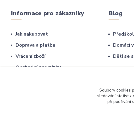
Informace pro zákazníky
Blog
Jak nakupovat
Předškol
Doprava a platba
Domácí v
Vrácení zboží
Děti se 
Obchodní podmínky
Nejčastější dotazy (FAQ)
Kontakty
Soubory cookies 
sledování statisti
O nás
při používání 