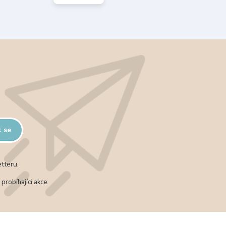
t se
tteru.
probíhající akce.