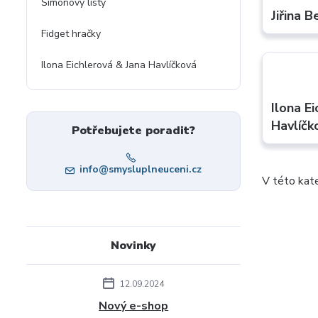
Šimonovy listy
Jiřina 
Fidget hračky
Ilona Eichlerová & Jana Havlíčková
Ilona E
Havlíčk
Potřebujete poradit?
info@smysluplneuceni.cz
V této kate
Novinky
12.09.2024
Nový e-shop