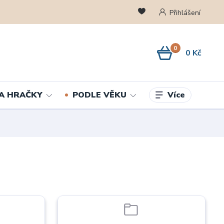
Přihlášení
0
0 Kč
Více
A HRAČKY
PODLE VĚKU