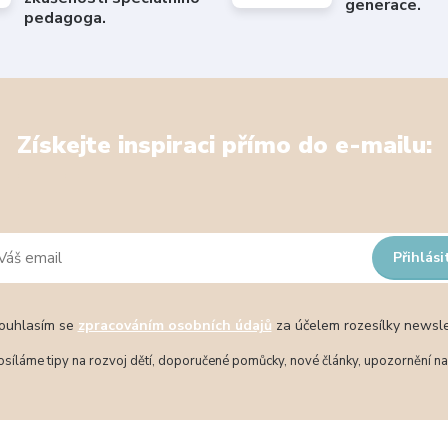
generace.
pedagoga.
Získejte inspiraci přímo do e-mailu:
Přihlási
uhlasím se
zpracováním osobních údajů
za účelem rozesílky newsle
síláme tipy na rozvoj dětí, doporučené pomůcky, nové články, upozornění na 