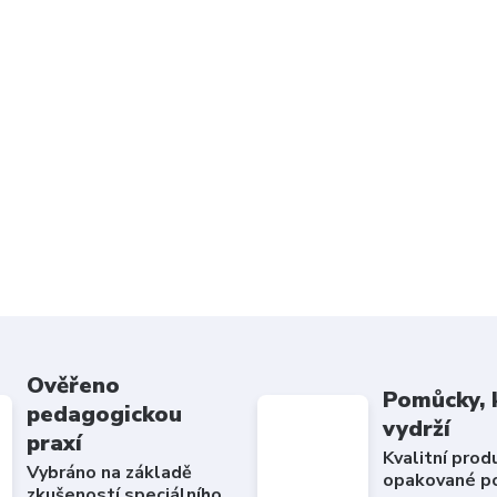
Ověřeno
Pomůcky, 
pedagogickou
vydrží
praxí
Kvalitní prod
Vybráno na základě
opakované po
zkušeností speciálního