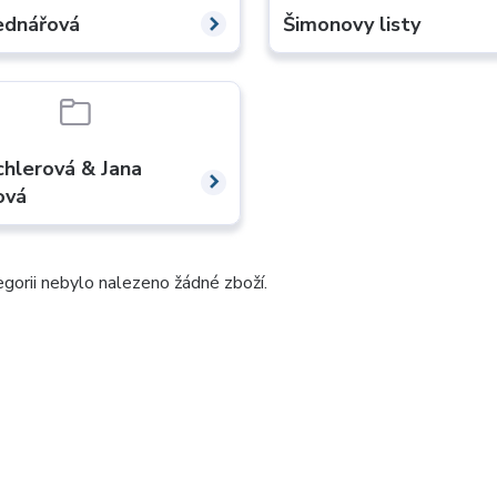
Bednářová
Šimonovy listy
ichlerová & Jana
ová
gorii nebylo nalezeno žádné zboží.