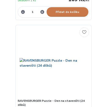
skladem 1 ks
/
ks
Přidat do košíku
RAVENSBURGER Puzzle - Den na staveništi (24
dílků)