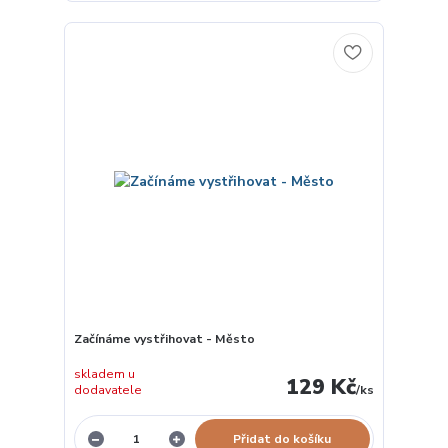
Začínáme vystřihovat - Město
skladem u
129 Kč
dodavatele
/
ks
Přidat do košíku