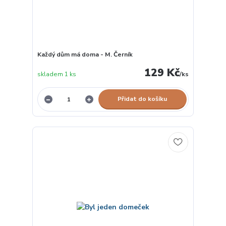
Každý dům má doma - M. Černík
129 Kč
skladem 1 ks
/
ks
Přidat do košíku