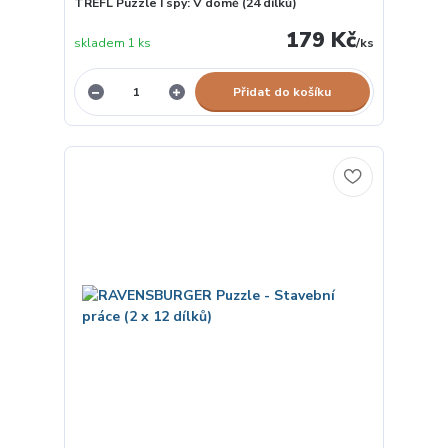
TREFL Puzzle I spy: V domě (24 dílků)
179 Kč
skladem 1 ks
/
ks
Přidat do košíku