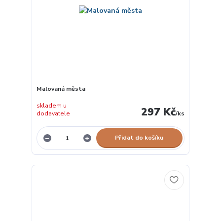
Malovaná města
skladem u
297 Kč
dodavatele
/
ks
Přidat do košíku