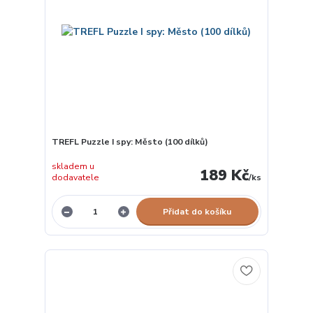
TREFL Puzzle I spy: Město (100 dílků)
skladem u
189 Kč
dodavatele
/
ks
Přidat do košíku