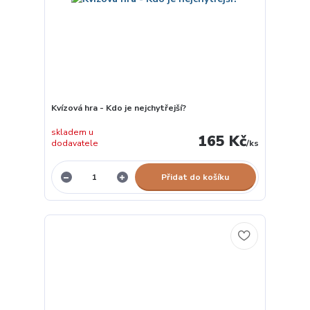
Kvízová hra - Kdo je nejchytřejší?
skladem u
165 Kč
dodavatele
/
ks
Přidat do košíku