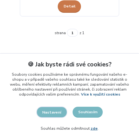
Detail
strana
z 1
🍪 Jak byste rádi své cookies?
Potřebujete poradit?
Soubory cookies používáme ke správnému fungování našeho e-
info@smysluplneuceni.cz
shopu a v případě vašeho souhlasu také ke sledování statistik o
webu, měření efektivity reklamních kampaní, zapamatování vašeho
oblíbeného nastavení při používání stránek, či zobrazení reklam
odpovídajících vašim preferencím.
Více k využití cookies
Novinky
Souhlasím
Nastavení
12.09.2024
Souhlas můžete odmítnout
zde
.
Nový e-shop
Vítejte na e-shopu Smysluplné učení! Nabízíme široký sortiment