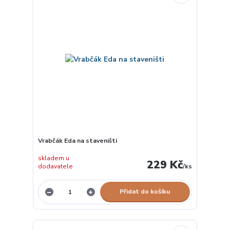
Vrabčák Eda na staveništi
skladem u
229 Kč
dodavatele
/
ks
Přidat do košíku