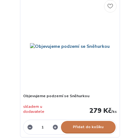
Objevujeme podzemí se Sněhurkou
skladem u
279 Kč
dodavatele
/
ks
Přidat do košíku