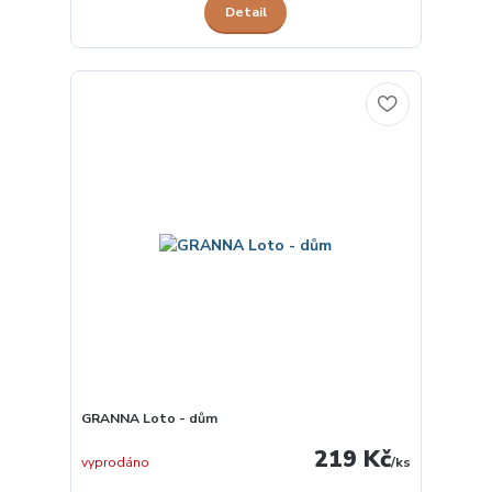
Detail
GRANNA Loto - dům
219 Kč
vyprodáno
/
ks