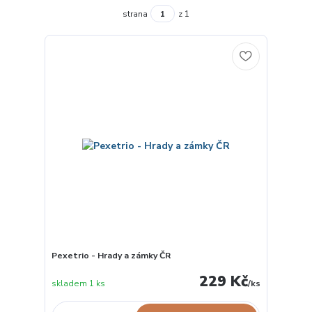
strana
z 1
Pexetrio - Hrady a zámky ČR
229 Kč
skladem 1 ks
/
ks