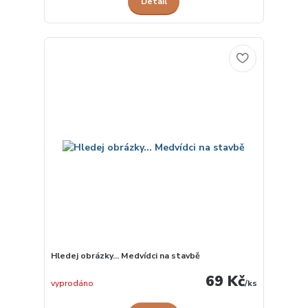
Detail
Hledej obrázky... Medvídci na stavbě
69 Kč
vyprodáno
/
ks