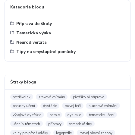
Kategorie blogu
Příprava do školy
Tematická výuka
Neurodiverzita
Tipy na smysluplné pomůcky
Štítky blogu
předškolák
zrakové vnímání
předškolní příprava
poruchy učení
dysfázie
rozvoj řeči
sluchové vnímání
vývojová dysfázie
batole
dyslexie
tematické učení
učení v tématech
přípravy
tematické dny
knihy pro předškoláky
logopedie
rozvoj slovní zásoby