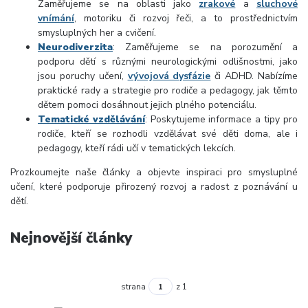
Zaměřujeme se na oblasti jako
zrakové
a
sluchové
vnímání
, motoriku či rozvoj řeči, a to prostřednictvím
smysluplných her a cvičení.
Neurodiverzita
:
Zaměřujeme se na porozumění a
podporu dětí s různými neurologickými odlišnostmi, jako
jsou poruchy učení,
vývojová dysfázie
či ADHD. Nabízíme
praktické rady a strategie pro rodiče a pedagogy, jak těmto
dětem pomoci dosáhnout jejich plného potenciálu.
Tematické vzdělávání
:
Poskytujeme informace a tipy pro
rodiče, kteří se rozhodli vzdělávat své děti doma, ale i
pedagogy, kteří rádi učí v tematických lekcích.
Prozkoumejte naše články a objevte inspiraci pro smysluplné
učení, které podporuje přirozený rozvoj a radost z poznávání u
dětí.
Nejnovější články
strana
z 1