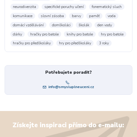
neurodiverzita
specifické poruchy učení
fonematický sluch
komunikace
slovní zásoba
barvy
paměť
voda
domácí vzdělávání
domškoláci
školák
den vody
dárky
hračky pro batole
knihy pro batole
hry pro batole
hračky pro předškoláky
hry pro předškoláky
3 roky
Potřebujete poradit?
info@smysluplneuceni.cz
Získejte inspiraci přímo do e-mailu: