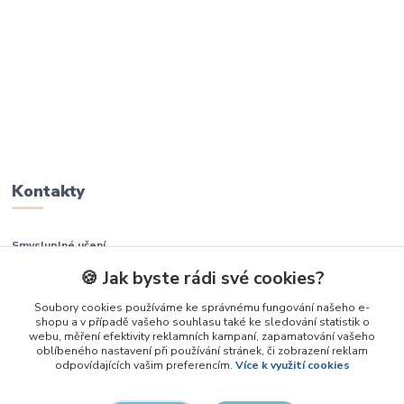
Kontakty
Smysluplné učení
🍪 Jak byste rádi své cookies?
+420 737 937 936
Soubory cookies používáme ke správnému fungování našeho e-
shopu a v případě vašeho souhlasu také ke sledování statistik o
info@smysluplneuceni.cz
webu, měření efektivity reklamních kampaní, zapamatování vašeho
oblíbeného nastavení při používání stránek, či zobrazení reklam
odpovídajících vašim preferencím.
Více k využití cookies