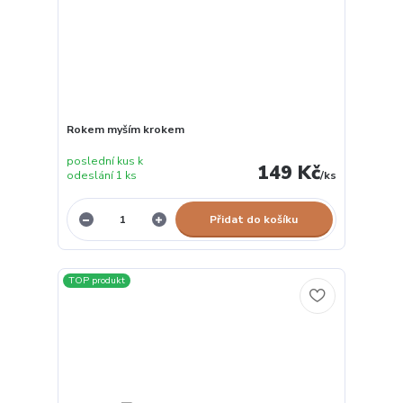
Rokem myším krokem
poslední kus k
149 Kč
odeslání 1 ks
/
ks
Přidat do košíku
TOP produkt