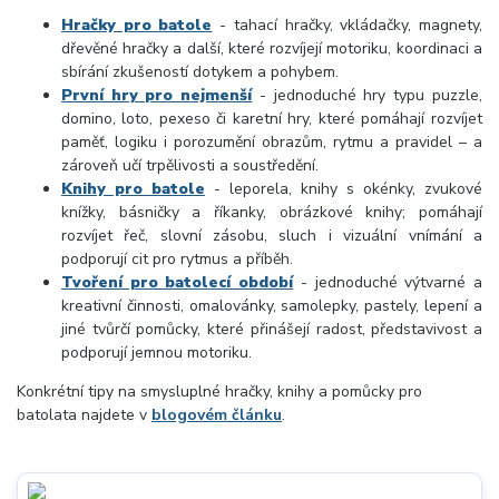
Hračky pro batole
- tahací hračky, vkládačky, magnety,
dřevěné hračky a další, které rozvíjejí motoriku, koordinaci a
sbírání zkušeností dotykem a pohybem.
První hry pro nejmenší
- jednoduché hry typu puzzle,
domino, loto, pexeso či karetní hry, které pomáhají rozvíjet
paměť, logiku i porozumění obrazům, rytmu a pravidel – a
zároveň učí trpělivosti a soustředění.
Knihy pro batole
- leporela, knihy s okénky, zvukové
knížky, básničky a říkanky, obrázkové knihy; pomáhají
rozvíjet řeč, slovní zásobu, sluch i vizuální vnímání a
podporují cit pro rytmus a příběh.
Tvoření pro batolecí období
- jednoduché výtvarné a
kreativní činnosti, omalovánky, samolepky, pastely, lepení a
jiné tvůrčí pomůcky, které přinášejí radost, představivost a
podporují jemnou motoriku.
Konkrétní tipy na smysluplné hračky, knihy a pomůcky pro
batolata najdete v
blogovém článku
.