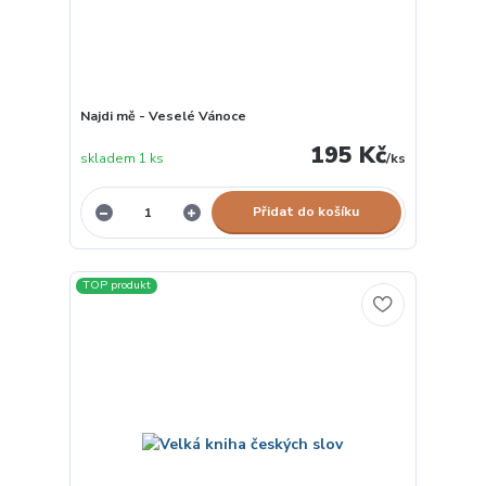
Najdi mě - Veselé Vánoce
195 Kč
skladem 1 ks
/
ks
Přidat do košíku
TOP produkt