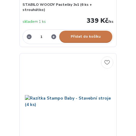
STABILO WOODY Pastelky 3v1 (6 ks +
strouhátko)
339 Kč
skladem 1 ks
/
ks
Přidat do košíku