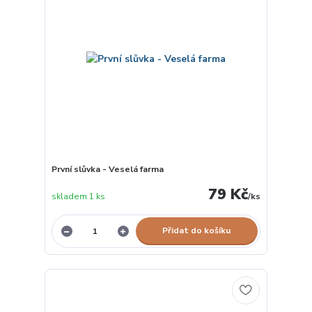
První slůvka - Veselá farma
79 Kč
skladem 1 ks
/
ks
Přidat do košíku