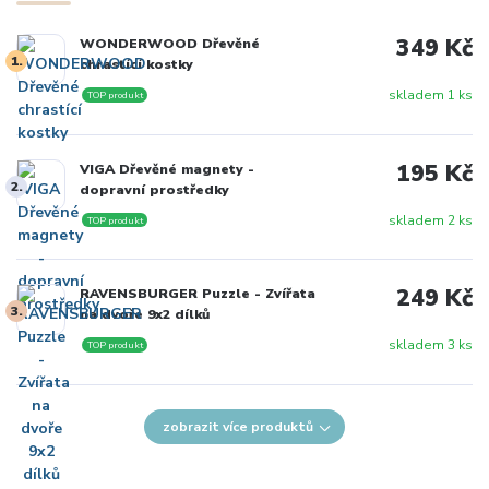
349 Kč
WONDERWOOD Dřevěné
1.
chrastící kostky
skladem 1 ks
TOP produkt
195 Kč
VIGA Dřevěné magnety -
2.
dopravní prostředky
skladem 2 ks
TOP produkt
249 Kč
RAVENSBURGER Puzzle - Zvířata
3.
na dvoře 9x2 dílků
skladem 3 ks
TOP produkt
zobrazit více produktů