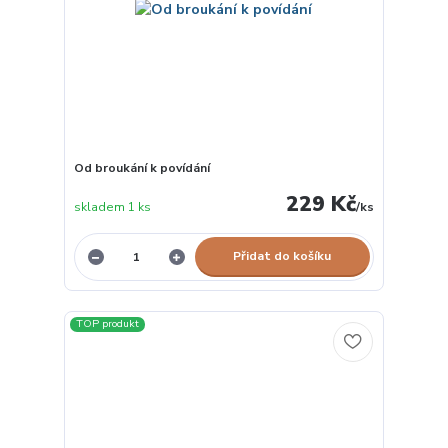
Od broukání k povídání
229 Kč
skladem 1 ks
/
ks
Přidat do košíku
TOP produkt