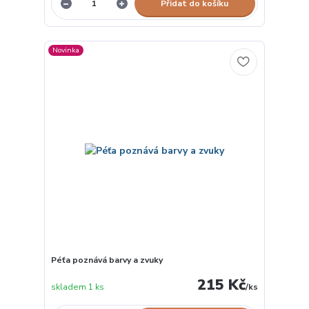
Přidat do košíku
Novinka
Péťa poznává barvy a zvuky
215 Kč
skladem 1 ks
/
ks