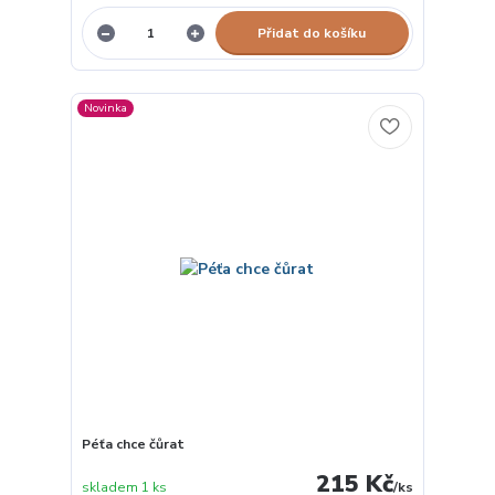
Přidat do košíku
Novinka
Péťa chce čůrat
215 Kč
skladem 1 ks
/
ks