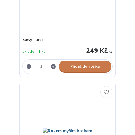
Barvy - loto
249 Kč
skladem 1 ks
/
ks
Přidat do košíku