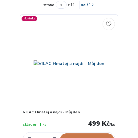
strana
z 11
další
Novinka
VILAC Hmatej a najdi - Můj den
499 Kč
skladem 1 ks
/
ks