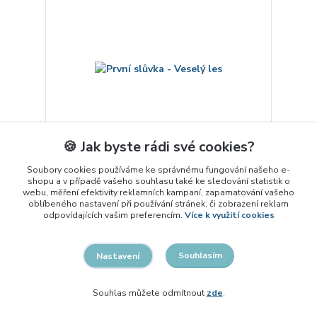
🍪 Jak byste rádi své cookies?
Soubory cookies používáme ke správnému fungování našeho e-
První slůvka - Veselý les
shopu a v případě vašeho souhlasu také ke sledování statistik o
webu, měření efektivity reklamních kampaní, zapamatování vašeho
79 Kč
oblíbeného nastavení při používání stránek, či zobrazení reklam
skladem 1 ks
/
ks
odpovídajících vašim preferencím.
Více k využití cookies
Přidat do košíku
Souhlasím
Nastavení
Souhlas můžete odmítnout
zde
.