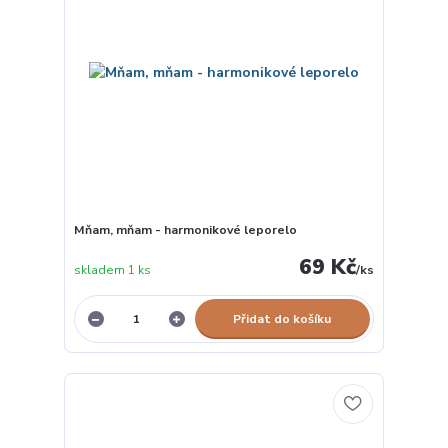
Mňam, mňam - harmonikové leporelo
69 Kč
skladem 1 ks
/
ks
Přidat do košíku