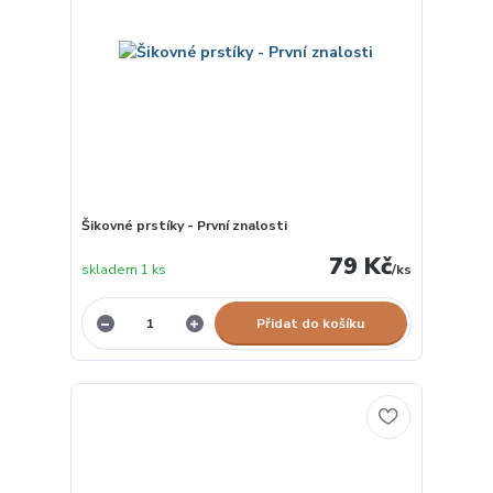
Šikovné prstíky - První znalosti
79 Kč
skladem 1 ks
/
ks
Přidat do košíku