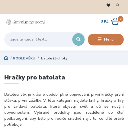
0
0 Kč
Menu
PODLE VĚKU
Batole (1-3 roky)
Hračky pro batolata
Batolecí věk je krásné období plné objevování: první krůčky, první
slůvka, první zážitky. V této kategorii najdete knihy, hračky a hry
pro zvídavá batolata, která objevují svět a učí se novým
dovednostem. Vybrané produkty jsou rozdělené do čtyř
podkategorií, aby bylo pro rodiče snadné najít to, co dítě právě
potřebuje: