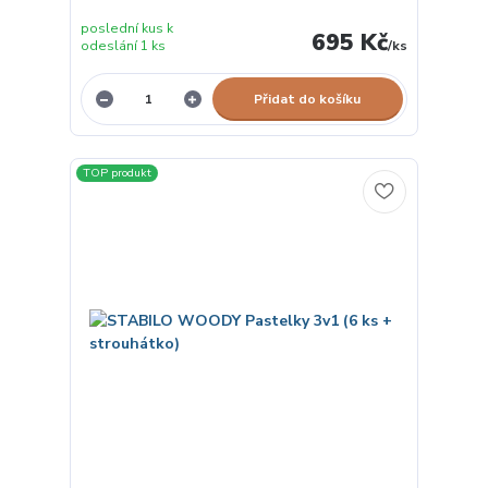
poslední kus k
695 Kč
odeslání 1 ks
/
ks
Přidat do košíku
TOP produkt