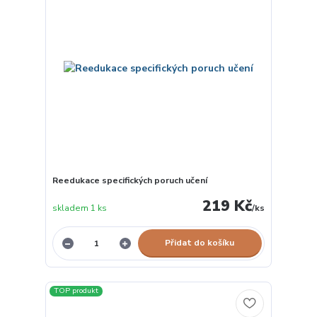
Reedukace specifických poruch učení
219 Kč
skladem 1 ks
/
ks
Přidat do košíku
TOP produkt