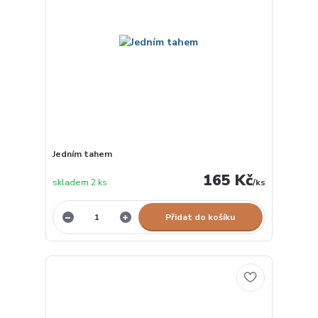
Jedním tahem
165 Kč
skladem 2 ks
/
ks
Přidat do košíku