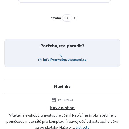
strana
z 1
Potřebujete poradit?
info@smysluplneuceni.cz
Novinky
12.09.2024
Nový e-shop
Vítejte na e-shopu Smysluplné učení! Nabízíme široký sortiment
pomůcek a materiálů pro komplexní rozvoj dětí od batolecího věku
až po školáky. Naše pr...
číst celé