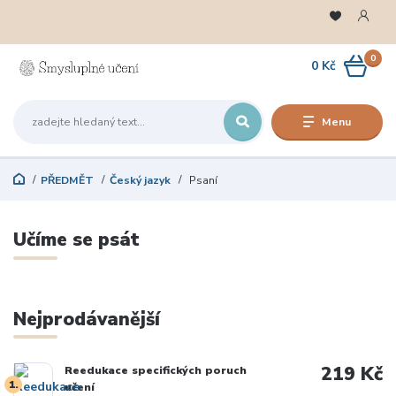
0
0 Kč
Menu
PŘEDMĚT
Český jazyk
Psaní
Učíme se psát
Nejprodávanější
219 Kč
Reedukace specifických poruch
1.
učení