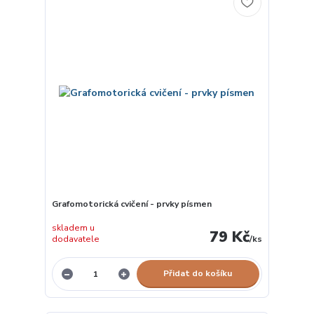
Grafomotorická cvičení - prvky písmen
skladem u
79 Kč
dodavatele
/
ks
Přidat do košíku