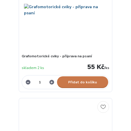
Grafomotorické cviky - příprava na psaní
55 Kč
skladem 2 ks
/
ks
Přidat do košíku