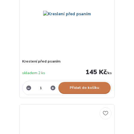
Kreslení před psaním
145 Kč
skladem 2 ks
/
ks
Přidat do košíku