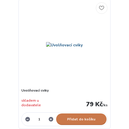
Uvolňovací cviky
skladem u
79 Kč
dodavatele
/
ks
Přidat do košíku