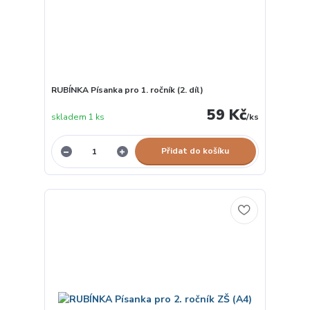
RUBÍNKA Písanka pro 1. ročník (2. díl)
59 Kč
skladem 1 ks
/
ks
Přidat do košíku