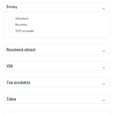
Štítky
Skladem
Novinka
TOP produkt
Rozvíjená oblast
Věk
Typ produktu
Téma