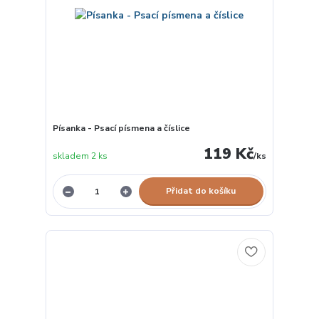
Písanka - Psací písmena a číslice
119 Kč
skladem 2 ks
/
ks
Přidat do košíku