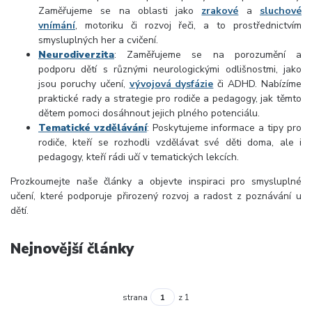
Zaměřujeme se na oblasti jako
zrakové
a
sluchové
vnímání
, motoriku či rozvoj řeči, a to prostřednictvím
smysluplných her a cvičení.
Neurodiverzita
:
Zaměřujeme se na porozumění a
podporu dětí s různými neurologickými odlišnostmi, jako
jsou poruchy učení,
vývojová dysfázie
či ADHD. Nabízíme
praktické rady a strategie pro rodiče a pedagogy, jak těmto
dětem pomoci dosáhnout jejich plného potenciálu.
Tematické vzdělávání
:
Poskytujeme informace a tipy pro
rodiče, kteří se rozhodli vzdělávat své děti doma, ale i
pedagogy, kteří rádi učí v tematických lekcích.
Prozkoumejte naše články a objevte inspiraci pro smysluplné
učení, které podporuje přirozený rozvoj a radost z poznávání u
dětí.
Nejnovější články
strana
z 1