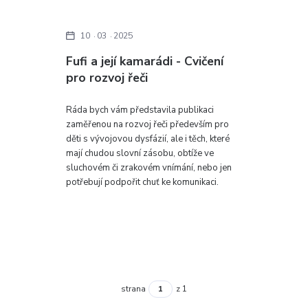
10
03
2025
Fufi a její kamarádi - Cvičení
pro rozvoj řeči
Ráda bych vám představila publikaci
zaměřenou na rozvoj řeči především pro
děti s vývojovou dysfázií, ale i těch, které
mají chudou slovní zásobu, obtíže ve
sluchovém či zrakovém vnímání, nebo jen
potřebují podpořit chuť ke komunikaci.
strana
z 1