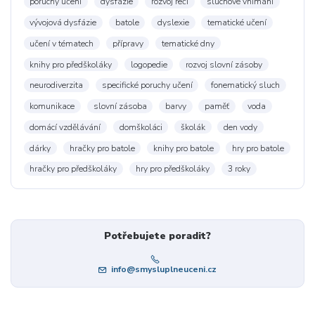
poruchy učení
dysfázie
rozvoj řeči
sluchové vnímání
vývojová dysfázie
batole
dyslexie
tematické učení
učení v tématech
přípravy
tematické dny
knihy pro předškoláky
logopedie
rozvoj slovní zásoby
neurodiverzita
specifické poruchy učení
fonematický sluch
komunikace
slovní zásoba
barvy
paměť
voda
domácí vzdělávání
domškoláci
školák
den vody
dárky
hračky pro batole
knihy pro batole
hry pro batole
hračky pro předškoláky
hry pro předškoláky
3 roky
Potřebujete poradit?
info@smysluplneuceni.cz