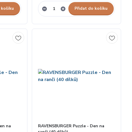
 košíku
Přidat do košíku
en na
RAVENSBURGER Puzzle - Den na
ranči (40 dílků)