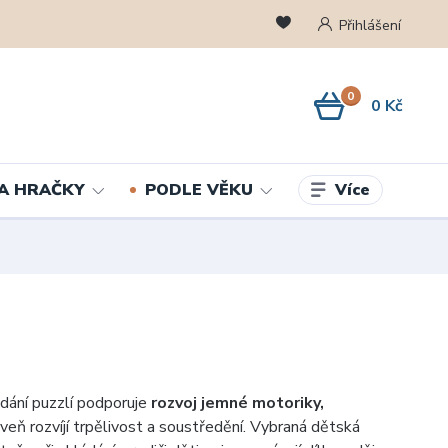
Přihlášení
0
0 Kč
Více
A HRAČKY
PODLE VĚKU
ádání puzzlí podporuje
rozvoj jemné motoriky,
oveň rozvíjí trpělivost a soustředění. Vybraná dětská