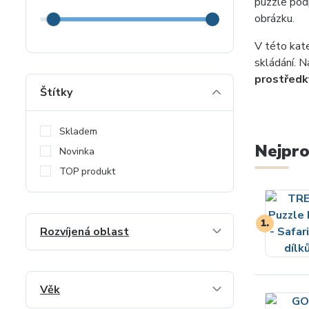
puzzle podp
obrázku.
V této kat
skládání. 
prostředk
Štítky
Skladem
Nejpro
Novinka
TOP produkt
1.
Rozvíjená oblast
Věk