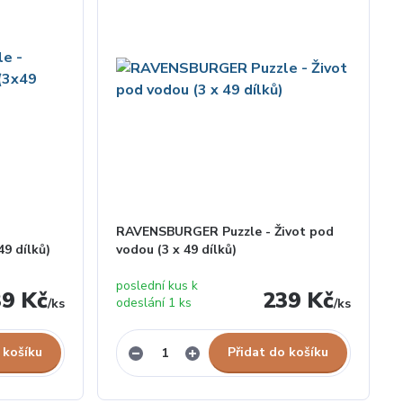
RAVENSBURGER Puzzle - Život pod
9 dílků)
vodou (3 x 49 dílků)
poslední kus k
39 Kč
239 Kč
odeslání 1 ks
/
ks
/
ks
 košíku
Přidat do košíku