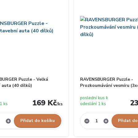
URGER Puzzle - Velká
RAVENSBURGER Puzzle -
 auta (40 dílků)
Prozkoumávání vesmíru (3x4
poslední kus k
169 Kč
2
1 ks
odeslání 1 ks
/
ks
Přidat do košíku
Přidat do