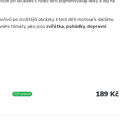
otože při skládání s rodiči děti pojmenovávají dílky a děj na
otivů po složitější obrázky, které děti motivují k dalšímu
ivními tématy, jako jsou
zvířátka, pohádky, dopravní
189 Kč
TOP produkt