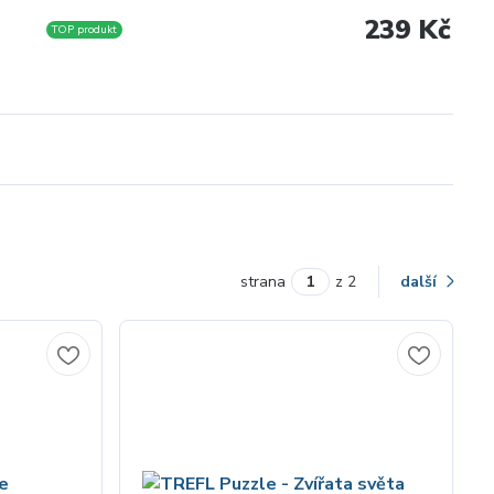
239 Kč
TOP produkt
strana
z 2
další