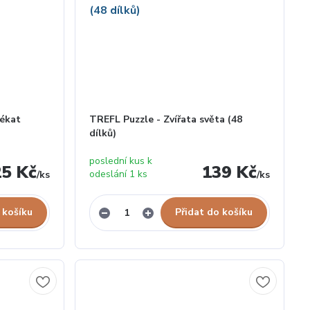
lékat
TREFL Puzzle - Zvířata světa (48
dílků)
poslední kus k
25 Kč
139 Kč
odeslání 1 ks
/
ks
/
ks
 košíku
Přidat do košíku