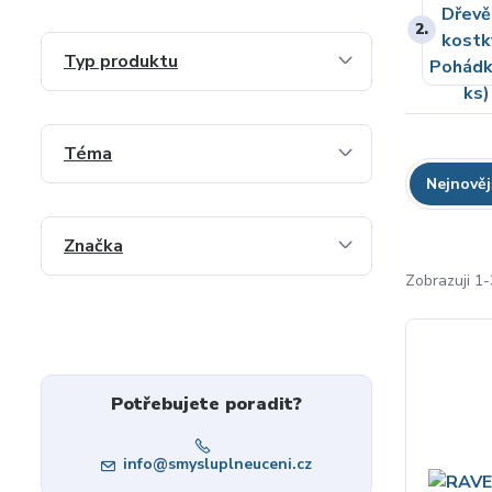
2.
Typ produktu
Téma
Nejnověj
Značka
Zobrazuji 1-
Potřebujete poradit?
info@smysluplneuceni.cz