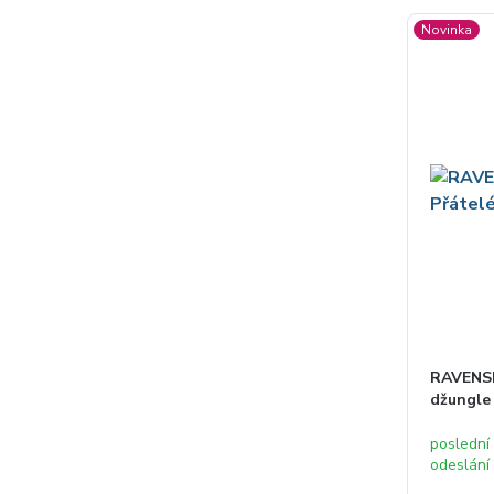
Novinka
RAVENSB
džungle 
poslední
odeslání