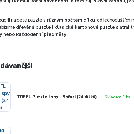
orují i
komunikační dovednosti a rozšiřují slovní zásobu
, pr
egorii najdete puzzle s
různým počtem dílků
, od jednodušších m
Nabízíme
dřevěná puzzle i klasické kartonové puzzle
s atrakt
y nebo každodenní předměty
.
dávanější
TREFL Puzzle I spy - Safari (24 dílků)
Skladem 3 ks