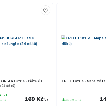
URGER Puzzle - Přátelé z
TREFL Puzzle - Mapa světa 
(24 dílků)
 kus k
169 Kč
1
 1 ks
skladem 1 ks
/
ks