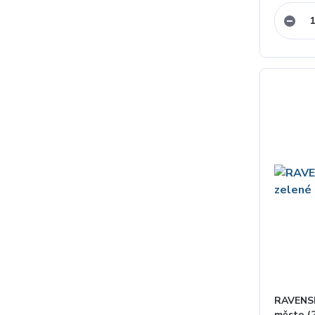
RAVENSB
město (2