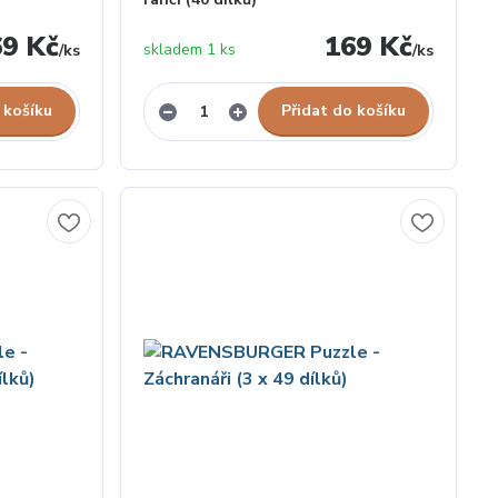
69 Kč
169 Kč
skladem 1 ks
/
ks
/
ks
 košíku
Přidat do košíku