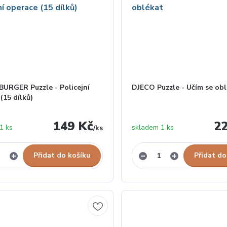
URGER Puzzle - Policejní
DJECO Puzzle - Učím se ob
(15 dílků)
149 Kč
2
1 ks
skladem 1 ks
/
ks
Přidat do košíku
Přidat do