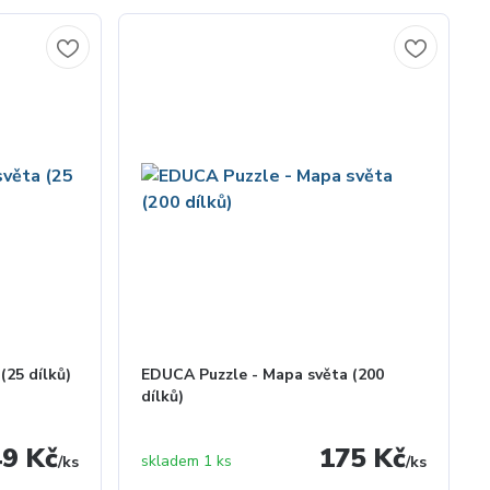
(25 dílků)
EDUCA Puzzle - Mapa světa (200
dílků)
49 Kč
175 Kč
skladem 1 ks
/
ks
/
ks