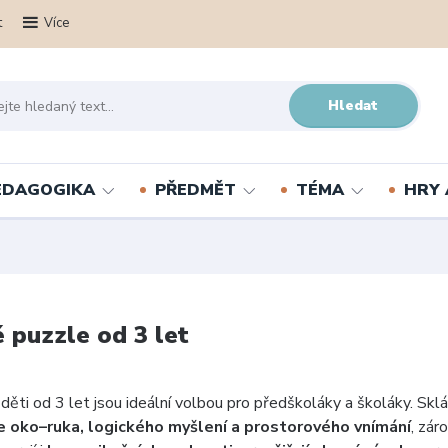
t
Více
Hledat
PEDAGOGIKA
PŘEDMĚT
TÉMA
HRY 
 puzzle od 3 let
děti od 3 let jsou ideální volbou pro předškoláky a školáky. Skl
e oko–ruka, logického myšlení a prostorového vnímání
, zár