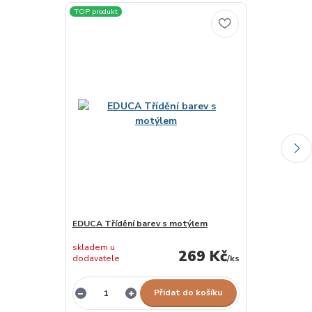
TOP produkt
EDUCA Třídění barev s motýlem
Hry pro rozvoj
skladem u
269 Kč
dodavatele
/
ks
skladem 1 ks
Přidat do košíku