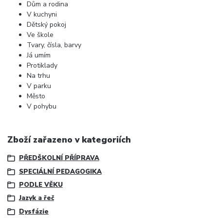
Dům a rodina
V kuchyni
Dětský pokoj
Ve škole
Tvary, čísla, barvy
Já umím
Protiklady
Na trhu
V parku
Město
V pohybu
Zboží zařazeno v kategoriích
PŘEDŠKOLNÍ PŘÍPRAVA
SPECIÁLNÍ PEDAGOGIKA
PODLE VĚKU
Jazyk a řeč
Dysfázie