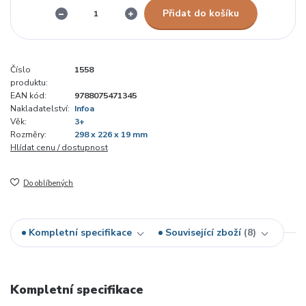
Přidat do košíku
Číslo
1558
produktu:
EAN kód:
9788075471345
Nakladatelství:
Infoa
Věk:
3+
Rozměry:
298 x 226 x 19 mm
Hlídat cenu / dostupnost
Do oblíbených
Kompletní specifikace
Související zboží
8
Kompletní specifikace