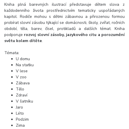
Kniha plná barevných ilustrací představuje dětem slova z
každodenního života prostřednictvím tematicky uspořádaných
kapitol. Rodiče mohou s dětmi zábavnou a přirozenou formou
probírat slovní zásobu týkající se domácnosti, školy, zvířat, ročních
období, těla, barev, čísel, protikladů a dalších témat. Kniha
podporuje
rozvoj slovní zásoby, jazykového citu a porozumění
světu kolem dítěte
.
Témata:
U domu
Na statku
V lese
V zoo
Zábava
Tělo
Zdraví
V šatníku
Jaro
Léto
Podzim
Zima