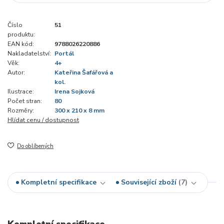
Číslo
51
produktu:
EAN kód:
9788026220886
Nakladatelství:
Portál
Věk:
4+
Autor:
Kateřina Šafářová a
kol.
Ilustrace:
Irena Sojková
Počet stran:
80
Rozměry:
300 x 210 x 8 mm
Hlídat cenu / dostupnost
Do oblíbených
Kompletní specifikace
Související zboží
7