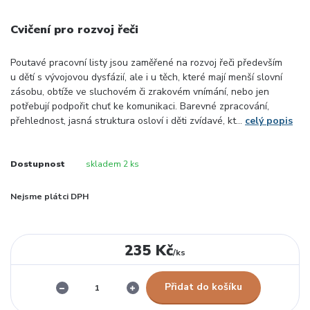
Cvičení pro rozvoj řeči
Poutavé pracovní listy jsou zaměřené na rozvoj řeči především
u dětí s vývojovou dysfázií, ale i u těch, které mají menší slovní
zásobu, obtíže ve sluchovém či zrakovém vnímání, nebo jen
potřebují podpořit chuť ke komunikaci. Barevné zpracování,
přehlednost, jasná struktura osloví i děti zvídavé, kt...
celý popis
Dostupnost
skladem 2 ks
Nejsme plátci DPH
235 Kč
/
ks
Přidat do košíku