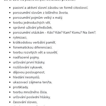
pasivní a aktivní slovní zásobu ve formě citoslovcí,
porozumění slovům z běžného života,
porozumění pojmům velký x malý,
tvorbu jednoduchých vět,
správné užívání předložek,
porozumění otázkám - Kdo? Kde? Kam? Komu? Na čem?,
rytmizaci,
krátkodobou verbální paměť,
fonematickou diferenciaci,
tvorbu rozvitých vět a souvětí,
nadřazené pojmy,
určování první hlásky,
rozlišování sykavek,
dějovou posloupnost,
hledání nesmyslů,
ukazovací zájmena ten/ta,
protiklady,
tvorbu množného čísla,
určování poslední hlásky,
časování sloves,