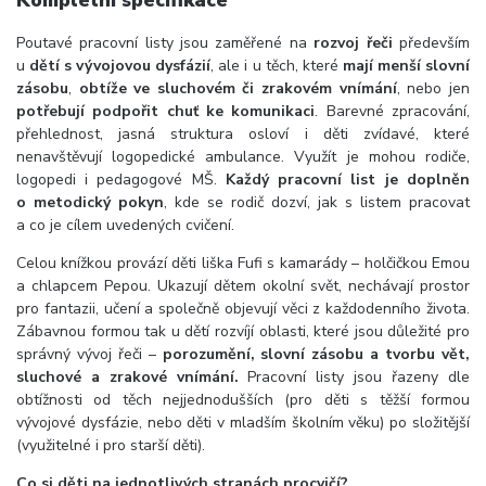
Kompletní specifikace
Poutavé pracovní listy jsou zaměřené na
rozvoj řeči
především
u
dětí s vývojovou dysfázií
, ale i u těch, které
mají menší slovní
zásobu
,
obtíže ve sluchovém či zrakovém vnímání
, nebo jen
potřebují podpořit chuť ke komunikaci
. Barevné zpracování,
přehlednost, jasná struktura osloví i děti zvídavé, které
nenavštěvují logopedické ambulance. Využít je mohou rodiče,
logopedi i pedagogové MŠ.
Každý pracovní list je doplněn
o metodický pokyn
, kde se rodič dozví, jak s listem pracovat
a co je cílem uvedených cvičení.
Celou knížkou provází děti liška Fufi s kamarády – holčičkou Emou
a chlapcem Pepou. Ukazují dětem okolní svět, nechávají prostor
pro fantazii, učení a společně objevují věci z každodenního života.
Zábavnou formou tak u dětí rozvíjí oblasti, které jsou důležité pro
správný vývoj řeči –
porozumění, slovní zásobu a tvorbu vět,
sluchové a zrakové vnímání.
Pracovní listy jsou řazeny dle
obtížnosti od těch nejjednodušších (pro děti s těžší formou
vývojové dysfázie, nebo děti v mladším školním věku) po složitější
(využitelné i pro starší děti).
Co si děti na jednotlivých stranách procvičí?