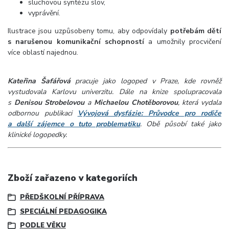
sluchovou syntézu slov,
vyprávění.
Ilustrace jsou uzpůsobeny tomu, aby odpovídaly
potřebám dětí
s narušenou komunikační schopností
a umožnily procvičení
více oblastí najednou.
Kateřina Šafářová
pracuje jako logoped v Praze, kde rovněž
vystudovala Karlovu univerzitu. Dále na knize spolupracovala
s
Denisou Strobelovou
a
Michaelou Chotěborovou
, která vydala
odbornou publikaci
Vývojová dysfázie: Průvodce pro rodiče
a další zájemce o tuto problematiku
. Obě působí také jako
klinické logopedky.
Zboží zařazeno v kategoriích
PŘEDŠKOLNÍ PŘÍPRAVA
SPECIÁLNÍ PEDAGOGIKA
PODLE VĚKU