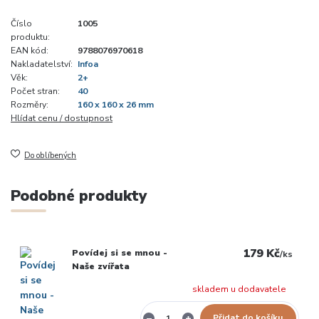
Číslo
1005
produktu:
EAN kód:
9788076970618
Nakladatelství:
Infoa
Věk:
2+
Počet stran:
40
Rozměry:
160 x 160 x 26 mm
Hlídat cenu / dostupnost
Do oblíbených
Podobné produkty
179 Kč
Povídej si se mnou -
/
ks
Naše zvířata
skladem u dodavatele
Přidat do košíku