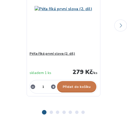
Péťa říká první slova (2. díl)
Co dělá Péťa?
279 Kč
skladem 1 ks
/
ks
skladem 1 ks
Přidat do košíku