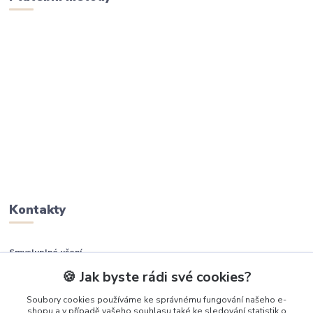
Kontakty
Smysluplné učení
🍪 Jak byste rádi své cookies?
+420 737 937 936
Soubory cookies používáme ke správnému fungování našeho e-
shopu a v případě vašeho souhlasu také ke sledování statistik o
info@smysluplneuceni.cz