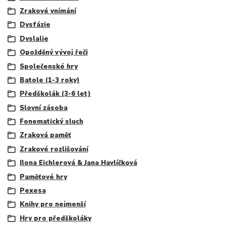
Zrakové vnímání
Dysfázie
Dyslalie
Opožděný vývoj řeči
Společenské hry
Batole (1-3 roky)
Předškolák (3-6 let)
Slovní zásoba
Fonematický sluch
Zraková paměť
Zrakové rozlišování
Ilona Eichlerová & Jana Havlíčková
Paměťové hry
Pexesa
Knihy pro nejmenší
Hry pro předškoláky