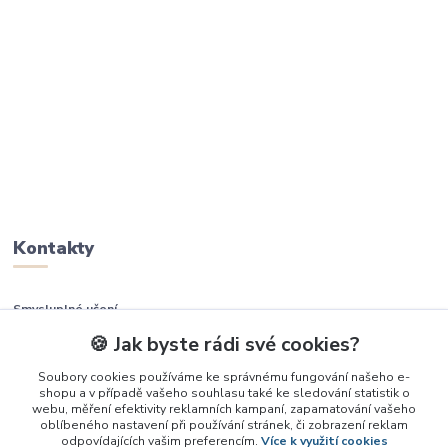
Kontakty
Smysluplné učení
🍪 Jak byste rádi své cookies?
+420 737 937 936
Soubory cookies používáme ke správnému fungování našeho e-
shopu a v případě vašeho souhlasu také ke sledování statistik o
info@smysluplneuceni.cz
webu, měření efektivity reklamních kampaní, zapamatování vašeho
oblíbeného nastavení při používání stránek, či zobrazení reklam
odpovídajících vašim preferencím.
Více k využití cookies