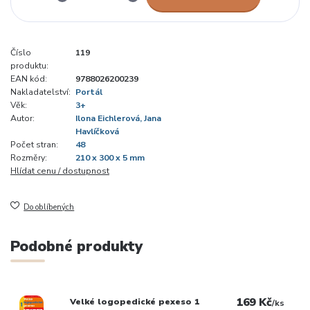
Číslo
119
produktu:
EAN kód:
9788026200239
Nakladatelství:
Portál
Věk:
3+
Autor:
Ilona Eichlerová, Jana
Havlíčková
Počet stran:
48
Rozměry:
210 x 300 x 5 mm
Hlídat cenu / dostupnost
Do oblíbených
Podobné produkty
169 Kč
Velké logopedické pexeso 1
/
ks