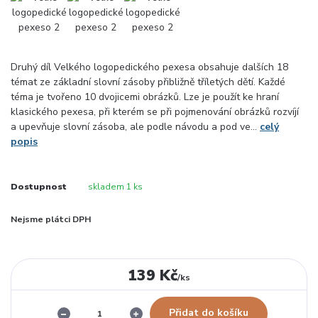
Druhý díl Velkého logopedického pexesa obsahuje dalších 18
témat ze základní slovní zásoby přibližně tříletých dětí. Každé
téma je tvořeno 10 dvojicemi obrázků. Lze je použít ke hraní
klasického pexesa, při kterém se při pojmenování obrázků rozvíjí
a upevňuje slovní zásoba, ale podle návodu a pod ve...
celý
popis
Dostupnost
skladem 1 ks
Nejsme plátci DPH
139 Kč
/
ks
Přidat do košíku