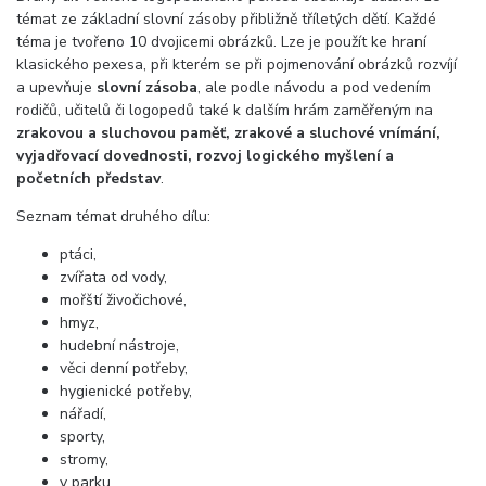
témat ze základní slovní zásoby přibližně tříletých dětí. Každé
téma je tvořeno 10 dvojicemi obrázků. Lze je použít ke hraní
klasického pexesa, při kterém se při pojmenování obrázků rozvíjí
a upevňuje
slovní zásoba
, ale podle návodu a pod vedením
rodičů, učitelů či logopedů také k dalším hrám zaměřeným na
zrakovou a sluchovou paměť, zrakové a sluchové vnímání,
vyjadřovací dovednosti, rozvoj logického myšlení a
početních představ
.
Seznam témat druhého dílu:
ptáci,
zvířata od vody,
mořští živočichové,
hmyz,
hudební nástroje,
věci denní potřeby,
hygienické potřeby,
nářadí,
sporty,
stromy,
v parku,