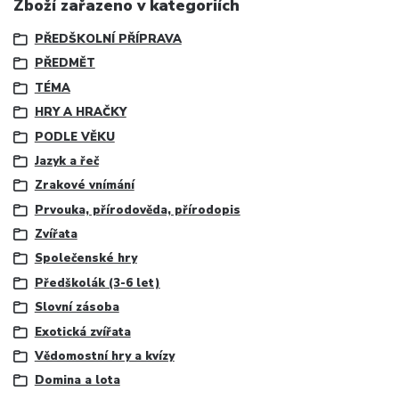
Zboží zařazeno v kategoriích
PŘEDŠKOLNÍ PŘÍPRAVA
PŘEDMĚT
TÉMA
HRY A HRAČKY
PODLE VĚKU
Jazyk a řeč
Zrakové vnímání
Prvouka, přírodověda, přírodopis
Zvířata
Společenské hry
Předškolák (3-6 let)
Slovní zásoba
Exotická zvířata
Vědomostní hry a kvízy
Domina a lota