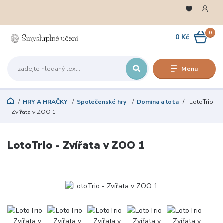
0
0 Kč
Menu
HRY A HRAČKY
Společenské hry
Domina a lota
LotoTrio
- Zvířata v ZOO 1
LotoTrio - Zvířata v ZOO 1