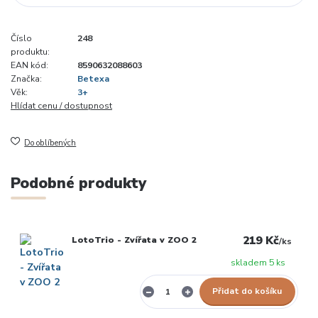
Číslo
248
produktu:
EAN kód:
8590632088603
Značka:
Betexa
Věk:
3+
Hlídat cenu / dostupnost
Do oblíbených
Podobné produkty
219 Kč
LotoTrio - Zvířata v ZOO 2
/
ks
skladem 5 ks
Přidat do košíku