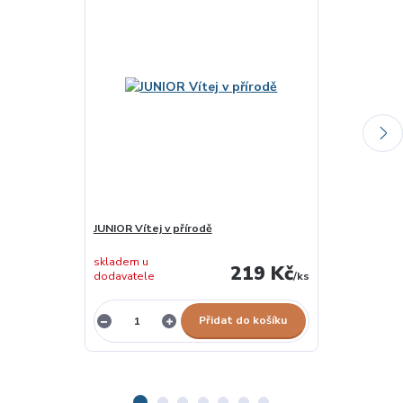
JUNIOR Vítej v přírodě
MFP Pexeso -
skladem u
skladem u
219 Kč
dodavatele
/
ks
dodavatele
Přidat do košíku