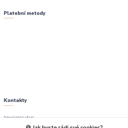
Platební metody
Kontakty
Smysluplné učení
🍪 Jak byste rádi své cookies?