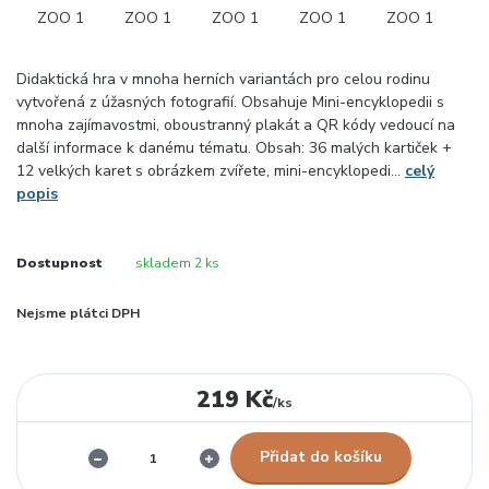
Didaktická hra v mnoha herních variantách pro celou rodinu
vytvořená z úžasných fotografií. Obsahuje Mini-encyklopedii s
mnoha zajímavostmi, oboustranný plakát a QR kódy vedoucí na
další informace k danému tématu. Obsah: 36 malých kartiček +
12 velkých karet s obrázkem zvířete, mini-encyklopedi...
celý
popis
Dostupnost
skladem 2 ks
Nejsme plátci DPH
219 Kč
/
ks
Přidat do košíku