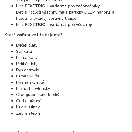
Hra PEXETRIO - varianta pro začátečníky
Děti si rozloží všechny malé kartičky LÍCEM nahoru, a
hledají a skládají správné trojice.
Hra PEXETRIO - varianta pro všechny
Která zvířata ve hře najdete?
Lvíček zlatý
Surikata
Lemur kata
Pelikán bílý
Rys ostrovid
Lama vikuňa
Hyena skvrnitá
Levhart ceylonský
Orangutan sumaterský
Gorila nížinná
Lev pustinný
Zebra stepní