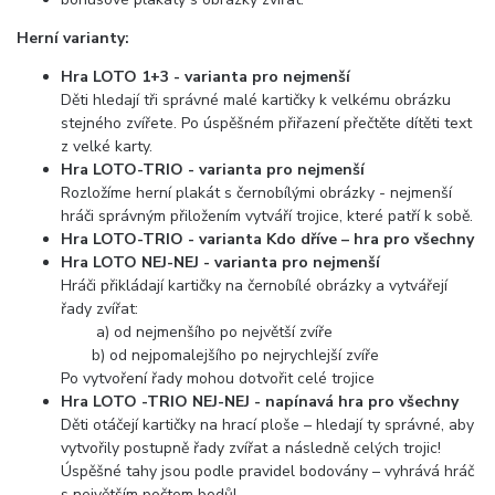
Herní varianty:
Hra LOTO 1+3 - varianta pro nejmenší
Děti hledají tři správné malé kartičky k velkému obrázku
stejného zvířete. Po úspěšném přiřazení přečtěte dítěti text
z velké karty.
Hra LOTO-TRIO - varianta pro nejmenší
Rozložíme herní plakát s černobílými obrázky - nejmenší
hráči správným přiložením vytváří trojice, které patří k sobě.
Hra LOTO-TRIO - varianta Kdo dříve – hra pro všechny
Hra LOTO NEJ-NEJ - varianta pro nejmenší
Hráči přikládají kartičky na černobílé obrázky a vytvářejí
řady zvířat:
a) od nejmenšího po největší zvíře
b) od nejpomalejšího po nejrychlejší zvíře
Po vytvoření řady mohou dotvořit celé trojice
Hra LOTO -TRIO NEJ-NEJ - napínavá hra pro všechny
Děti otáčejí kartičky na hrací ploše – hledají ty správné, aby
vytvořily postupně řady zvířat a následně celých trojic!
Úspěšné tahy jsou podle pravidel bodovány – vyhrává hráč
s největším počtem bodů!