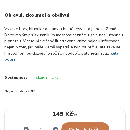
Objevuj, zkoumej a obdivuj
Vysoké hory, hluboké oceány a husté lesy – to je naše Země.
Dejte malým průzkumníkům možnost seznámit se s naší úžasnou
planetou! V této překrásně ilustrované knize najdou informace
nejen o tom, jak naše Země vypadá a kdo na ní žije, ale také se
hravou formou dozvědí o ročních obdobích, sluneční sou...
celý
popis
Dostupnost
skladem 2 ks
Nejsme plátci DPH
149 Kč
/
ks
Přidat do košíku