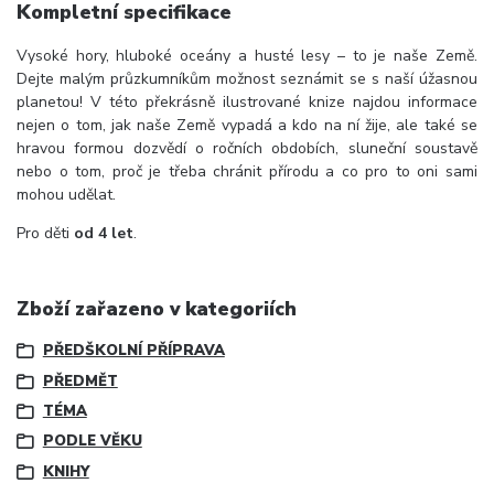
Kompletní specifikace
Vysoké hory, hluboké oceány a husté lesy – to je naše Země.
Dejte malým průzkumníkům možnost seznámit se s naší úžasnou
planetou! V této překrásně ilustrované knize najdou informace
nejen o tom, jak naše Země vypadá a kdo na ní žije, ale také se
hravou formou dozvědí o ročních obdobích, sluneční soustavě
nebo o tom, proč je třeba chránit přírodu a co pro to oni sami
mohou udělat.
Pro děti
od 4 let
.
Zboží zařazeno v kategoriích
PŘEDŠKOLNÍ PŘÍPRAVA
PŘEDMĚT
TÉMA
PODLE VĚKU
KNIHY