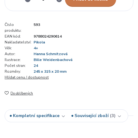
Číslo
593
produktu:
EAN kód:
9788024290614
Nakladatelství:
Pikola
Věk:
4+
Autor:
Hanna Schmitzová
Ilustrace:
Bille Weidenbachová
Počet stran:
24
Rozměry:
245 x 315 x 20 mm
Hlídat cenu / dostupnost
Do oblíbených
Kompletní specifikace
Související zboží
3