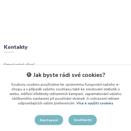
Kontakty
Smysluplné učení
🍪 Jak byste rádi své cookies?
+420 737 937 936
Soubory cookies používáme ke správnému fungování našeho e-
shopu a v případě vašeho souhlasu také ke sledování statistik o
info@smysluplneuceni.cz
webu, měření efektivity reklamních kampaní, zapamatování vašeho
oblíbeného nastavení při používání stránek, či zobrazení reklam
odpovídajících vašim preferencím.
Více k využití cookies
Souhlasím
Nastavení
2026, Smysluplné učení