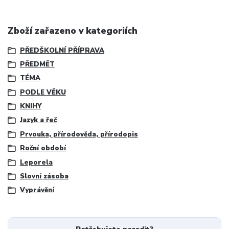
Zboží zařazeno v kategoriích
PŘEDŠKOLNÍ PŘÍPRAVA
PŘEDMĚT
TÉMA
PODLE VĚKU
KNIHY
Jazyk a řeč
Prvouka, přírodověda, přírodopis
Roční období
Leporela
Slovní zásoba
Vyprávění