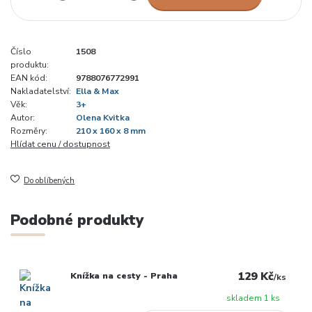
Číslo
1508
produktu:
EAN kód:
9788076772991
Nakladatelství:
Ella & Max
Věk:
3+
Autor:
Olena Kvitka
Rozměry:
210 x 160 x 8 mm
Hlídat cenu / dostupnost
Do oblíbených
Podobné produkty
129 Kč
Knížka na cesty - Praha
/
ks
skladem 1 ks