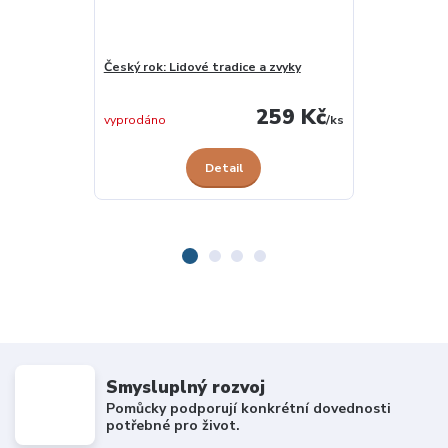
Český rok: Lidové tradice a zvyky
Co se děje po
skladem u
259 Kč
dodavatele
vyprodáno
/
ks
Detail
Smysluplný rozvoj
Pomůcky podporují konkrétní dovednosti
potřebné pro život.