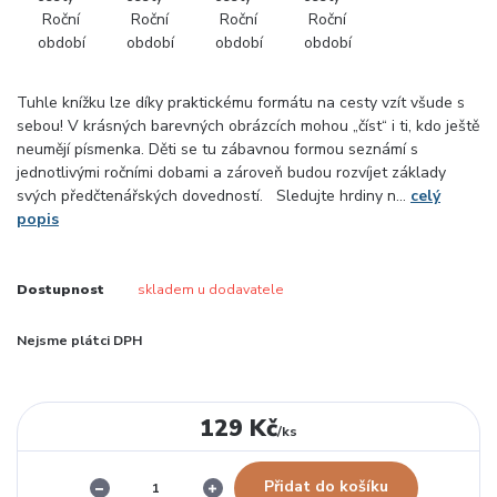
Tuhle knížku lze díky praktickému formátu na cesty vzít všude s
sebou! V krásných barevných obrázcích mohou „číst“ i ti, kdo ještě
neumějí písmenka. Děti se tu zábavnou formou seznámí s
jednotlivými ročními dobami a zároveň budou rozvíjet základy
svých předčtenářských dovedností. Sledujte hrdiny n...
celý
popis
Dostupnost
skladem u dodavatele
Nejsme plátci DPH
129 Kč
/
ks
Přidat do košíku