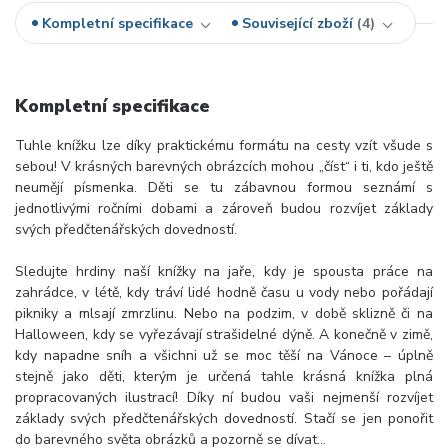
Kompletní specifikace
Související zboží
4
Kompletní specifikace
Tuhle knížku lze díky praktickému formátu na cesty vzít všude s
sebou! V krásných barevných obrázcích mohou „číst“ i ti, kdo ještě
neumějí písmenka. Děti se tu zábavnou formou seznámí s
jednotlivými ročními dobami a zároveň budou rozvíjet základy
svých předčtenářských dovedností.
Sledujte hrdiny naší knížky na jaře, kdy je spousta práce na
zahrádce, v létě, kdy tráví lidé hodně času u vody nebo pořádají
pikniky a mlsají zmrzlinu. Nebo na podzim, v době sklizně či na
Halloween, kdy se vyřezávají strašidelné dýně. A konečně v zimě,
kdy napadne sníh a všichni už se moc těší na Vánoce – úplně
stejně jako děti, kterým je určená tahle krásná knížka plná
propracovaných ilustrací! Díky ní budou vaši nejmenší rozvíjet
základy svých předčtenářských dovedností. Stačí se jen ponořit
do barevného světa obrázků a pozorně se dívat…