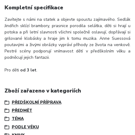
Kompletní specifikace
Zavítejte s námi na statek a objevte spoustu zajímavého. Sedlák
Jindřich sklízí brambory, prasnice porodila selátka, děti si hrají u
potoka a při letní slavnosti všichni společně oslavují, dopřávají si
grilované klobásky a hraje jim k tomu muzika. Anne Suessová
poutavými a živými obrázky vypráví příhody ze života na venkově.
Pestré scény podporují vnímavost dětí v předškolním věku a
podněcují jejich fantazii.
Pro děti
od 3 let
.
Zboží zařazeno v kategoriích
PŘEDŠKOLNÍ PŘÍPRAVA
PŘEDMĚT
TÉMA
PODLE VĚKU