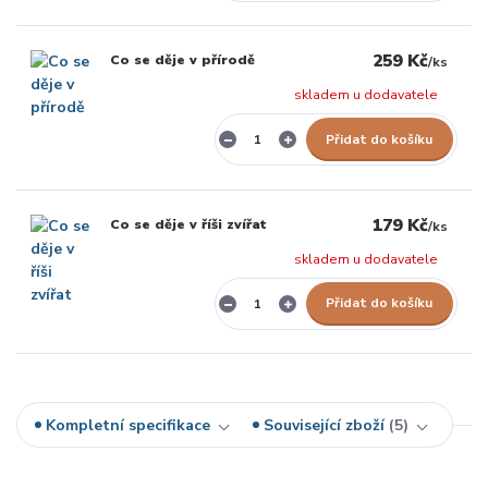
259 Kč
Co se děje v přírodě
/
ks
skladem u dodavatele
Přidat do košíku
179 Kč
Co se děje v říši zvířat
/
ks
skladem u dodavatele
Přidat do košíku
Kompletní specifikace
Související zboží
5