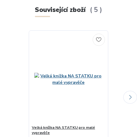
Související zboží
5
Velká knížka NA STATKU pro malé
Pexetrio - Zv
vypravěče