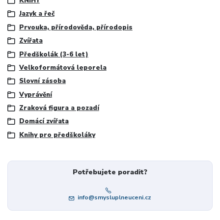
KNIHY
Jazyk a řeč
Prvouka, přírodověda, přírodopis
Zvířata
Předškolák (3-6 let)
Velkoformátová leporela
Slovní zásoba
Vyprávění
Zraková figura a pozadí
Domácí zvířata
Knihy pro předškoláky
Potřebujete poradit?
info@smysluplneuceni.cz