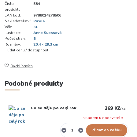
Číslo
584
produktu:
EAN kód:
9788024278506
Nakladatelství:
Pikola
Věk:
3+
Ilustrace:
Anne Suessová
Počet stran:
8
Rozměry:
20,4 × 29,3 cm
Hlídat cenu / dostupnost
Do oblíbených
Podobné produkty
269 Kč
Co se děje po celý rok
/
ks
skladem u dodavatele
Přidat do košíku