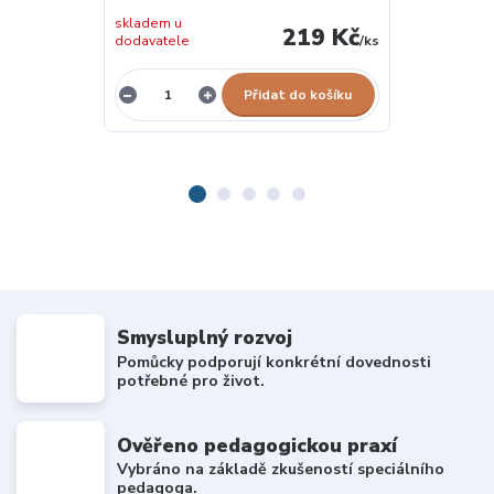
skladem u
skladem u
219 Kč
dodavatele
/
ks
dodavatele
Přidat do košíku
Smysluplný rozvoj
Pomůcky podporují konkrétní dovednosti
potřebné pro život.
Ověřeno pedagogickou praxí
Vybráno na základě zkušeností speciálního
pedagoga.