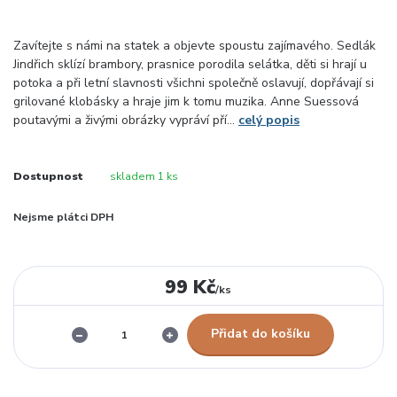
Zavítejte s námi na statek a objevte spoustu zajímavého. Sedlák
Jindřich sklízí brambory, prasnice porodila selátka, děti si hrají u
potoka a při letní slavnosti všichni společně oslavují, dopřávají si
grilované klobásky a hraje jim k tomu muzika. Anne Suessová
poutavými a živými obrázky vypráví pří...
celý popis
Dostupnost
skladem 1 ks
Nejsme plátci DPH
99 Kč
/
ks
Přidat do košíku