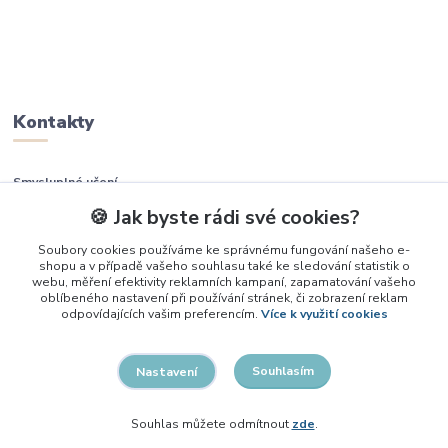
Kontakty
Smysluplné učení
🍪 Jak byste rádi své cookies?
+420 737 937 936
Soubory cookies používáme ke správnému fungování našeho e-
shopu a v případě vašeho souhlasu také ke sledování statistik o
info@smysluplneuceni.cz
webu, měření efektivity reklamních kampaní, zapamatování vašeho
oblíbeného nastavení při používání stránek, či zobrazení reklam
odpovídajících vašim preferencím.
Více k využití cookies
Souhlasím
Nastavení
2026, Smysluplné učení
Souhlas můžete odmítnout
zde
.
Vytvořeno na
Eshop-rychle.cz