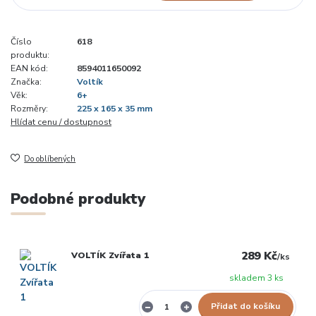
Číslo
618
produktu:
EAN kód:
8594011650092
Značka:
Voltík
Věk:
6+
Rozměry:
225 x 165 x 35 mm
Hlídat cenu / dostupnost
Do oblíbených
Podobné produkty
289 Kč
VOLTÍK Zvířata 1
/
ks
skladem 3 ks
Přidat do košíku