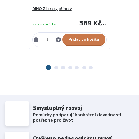
DINO Zázraky přírody
LotoTrio - Zv
389 Kč
skladem 1 ks
/
ks
skladem 5 ks
Přidat do košíku
Smysluplný rozvoj
Pomůcky podporují konkrétní dovednosti
potřebné pro život.
Ověřeno pedagogickou praxí