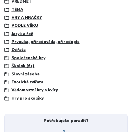
PŘEDMĚT
TÉMA
HRY A HRAČKY
PODLE VĚKU
Jazyk a řeč
Prvouka, přírodověda, přírodopis
Zvířata
Společenské hry
Školák (6+)
Slovní zásoba
Exotická zvířata
Vědomostní hry a kvízy
Hry pro školáky
Potřebujete poradit?