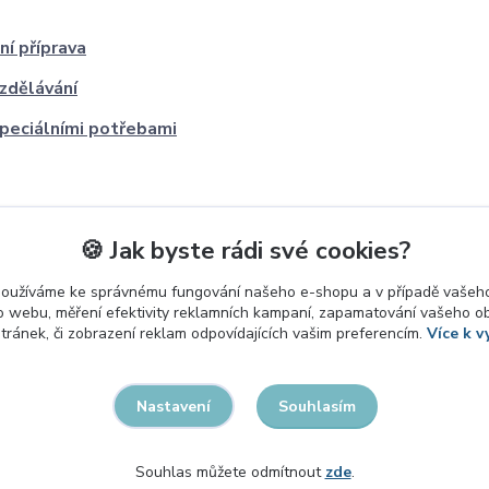
ní příprava
zdělávání
speciálními potřebami
🍪 Jak byste rádi své cookies?
používáme ke správnému fungování našeho e-shopu a v případě vašeho
k o webu, měření efektivity reklamních kampaní, zapamatování vašeho o
stránek, či zobrazení reklam odpovídajících vašim preferencím.
Více k v
Souhlasím
Nastavení
Souhlas můžete odmítnout
zde
.