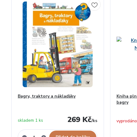
Bagry, traktory a náklaďáky
Kniha pln
bagry
269 Kč
skladem 1 ks
/
ks
vyprodáno