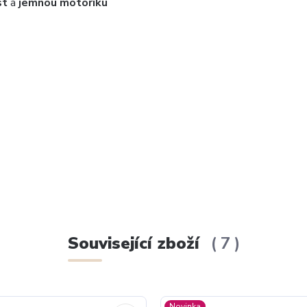
st
a
jemnou motoriku
Související zboží
7
Novinka