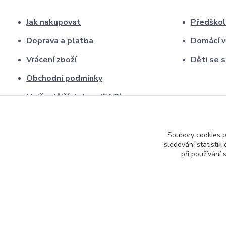
Jak nakupovat
Předškol
Doprava a platba
Domácí v
Vrácení zboží
Děti se 
Obchodní podmínky
Nejčastější dotazy (FAQ)
Kontakty
O nás
Soubory cookies 
sledování statisti
při používání 
2026, Smysluplné učení