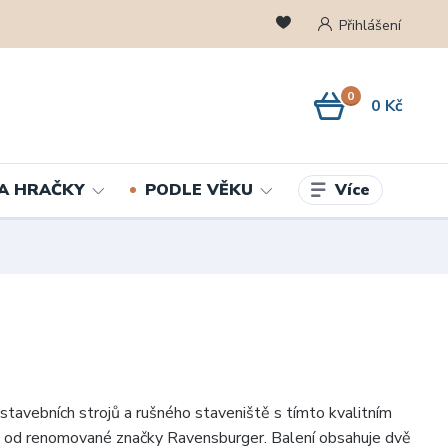
Přihlášení
0
0 Kč
Více
A HRAČKY
PODLE VĚKU
stavebních strojů a rušného staveniště s tímto kvalitním
 od renomované značky Ravensburger. Balení obsahuje dvě