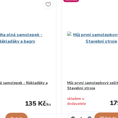
á samolepek - Náklaďáky a
Můj první samolepkový sešit
Stavební stroje
skladem u
17
135 Kč
dodavatele
/
ks