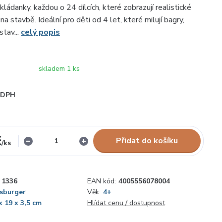
ádanky, každou o 24 dílcích, které zobrazují realistické
na stavbě. Ideální pro děti od 4 let, které milují bagry,
stav...
celý popis
skladem 1 ks
i DPH
č
Přidat do košíku
/
ks
1336
EAN kód:
4005556078004
sburger
Věk:
4+
x 19 x 3,5 cm
Hlídat cenu / dostupnost