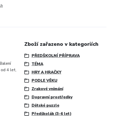
ch
Zboží zařazeno v kategoriích
PŘEDŠKOLNÍ PŘÍPRAVA
Balení
TÉMA
 od 4 let,
HRY A HRAČKY
PODLE VĚKU
Zrakové vnímání
Dopravní prostředky
Dětské puzzle
Předškolák (3-6 let)