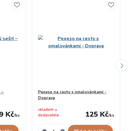
 –
Pexeso na cesty s omalovánkami -
Doprava
skladem u
9 Kč
125 Kč
dodavatele
/
ks
/
ks