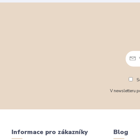
So
V newsletteru po
Informace pro zákazníky
Blog