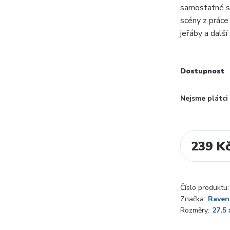
samostatné skl
scény z práce 
jeřáby a další 
Dostupnost
Nejsme plátc
239 K
Číslo produktu:
Značka:
Raven
Rozměry:
27,5 