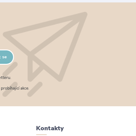
t se
tteru.
probíhající akce.
Kontakty