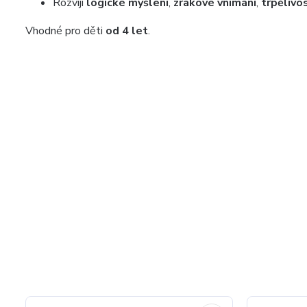
Rozvíjí
logické myšlení
,
zrakové vnímání
,
trpělivo
Vhodné pro děti
od 4 let
.