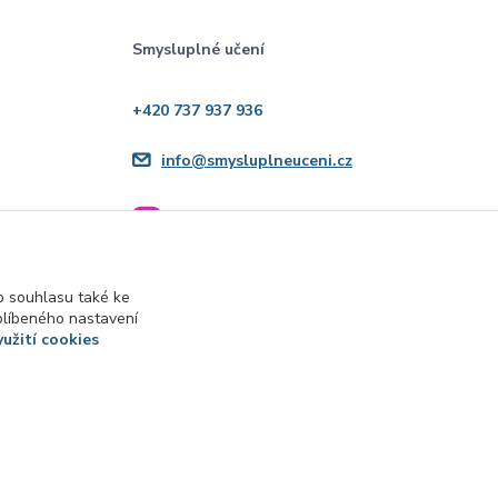
Smysluplné učení
+420 737 937 936
info@smysluplneuceni.cz
 souhlasu také ke
blíbeného nastavení
yužití cookies
Vytvořeno na
Eshop-rychle.cz