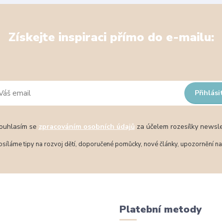
Získejte inspiraci přímo do e-mailu:
Přihlási
uhlasím se
zpracováním osobních údajů
za účelem rozesílky newsle
síláme tipy na rozvoj dětí, doporučené pomůcky, nové články, upozornění na 
Platební metody