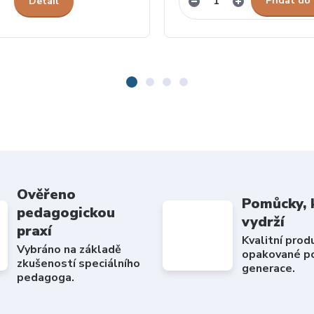
Přidat do
Detail
Ověřeno
Pomůcky, 
pedagogickou
vydrží
praxí
Kvalitní prod
Vybráno na základě
opakované po
zkušeností speciálního
generace.
pedagoga.