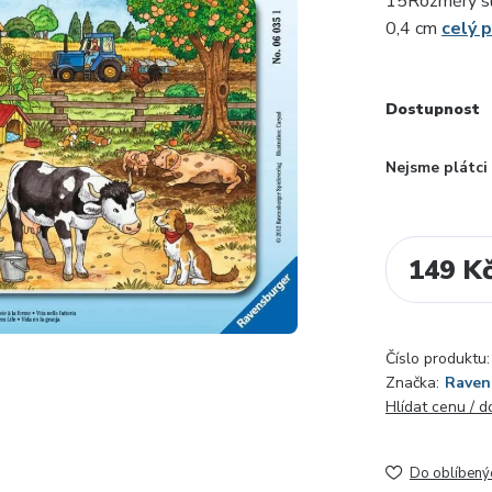
15Rozměry sl
0,4 cm
celý 
Dostupnost
Nejsme plátc
149 K
Číslo produktu:
Značka:
Raven
Hlídat cenu / 
Do oblíbený