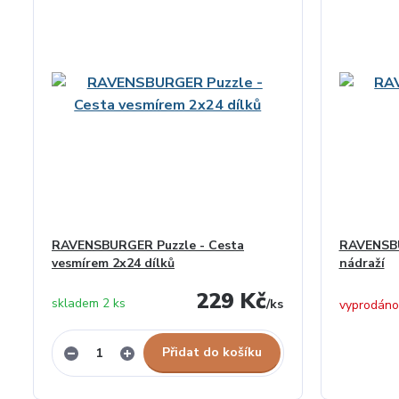
RAVENSBURGER Puzzle - Cesta
RAVENSBU
vesmírem 2x24 dílků
nádraží
229 Kč
skladem 2 ks
/
ks
vyprodáno
Přidat do košíku