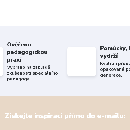
Ověřeno
Pomůcky, 
pedagogickou
vydrží
praxí
Kvalitní prod
Vybráno na základě
opakované po
zkušeností speciálního
generace.
pedagoga.
Získejte inspiraci přímo do e-mailu: