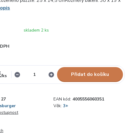
oženého puzzle: 25 x 14,5 cmRozměry balení: 30 x 19 x
popis
skladem 2 ks
i DPH
č
Přidat do košíku
/
ks
27
EAN kód:
4005556060351
sburger
Věk:
3+
dostupnost
ch