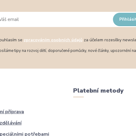
Přihlási
uhlasím se
zpracováním osobních údajů
za účelem rozesílky newsle
síláme tipy na rozvoj dětí, doporučené pomůcky, nové články, upozornění na 
Platební metody
ní příprava
zdělávání
speciálními potřebami