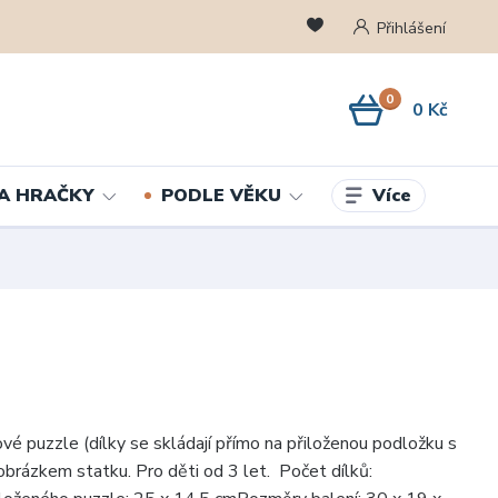
Přihlášení
0
0 Kč
Více
A HRAČKY
PODLE VĚKU
é puzzle (dílky se skládají přímo na přiloženou podložku s
brázkem statku. Pro děti od 3 let. Počet dílků: