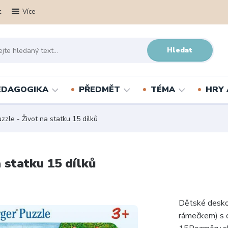
t
Více
Hledat
PEDAGOGIKA
PŘEDMĚT
TÉMA
HRY 
e - Život na statku 15 dílků
statku 15 dílků
Dětské deskov
rámečkem) s o