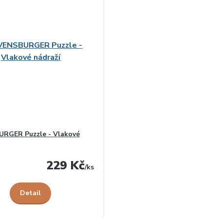
RGER Puzzle - Vlakové
229 Kč
/
ks
Detail