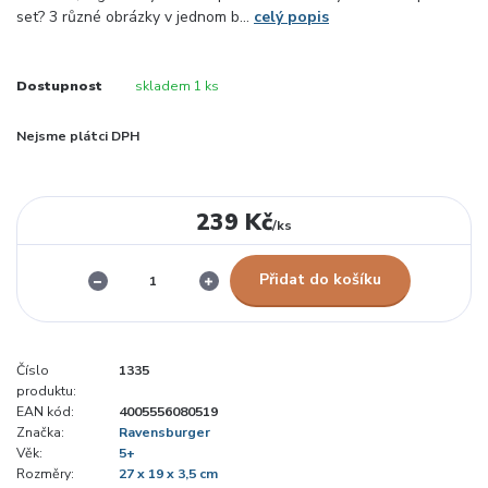
set? 3 různé obrázky v jednom b...
celý popis
Dostupnost
skladem 1 ks
Nejsme plátci DPH
239 Kč
/
ks
Přidat do košíku
Číslo
1335
produktu:
EAN kód:
4005556080519
Značka:
Ravensburger
Věk:
5+
Rozměry:
27 x 19 x 3,5 cm