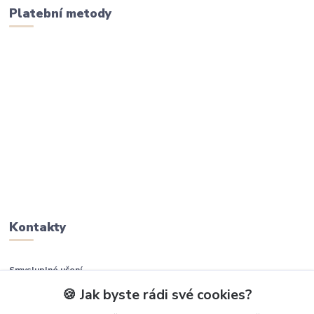
Platební metody
Kontakty
Smysluplné učení
🍪 Jak byste rádi své cookies?
+420 737 937 936