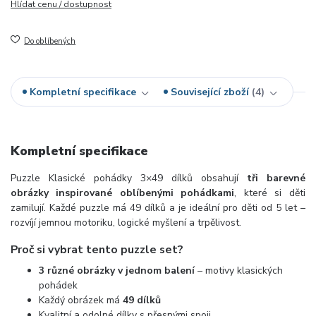
Hlídat cenu / dostupnost
Do oblíbených
Kompletní specifikace
Související zboží
4
Kompletní specifikace
Puzzle Klasické pohádky 3×49 dílků obsahují
tři barevné
obrázky inspirované oblíbenými pohádkami
, které si děti
zamilují. Každé puzzle má 49 dílků a je ideální pro děti od 5 let –
rozvíjí jemnou motoriku, logické myšlení a trpělivost.
Proč si vybrat tento puzzle set?
3 různé obrázky v jednom balení
– motivy klasických
pohádek
Každý obrázek má
49 dílků
Kvalitní a odolné dílky s přesnými spoji