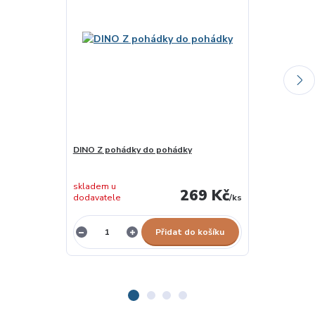
DINO Z pohádky do pohádky
Povídám, pov
skladem u
269 Kč
dodavatele
/
ks
skladem 2 ks
Přidat do košíku