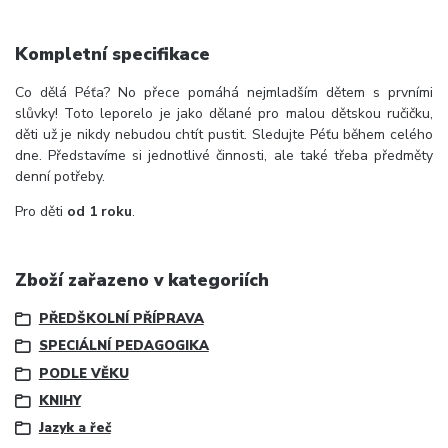
Kompletní specifikace
Co dělá Péťa? No přece pomáhá nejmladším dětem s prvními
slůvky! Toto leporelo je jako dělané pro malou dětskou ručičku,
děti už je nikdy nebudou chtít pustit. Sledujte Péťu během celého
dne. Představíme si jednotlivé činnosti, ale také třeba předměty
denní potřeby.
Pro děti
od 1 roku
.
Zboží zařazeno v kategoriích
PŘEDŠKOLNÍ PŘÍPRAVA
SPECIÁLNÍ PEDAGOGIKA
PODLE VĚKU
KNIHY
Jazyk a řeč