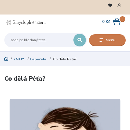
0
0 Kč
Menu
KNIHY
Leporela
Co dělá Péťa?
Co dělá Péťa?