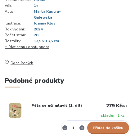
Věk:
1+
Autor:
Marta Kustra-
Galewska
Ilustrace:
Joanna Klos
Rok vydání:
2024
Počet stran:
28
Rozměry:
13,5 × 13,5 cm
Hlídat cenu / dostupnost
Do oblíbených
Podobné produkty
279 Kč
Péťa se učí mluvit (1. díl)
/
ks
skladem 1 ks
Přidat do košíku