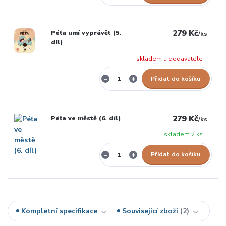
279 Kč
Péťa umí vyprávět (5.
/
ks
díl)
skladem u dodavatele
Přidat do košíku
279 Kč
Péťa ve městě (6. díl)
/
ks
skladem 2 ks
Přidat do košíku
Kompletní specifikace
Související zboží
2