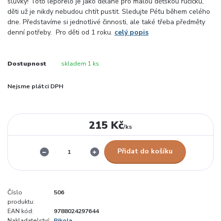
slůvky! Toto leporelo je jako dělané pro malou dětskou ručičku,
děti už je nikdy nebudou chtít pustit. Sledujte Péťu během celého
dne. Představíme si jednotlivé činnosti, ale také třeba předměty
denní potřeby. Pro děti od 1 roku.
celý popis
Dostupnost
skladem 1 ks
Nejsme plátci DPH
215 Kč
/
ks
Přidat do košíku
Číslo
506
produktu:
EAN kód:
9788024297644
Nakladatelství:
Pikola