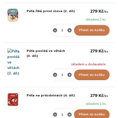
279 Kč
Péťa říká první slova (2. díl)
/
ks
skladem 1 ks
Přidat do košíku
279 Kč
Péťa povídá ve větách
/
ks
(3. díl)
skladem u dodavatele
Přidat do košíku
279 Kč
Péťa na prázdninách (4. díl)
/
ks
skladem 1 ks
Přidat do košíku