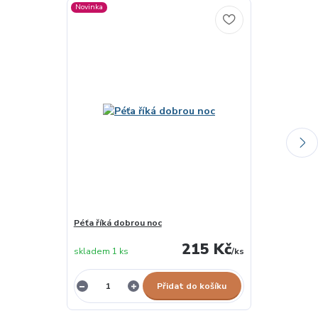
Novinka
Péťa říká dobrou noc
Péťa roste ja
215 Kč
skladem 1 ks
/
ks
skladem 1 ks
Přidat do košíku