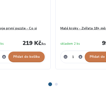
je první puzzle - Co si
Malé kroky - Zvířata 18+ mě
219 Kč
9
 ks
skladem 2 ks
/
ks
Přidat do košíku
Přidat do