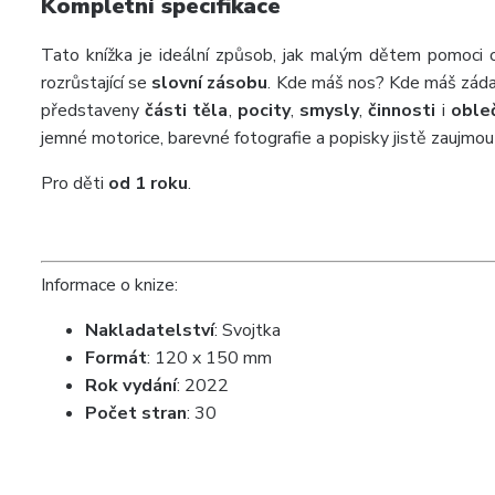
Kompletní specifikace
Tato knížka je ideální způsob, jak malým dětem pomoci 
rozrůstající se
slovní zásobu
. Kde máš nos? Kde máš záda
představeny
části těla
,
pocity
,
smysly
,
činnosti
i
oble
jemné motorice, barevné fotografie a popisky jistě zaujmo
Pro děti
od 1 roku
.
Informace o knize:
Nakladatelství
:
Svojtka
Formát
:
120 x 150 mm
Rok vydání
: 2022
Počet stran
: 30