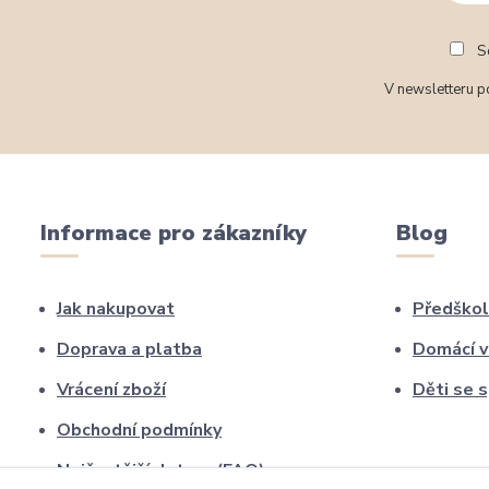
So
V newsletteru po
Informace pro zákazníky
Blog
Jak nakupovat
Předškol
Doprava a platba
Domácí v
Vrácení zboží
Děti se 
Obchodní podmínky
Nejčastější dotazy (FAQ)