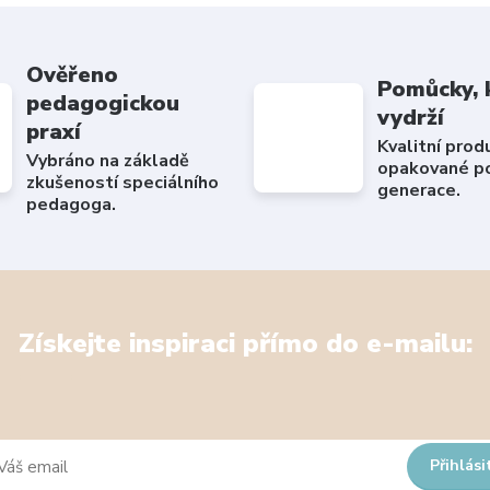
Ověřeno
Pomůcky, 
pedagogickou
vydrží
praxí
Kvalitní prod
Vybráno na základě
opakované po
zkušeností speciálního
generace.
pedagoga.
Získejte inspiraci přímo do e-mailu:
Přihlási