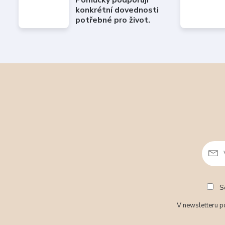
Pomůcky podporují
konkrétní dovednosti
potřebné pro život.
So
V newsletteru po