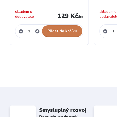
skladem u
skladem u
129 Kč
dodavatele
dodavatel
/
ks
Přidat do košíku
Smysluplný rozvoj