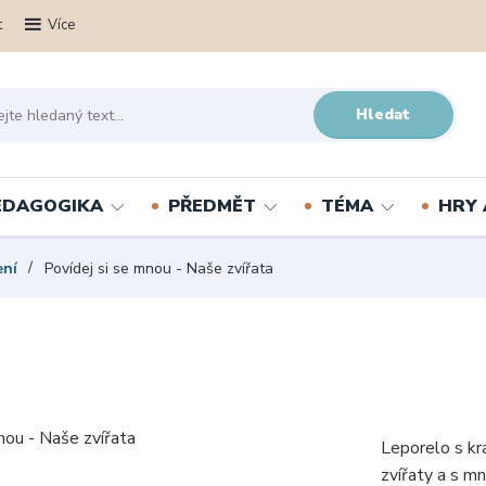
t
Více
Hledat
PEDAGOGIKA
PŘEDMĚT
TÉMA
HRY 
ení
Povídej si se mnou - Naše zvířata
Leporelo s kr
zvířaty a s mn