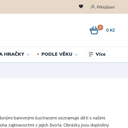
Přihlášení
0
0 Kč
Více
A HRAČKY
PODLE VĚKU
ásnými barevnými ilustracemi seznamuje děti s našimi
oha zajímavostmi z jejich života. Obrázky jsou doplněny