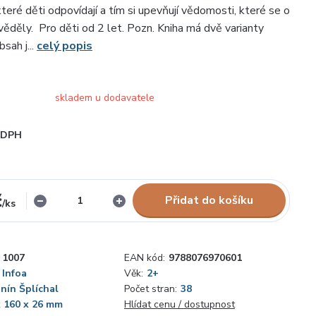
teré děti odpovídají a tím si upevňují vědomosti, které se o
věděly. Pro děti od 2 let. Pozn. Kniha má dvě varianty
bsah j...
celý popis
skladem u dodavatele
i DPH
č
Přidat do košíku
/
ks
1007
EAN kód:
9788076970601
Infoa
Věk:
2+
nín Šplíchal
Počet stran:
38
x 160 x 26 mm
Hlídat cenu / dostupnost