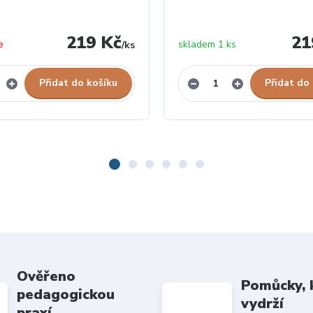
219 Kč
21
e
skladem 1 ks
/
ks
Přidat do košíku
Přidat do
Ověřeno
Pomůcky, 
pedagogickou
vydrží
praxí