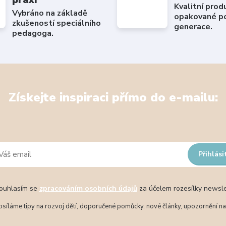
Kvalitní prod
Vybráno na základě
opakované po
zkušeností speciálního
generace.
pedagoga.
Získejte inspiraci přímo do e-mailu:
Přihlási
uhlasím se
zpracováním osobních údajů
za účelem rozesílky newsle
síláme tipy na rozvoj dětí, doporučené pomůcky, nové články, upozornění na 