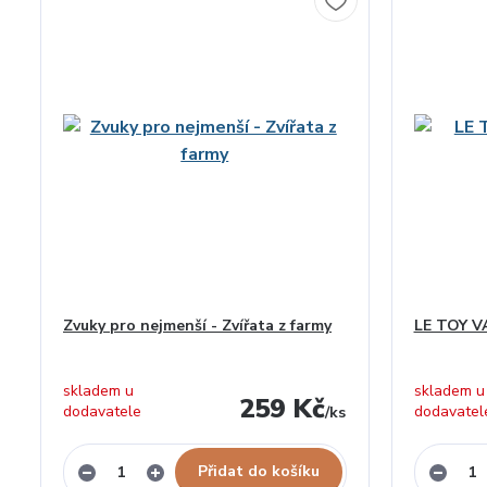
Zvuky pro nejmenší - Zvířata z farmy
LE TOY VA
skladem u
skladem u
259 Kč
dodavatele
dodavatel
/
ks
Přidat do košíku