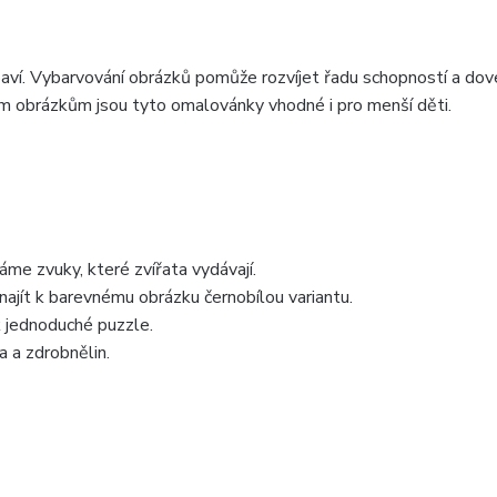
baví. Vybarvování obrázků pomůže rozvíjet řadu schopností a dov
ým obrázkům jsou tyto omalovánky vhodné i pro menší děti.
áme zvuky, které zvířata vydávají.
 najít k barevnému obrázku černobílou variantu.
k jednoduché puzzle.
a a zdrobnělin.