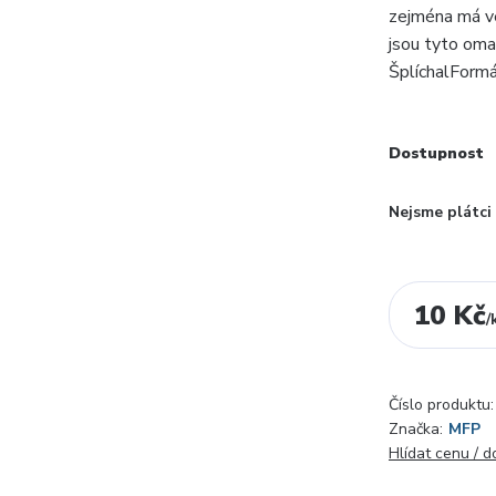
zejména má ve
jsou tyto omal
ŠplíchalForm
Dostupnost
Nejsme plátc
10 Kč
/
Číslo produktu:
Značka:
MFP
Hlídat cenu / 