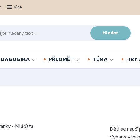
t
Více
Hledat
PEDAGOGIKA
PŘEDMĚT
TÉMA
HRY 
Děti se naučí
Vybarvování o