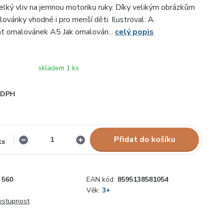
lký vliv na jemnou motoriku ruky. Díky velikým obrázkům
ovánky vhodné i pro menší děti. Ilustroval: A.
át omalovánek A5 Jak omalován...
celý popis
skladem 1 ks
i DPH
Přidat do košíku
ks
560
EAN kód:
8595138581054
Věk:
3+
dostupnost