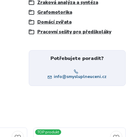
Zraková analýza a syntéza
Grafomotorika
Domácí zvířata
Pracovní sešity pro předškoláky
Potřebujete poradit?
info@smysluplneuceni.cz
TOP produkt