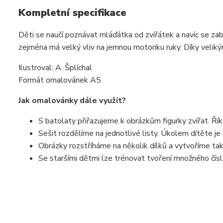
Kompletní specifikace
Děti se naučí poznávat mláďátka od zvířátek a navíc se za
zejména má velký vliv na jemnou motoriku ruky. Díky velik
Ilustroval: A. Šplíchal
Formát omalovánek A5
Jak omalovánky dále využít?
S batolaty přiřazujeme k obrázkům figurky zvířat. Řík
Sešit rozdělíme na jednotlivé listy. Úkolem dítěte je
Obrázky rozstříháme na několik dílků a vytvoříme ta
Se staršími dětmi lze trénovat tvoření množného čísl