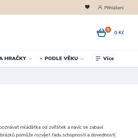
Přihlášení
0
0 Kč
Více
A HRAČKY
PODLE VĚKU
 poznávat mláďátka od zvířátek a navíc se zabaví.
brázků pomůže rozvíjet řadu schopností a dovedností,