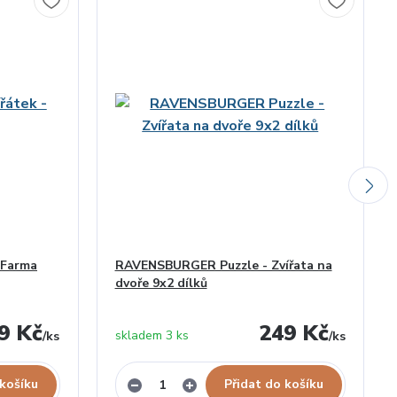
 Farma
RAVENSBURGER Puzzle - Zvířata na
dvoře 9x2 dílků
9 Kč
249 Kč
skladem 3 ks
/
ks
/
ks
 košíku
Přidat do košíku