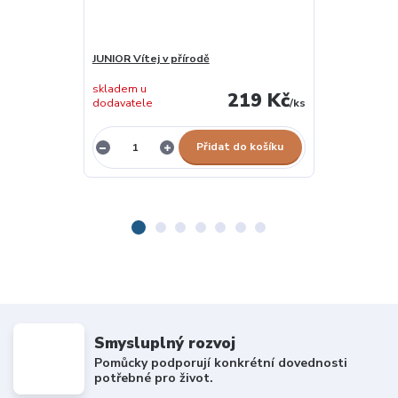
JUNIOR Vítej v přírodě
Mých prvních 
skladem u
219 Kč
dodavatele
/
ks
skladem 1 ks
Přidat do košíku
Smysluplný rozvoj
Pomůcky podporují konkrétní dovednosti
potřebné pro život.