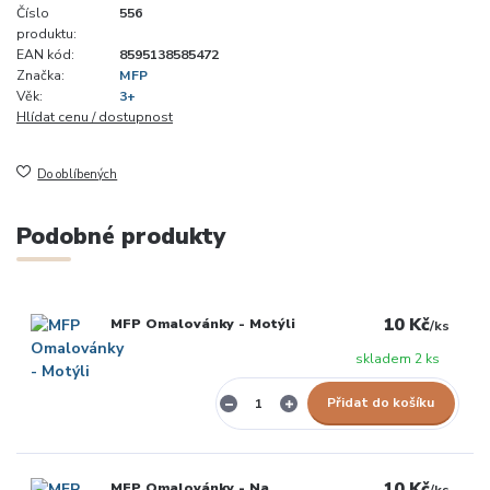
Číslo
556
produktu:
EAN kód:
8595138585472
Značka:
MFP
Věk:
3+
Hlídat cenu / dostupnost
Do oblíbených
Podobné produkty
10 Kč
MFP Omalovánky - Motýli
/
ks
skladem 2 ks
Přidat do košíku
10 Kč
MFP Omalovánky - Na