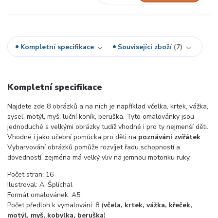
Kompletní specifikace
Související zboží
7
Kompletní specifikace
Najdete zde 8 obrázků a na nich je například včelka, krtek, vážka,
sysel, motýl, myš, luční koník, beruška. Tyto omalovánky jsou
jednoduché s velkými obrázky tudíž vhodné i pro ty nejmenší děti.
Vhodné i jako učební pomůcka pro děti na
poznávání zvířátek
.
Vybarvování obrázků pomůže rozvíjet řadu schopností a
dovedností, zejména má velký vliv na jemnou motoriku ruky.
Počet stran: 16
Ilustroval: A. Šplíchal
Formát omalovánek: A5
Počet předloh k vymalování: 8 (
včela, krtek, vážka, křeček,
motýl, myš, kobylka, beruška
)