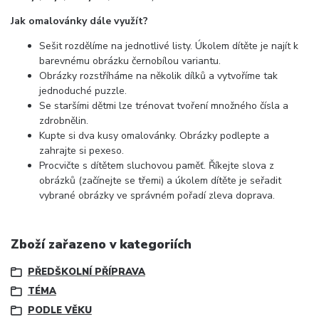
Jak omalovánky dále využít?
Sešit rozdělíme na jednotlivé listy. Úkolem dítěte je najít k
barevnému obrázku černobílou variantu.
Obrázky rozstříháme na několik dílků a vytvoříme tak
jednoduché puzzle.
Se staršími dětmi lze trénovat tvoření množného čísla a
zdrobnělin.
Kupte si dva kusy omalovánky. Obrázky podlepte a
zahrajte si pexeso.
Procvičte s dítětem sluchovou paměť. Říkejte slova z
obrázků (začínejte se třemi) a úkolem dítěte je seřadit
vybrané obrázky ve správném pořadí zleva doprava.
Zboží zařazeno v kategoriích
PŘEDŠKOLNÍ PŘÍPRAVA
TÉMA
PODLE VĚKU