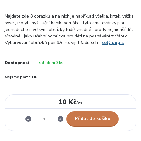
Najdete zde 8 obrázků a na nich je například včelka, krtek, vážka,
sysel, motýl, myš, luční koník, beruška. Tyto omalovánky jsou
jednoduché s velkými obrázky tudíž vhodné i pro ty nejmenší děti.
Vhodné i jako učební pomůcka pro děti na poznávání zvířátek.
Vybarvování obrázků pomůže rozvíjet řadu sch...
celý popis
Dostupnost
skladem 3 ks
Nejsme plátci DPH
10 Kč
/
ks
Přidat do košíku