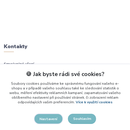
Kontakty
Smysluplné učení
🍪 Jak byste rádi své cookies?
+420 737 937 936
Soubory cookies používáme ke správnému fungování našeho e-
shopu a v případě vašeho souhlasu také ke sledování statistik o
info@smysluplneuceni.cz
webu, měření efektivity reklamních kampaní, zapamatování vašeho
oblíbeného nastavení při používání stránek, či zobrazení reklam
odpovídajících vašim preferencím.
Více k využití cookies
Souhlasím
Nastavení
2026, Smysluplné učení