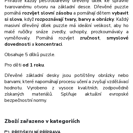
Přiřaďte každý pestrobarevný dřevěný dílek ke správně
tvarovanému otvoru na základní desce. Dřevěné puzzle
pomáhá
rozvíjet slovní zásobu
a pomáhají dětem
vybavit
si slova
, když
rozpoznávají tvary, barvy a obrázky
. Každý
masivní dřevěný dílek puzzle má ideální velikost, aby ho
malé ručičky snáze zvedly, uchopily, prozkoumávaly a
vyměňovaly. Pomáhá rozvíjet
zručnost
,
smyslové
dovednosti
a
koncentraci
.
Obsahuje 5 dílků puzzle.
Pro děti
od 1 roku
.
Dřevěné základní desky jsou potištěny obrázky nebo
barvami, které napomáhají procesu učení a zvyšují vzdělávací
hodnotu. Vyrobeno z vysoce kvalitních, zodpovědně
získaných materiálů. Splňuje aktuální evropské
bezpečnostní normy.
Zboží zařazeno v kategoriích
PŘEDŠKOLNÍ PŘÍPRAVA