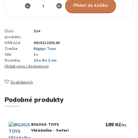
Přidat do košíku
Číslo
534
produktu:
EAN kód:
691621200148
Značka:
Bigjigs Toys
Věk:
1+
Rozměry:
33 x 8 x 2 cm
Hlídat cenu / dostupnost
Do oblíbených
Podobné produkty
189 Kč
BIGJIGS TOYS
/
ks
Vkládačka - Safari