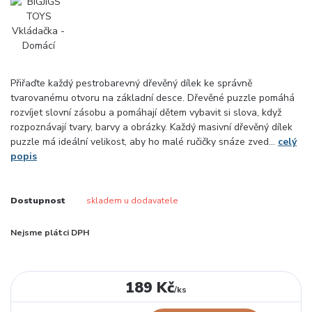
Přiřaďte každý pestrobarevný dřevěný dílek ke správně
tvarovanému otvoru na základní desce. Dřevěné puzzle pomáhá
rozvíjet slovní zásobu a pomáhají dětem vybavit si slova, když
rozpoznávají tvary, barvy a obrázky. Každý masivní dřevěný dílek
puzzle má ideální velikost, aby ho malé ručičky snáze zved...
celý
popis
Dostupnost
skladem u dodavatele
Nejsme plátci DPH
189 Kč
/
ks