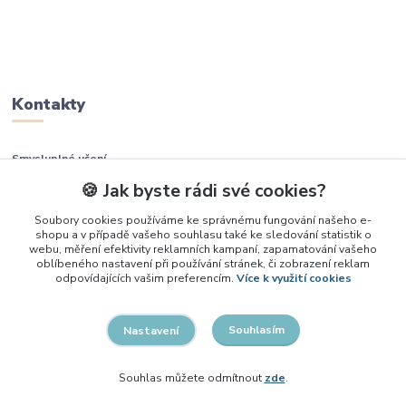
Kontakty
Smysluplné učení
🍪 Jak byste rádi své cookies?
+420 737 937 936
Soubory cookies používáme ke správnému fungování našeho e-
shopu a v případě vašeho souhlasu také ke sledování statistik o
info@smysluplneuceni.cz
webu, měření efektivity reklamních kampaní, zapamatování vašeho
oblíbeného nastavení při používání stránek, či zobrazení reklam
odpovídajících vašim preferencím.
Více k využití cookies
Souhlasím
Nastavení
2026, Smysluplné učení
Souhlas můžete odmítnout
zde
.
Vytvořeno na
Eshop-rychle.cz