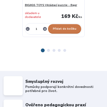
BIGJIGS TOYS Vkládací puzzle - Bagr
Dřevěná vklád
skladem u
169 Kč
dodavatele
/
ks
vyprodáno
Přidat do košíku
Smysluplný rozvoj
Pomůcky podporují konkrétní dovednosti
potřebné pro život.
Ověřeno pedagogickou praxí