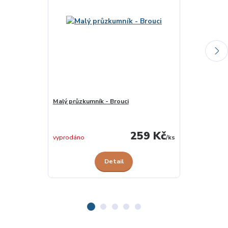
Malý průzkumník - Brouci
Zázračný svě
skladem u
259 Kč
dodavatele
vyprodáno
/
ks
Detail