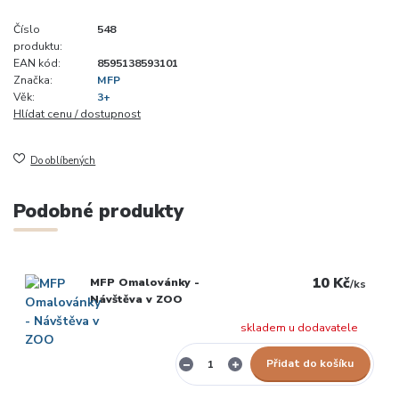
Číslo
548
produktu:
EAN kód:
8595138593101
Značka:
MFP
Věk:
3+
Hlídat cenu / dostupnost
Do oblíbených
Podobné produkty
10 Kč
MFP Omalovánky -
/
ks
Návštěva v ZOO
skladem u dodavatele
Přidat do košíku