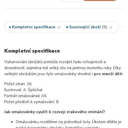
Kompletní specifikace
Související zboží
5
Kompletní specifikace
Vybarvování obrázků pomůže rozvíjet řadu schopností a
dovedností, zejména má velký vliv na jemnou motoriku ruky. Díky
velikým obrázkům jsou tyto omalovánky vhodné i
pro menší děti
.
Počet stran: 16
Ilustroval: A. Šplíchal
Formát omalovánek A5
Počet předloh k vymalování: 8
Jak omalovánky využít k rozvoji zrakového vnímání?
Omalovánku rozdělíme na jednotlivé listy. Úkolem dítěte je
najít k barevnému obrázku černobílou variantu.