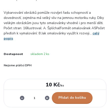
Vybarvování obrázků pomůže rozvíjet řadu schopností a
dovedností, zejména má velký vliv na jemnou motoriku ruky. Díky
velikým obrázkům jsou tyto omalovánky vhodné i pro menší děti.
Počet stran: 16Ilustroval: A. ŠplíchalFormát omalovánek A5Počet
předloh k vymalování: 8 Jak omalovánky využít k rozvoji...
celý
popis
Dostupnost
skladem 2 ks
Nejsme plátci DPH
10 Kč
/
ks
Přidat do košíku