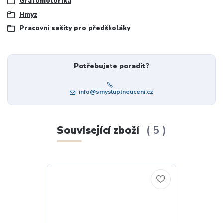
Grafomotorika
Hmyz
Pracovní sešity pro předškoláky
Potřebujete poradit?
info@smysluplneuceni.cz
Související zboží
5