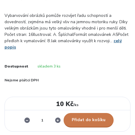
Vybarvování obrázků pomůže rozvíjet řadu schopností a
dovedností, zejména má velký vliv na jemnou motoriku ruky. Díky
velikým obrázkům jsou tyto omalovánky vhodné i pro menší děti.
Počet stran: 16Ilustroval: A. ŠplíchalFormát omalovánek A5Počet
předloh k vymalování: 8 Jak omalovánky využít k rozvoji...
celý
popis
Dostupnost
skladem 3 ks
Nejsme plátci DPH
10 Kč
/
ks
Přidat do košíku