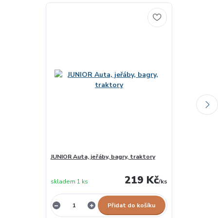
JUNIOR Auta, jeřáby, bagry, traktory
Malování vodo
skladem u
219 Kč
skladem 1 ks
/
ks
dodavatele
Přidat do košíku