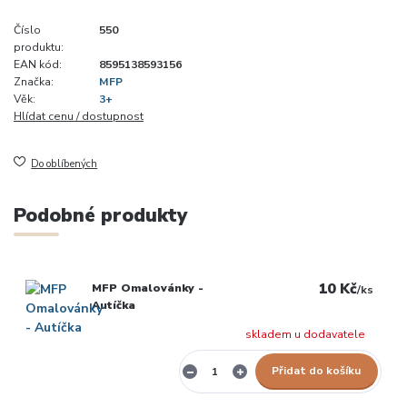
Číslo
550
produktu:
EAN kód:
8595138593156
Značka:
MFP
Věk:
3+
Hlídat cenu / dostupnost
Do oblíbených
Podobné produkty
10 Kč
MFP Omalovánky -
/
ks
Autíčka
skladem u dodavatele
Přidat do košíku