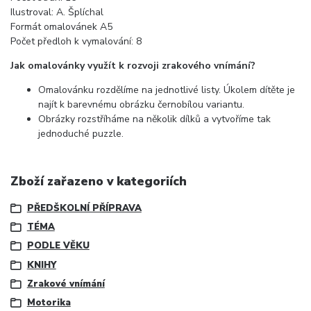
Ilustroval: A. Šplíchal
Formát omalovánek A5
Počet předloh k vymalování: 8
Jak omalovánky využít k rozvoji zrakového vnímání?
Omalovánku rozdělíme na jednotlivé listy. Úkolem dítěte je
najít k barevnému obrázku černobílou variantu.
Obrázky rozstříháme na několik dílků a vytvoříme tak
jednoduché puzzle.
Zboží zařazeno v kategoriích
PŘEDŠKOLNÍ PŘÍPRAVA
TÉMA
PODLE VĚKU
KNIHY
Zrakové vnímání
Motorika