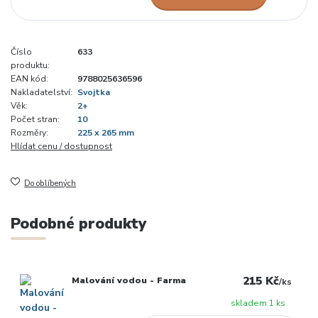
Číslo
633
produktu:
EAN kód:
9788025636596
Nakladatelství:
Svojtka
Věk:
2+
Počet stran:
10
Rozměry:
225 x 265 mm
Hlídat cenu / dostupnost
Do oblíbených
Podobné produkty
215 Kč
Malování vodou - Farma
/
ks
skladem 1 ks