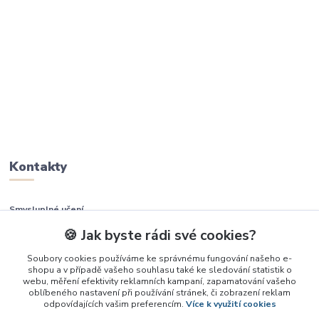
Kontakty
Smysluplné učení
🍪 Jak byste rádi své cookies?
+420 737 937 936
Soubory cookies používáme ke správnému fungování našeho e-
shopu a v případě vašeho souhlasu také ke sledování statistik o
info@smysluplneuceni.cz
webu, měření efektivity reklamních kampaní, zapamatování vašeho
oblíbeného nastavení při používání stránek, či zobrazení reklam
odpovídajících vašim preferencím.
Více k využití cookies