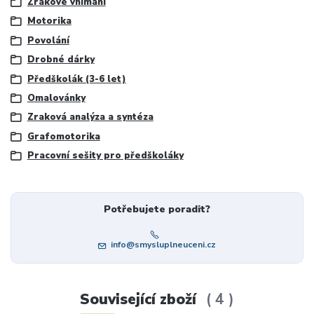
Zrakové vnímání
Motorika
Povolání
Drobné dárky
Předškolák (3-6 let)
Omalovánky
Zraková analýza a syntéza
Grafomotorika
Pracovní sešity pro předškoláky
Potřebujete poradit?
info@smysluplneuceni.cz
Související zboží
4