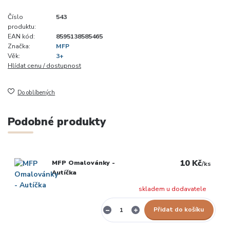
Číslo
543
produktu:
EAN kód:
8595138585465
Značka:
MFP
Věk:
3+
Hlídat cenu / dostupnost
Do oblíbených
Podobné produkty
10 Kč
MFP Omalovánky -
/
ks
Autíčka
skladem u dodavatele
Přidat do košíku