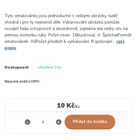
Tyto omalovánky jsou jednoduché s velkými obrázky, tudíž
vhodné i pro ty nejmenší děti. Vybarvování obrázků pomůže
rozvíjet řadu schopností a dovedností, zejména má velký vliv na
jemnou motoriku ruky. Počet stran: 16Ilustroval: A. ŠplíchalFormát
omalovánek: A5Počet předloh k vymalování: 8 (policejní...
celý
popis
Dostupnost
skladem 3 ks
Nejsme plátci DPH
10 Kč
/
ks
Přidat do košíku