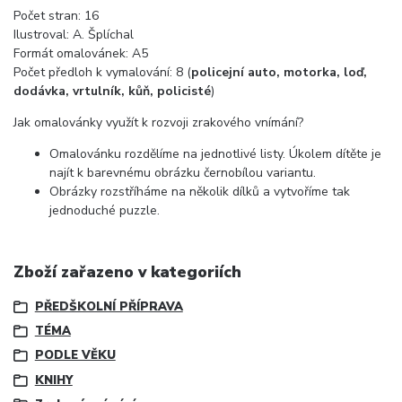
Počet stran: 16
Ilustroval: A. Šplíchal
Formát omalovánek: A5
Počet předloh k vymalování: 8 (
policejní auto, motorka, loď,
dodávka, vrtulník, kůň, policisté
)
Jak omalovánky využít k rozvoji zrakového vnímání?
Omalovánku rozdělíme na jednotlivé listy. Úkolem dítěte je
najít k barevnému obrázku černobílou variantu.
Obrázky rozstříháme na několik dílků a vytvoříme tak
jednoduché puzzle.
Zboží zařazeno v kategoriích
PŘEDŠKOLNÍ PŘÍPRAVA
TÉMA
PODLE VĚKU
KNIHY