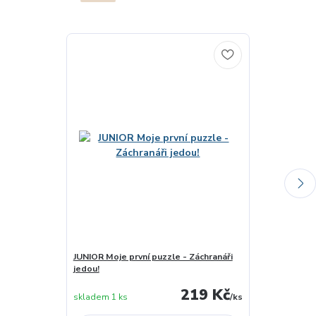
JUNIOR Moje první puzzle - Záchranáři
Pexetrio - Po
jedou!
219 Kč
skladem 1 ks
/
ks
skladem 2 ks