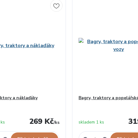
aktory a náklaďáky
Bagry, traktory a popelářsk
269 Kč
31
 ks
skladem 1 ks
/
ks