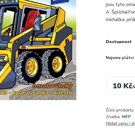
jsou tyto oma
A. ŠplíchalFo
míchačka, jeřáb
Dostupnost
Nejsme plátc
10 Kč
/
Číslo produktu:
Značka:
MFP
Hlídat cenu / 