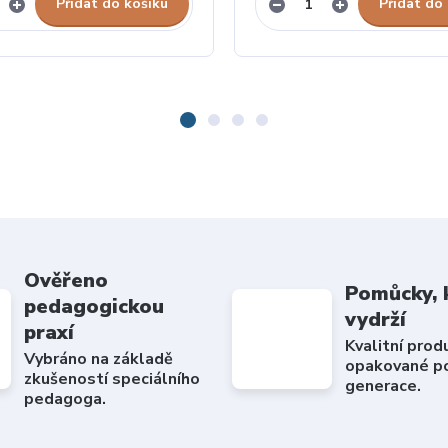
Přidat do košíku
Přidat do
Ověřeno
Pomůcky, 
pedagogickou
vydrží
praxí
Kvalitní prod
Vybráno na základě
opakované po
zkušeností speciálního
generace.
pedagoga.