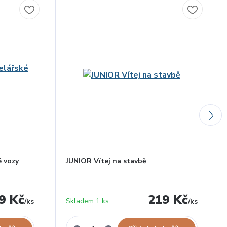
é vozy
JUNIOR Vítej na stavbě
9 Kč
219 Kč
Skladem 1 ks
/
ks
/
ks