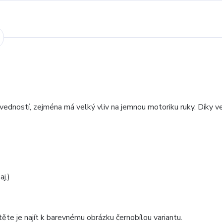
edností, zejména má velký vliv na jemnou motoriku ruky. Díky v
j.)
ěte je najít k barevnému obrázku černobílou variantu.