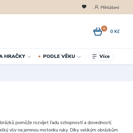
Přihlášení
0
0 Kč
Více
A HRAČKY
PODLE VĚKU
brázků pomůže rozvíjet řadu schopností a dovedností,
lký vliv na jemnou motoriku ruky. Díky velikým obrázkům