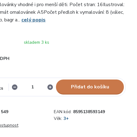
lovánky vhodné i pro menší děti. Počet stran: 16Ilustroval:
rmát omalovánek A5Počet předloh k vymalování: 8 (válec,
, bagr a...
celý popis
skladem 3 ks
i DPH
Přidat do košíku
ks
549
EAN kód:
8595138593149
Věk:
3+
dostupnost