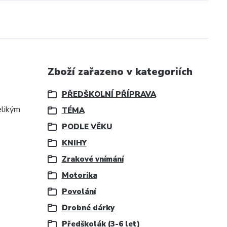
Zboží zařazeno v kategoriích
PŘEDŠKOLNÍ PŘÍPRAVA
elikým
TÉMA
PODLE VĚKU
KNIHY
Zrakové vnímání
Motorika
Povolání
Drobné dárky
Předškolák (3-6 let)