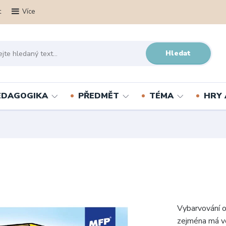
t
Více
Hledat
PEDAGOGIKA
PŘEDMĚT
TÉMA
HRY 
Vybarvování o
zejména má ve