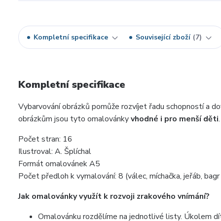
Kompletní specifikace
Související zboží
7
Kompletní specifikace
Vybarvování obrázků pomůže rozvíjet řadu schopností a dov
obrázkům jsou tyto omalovánky
vhodné i pro menší děti
.
Počet stran: 16
Ilustroval: A. Šplíchal
Formát omalovánek A5
Počet předloh k vymalování: 8 (válec, míchačka, jeřáb, bagr a
Jak omalovánky využít k rozvoji zrakového vnímání?
Omalovánku rozdělíme na jednotlivé listy. Úkolem dít