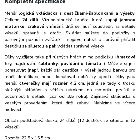
Kompletní specifikace
Menší
logická vkládačka s destičkami-šablonkami a výseky
.
Celkem
24 dílů
. Vizuomotorická hračka, která zapojí
jemnou
motoriku, zrakové vnímání
, dítě se musí soustředit na detaily
výseků, správně je otočit. Skládat můžete do podložky s
barevným pozadím zvířátek - nejprve nalézt a správně přiřadit
destičku se siluetou a pak vkládat správné výseky.
Dílky využijete také při různých hrách mimo podložku (
hmatové
hry, najdi stín, šablonky, povídání o tématu
...). Můžete si je i
pomalovat (např. každý pár destička + výsek jednou barvou pro
lehčí identifikaci, nebo domalovat obličejíky apod.). Dílky jsou
menší,
čtverečky mají rozměr 4,2 cm
, jedná se tedy o trošku
složitější skládání s větším nárokem na motoriku prstíků a
pozornost k detailu (cca
od 3,5 roku
). Zajímavá skládačka s
veselým provedením, která dítě zabaví. Nabízíme ve vícero
motivech.
Obsah: podkladová deska, 24 dílků (12 destiček se siluetami, 12
výseků)
Rozměr: 22,5 x 15,5 cm