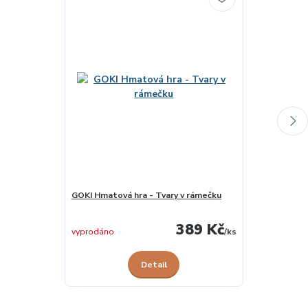
GOKI Hmatová hra - Tvary v rámečku
GOKI Hmatové
389 Kč
vyprodáno
/
ks
vyprodáno
Detail