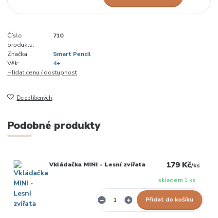
Číslo
710
produktu:
Značka:
Smart Pencil
Věk:
4+
Hlídat cenu / dostupnost
Do oblíbených
Podobné produkty
179 Kč
Vkládačka MINI - Lesní zvířata
/
ks
skladem 1 ks
Přidat do košíku