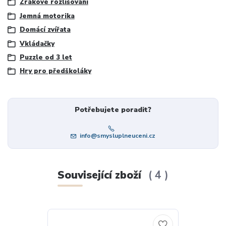
Zrakové rozlišování
Jemná motorika
Domácí zvířata
Vkládačky
Puzzle od 3 let
Hry pro předškoláky
Potřebujete poradit?
info@smysluplneuceni.cz
Související zboží
4