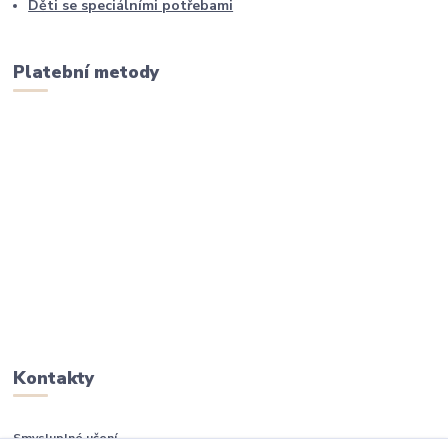
Děti se speciálními potřebami
Platební metody
Kontakty
Smysluplné učení