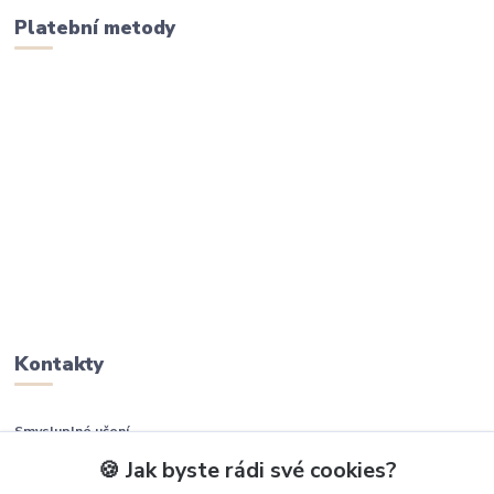
Platební metody
Kontakty
Smysluplné učení
🍪 Jak byste rádi své cookies?
+420 737 937 936