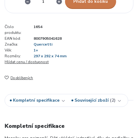
Přidat do košíku
Číslo
1654
produktu:
EAN kód:
8007905041628
Značka:
Quercetti
Věk:
1+
Rozměry:
297 x 292 x 74 mm
Hlídat cenu / dostupnost
Do oblíbených
Kompletní specifikace
Související zboží
2
Kompletní specifikace