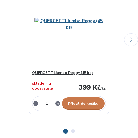
QUERCETTI Jumbo Peggy (45 ks)
QUERCETTI Pix
skladem u
skladem u
399 Kč
dodavatele
/
ks
dodavatele
Přidat do košíku