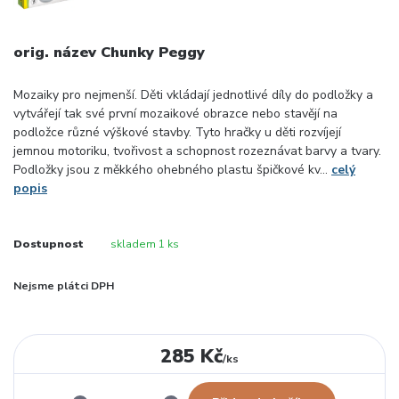
orig. název Chunky Peggy
Mozaiky pro nejmenší. Děti vkládají jednotlivé díly do podložky a
vytvářejí tak své první mozaikové obrazce nebo stavějí na
podložce různé výškové stavby. Tyto hračky u děti rozvíjejí
jemnou motoriku, tvořivost a schopnost rozeznávat barvy a tvary.
Podložky jsou z měkkého ohebného plastu špičkové kv...
celý
popis
Dostupnost
skladem 1 ks
Nejsme plátci DPH
285 Kč
/
ks