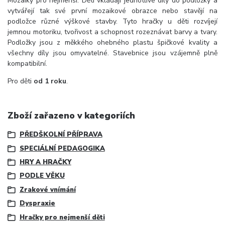
Mozaiky pro nejmenší. Děti vkládají jednotlivé díly do podložky a
vytvářejí tak své první mozaikové obrazce nebo stavějí na
podložce různé výškové stavby. Tyto hračky u děti rozvíjejí
jemnou motoriku, tvořivost a schopnost rozeznávat barvy a tvary.
Podložky jsou z měkkého ohebného plastu špičkové kvality a
všechny díly jsou omyvatelné. Stavebnice jsou vzájemně plně
kompatibilní.
Pro děti
od 1 roku
.
Zboží zařazeno v kategoriích
PŘEDŠKOLNÍ PŘÍPRAVA
SPECIÁLNÍ PEDAGOGIKA
HRY A HRAČKY
PODLE VĚKU
Zrakové vnímání
Dyspraxie
Hračky pro nejmenší děti