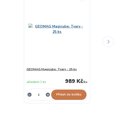
GEOMAG Magicube: Tvary - 25 ks
SEVA První sta
skladem u
989 Kč
skladem 1 ks
/
ks
dodavatele
Přidat do košíku