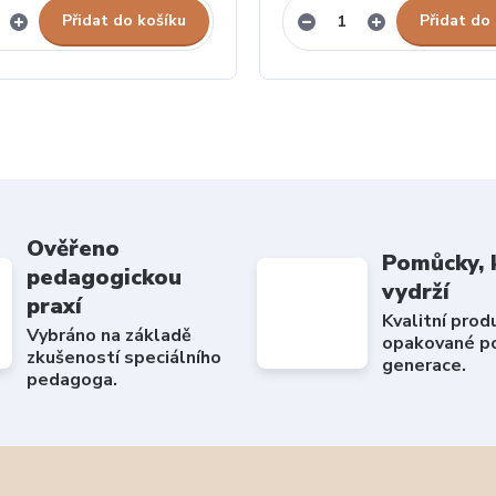
Přidat do košíku
Přidat do
Ověřeno
Pomůcky, 
pedagogickou
vydrží
praxí
Kvalitní prod
Vybráno na základě
opakované po
zkušeností speciálního
generace.
pedagoga.