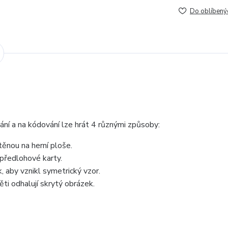
Do oblíbený
ní a na kódování lze hrát 4 různými způsoby:
těnou na herní ploše.
 předlohové karty.
, aby vznikl symetrický vzor.
ti odhalují skrytý obrázek.