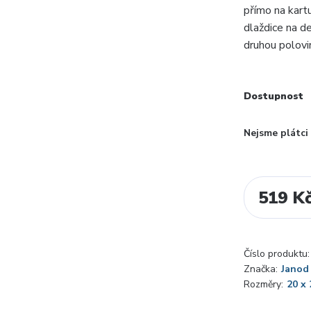
přímo na kart
dlaždice na d
druhou polovin
Dostupnost
Nejsme plátc
519 K
Číslo produktu:
Značka:
Janod
Rozměry:
20 x 