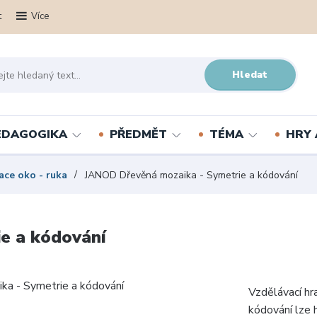
t
Více
Hledat
PEDAGOGIKA
PŘEDMĚT
TÉMA
HRY 
ace oko - ruka
JANOD Dřevěná mozaika - Symetrie a kódování
e a kódování
Vzdělávací hr
kódování lze h