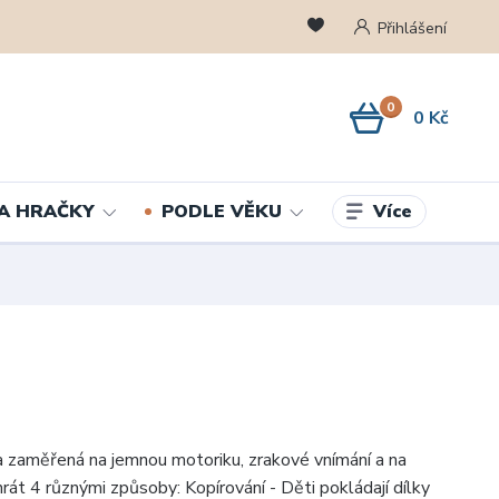
Přihlášení
0
0 Kč
Více
A HRAČKY
PODLE VĚKU
a zaměřená na jemnou motoriku, zrakové vnímání a na
rát 4 různými způsoby: Kopírování - Děti pokládají dílky