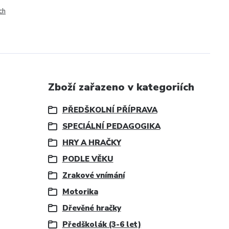
ch
Zboží zařazeno v kategoriích
PŘEDŠKOLNÍ PŘÍPRAVA
SPECIÁLNÍ PEDAGOGIKA
HRY A HRAČKY
PODLE VĚKU
Zrakové vnímání
Motorika
Dřevěné hračky
Předškolák (3-6 let)