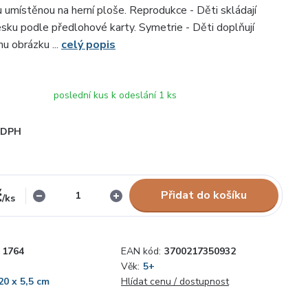
u umístěnou na herní ploše. Reprodukce - Děti skládají
esku podle předlohové karty. Symetrie - Děti doplňují
u obrázku ...
celý popis
poslední kus k odeslání 1 ks
i DPH
č
Přidat do košíku
/
ks
1764
EAN kód:
3700217350932
Věk:
5+
20 x 5,5 cm
Hlídat cenu / dostupnost