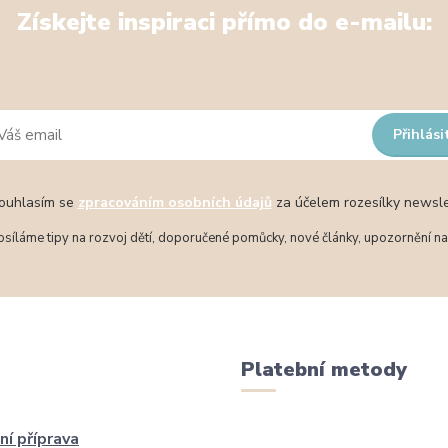
Získejte inspiraci přímo do e-mailu:
Přihlási
uhlasím se
zpracováním osobních údajů
za účelem rozesílky newsle
síláme tipy na rozvoj dětí, doporučené pomůcky, nové články, upozornění na 
Platební metody
ní příprava