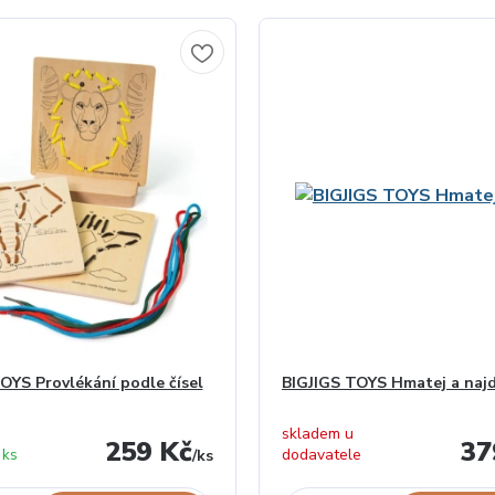
OYS Provlékání podle čísel
BIGJIGS TOYS Hmatej a najd
skladem u
259 Kč
37
 ks
dodavatele
/
ks