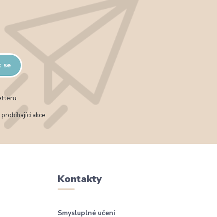
t se
tteru.
probíhající akce.
Kontakty
Smysluplné učení