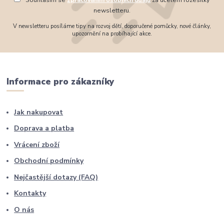
Souhlasím se
zpracováním osobních údajů
za účelem rozesílky
newsletteru.
V newsletteru posíláme tipy na rozvoj dětí, doporučené pomůcky, nové články,
upozornění na probíhající akce.
Informace pro zákazníky
Jak nakupovat
Doprava a platba
Vrácení zboží
Obchodní podmínky
Nejčastější dotazy (FAQ)
Kontakty
O nás