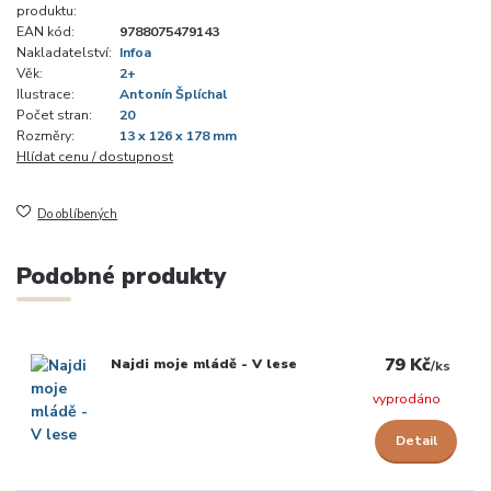
produktu:
EAN kód:
9788075479143
Nakladatelství:
Infoa
Věk:
2+
Ilustrace:
Antonín Šplíchal
Počet stran:
20
Rozměry:
13 x 126 x 178 mm
Hlídat cenu / dostupnost
Do oblíbených
Podobné produkty
79 Kč
Najdi moje mládě - V lese
/
ks
vyprodáno
Detail