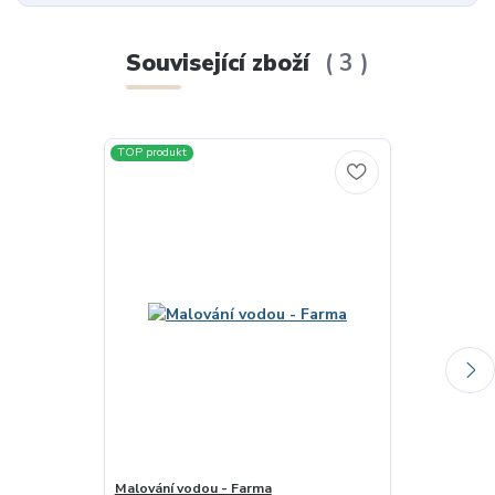
Související zboží
3
TOP produkt
Malování vodou - Farma
JUNIOR Moje p