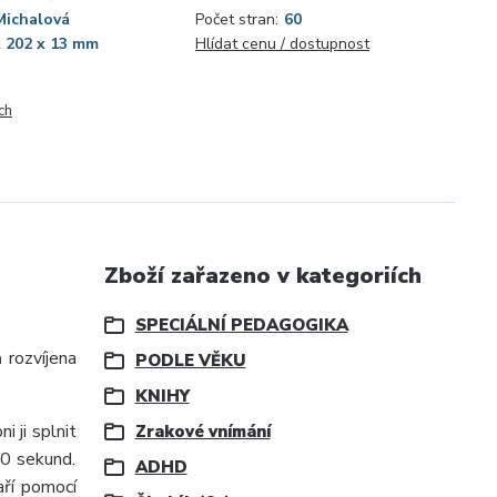
Michalová
Počet stran:
60
x 202 x 13 mm
Hlídat cenu / dostupnost
ch
Zboží zařazeno v kategoriích
SPECIÁLNÍ PEDAGOGIKA
 rozvíjena
PODLE VĚKU
KNIHY
 ji splnit
Zrakové vnímání
90 sekund.
ADHD
aří pomocí