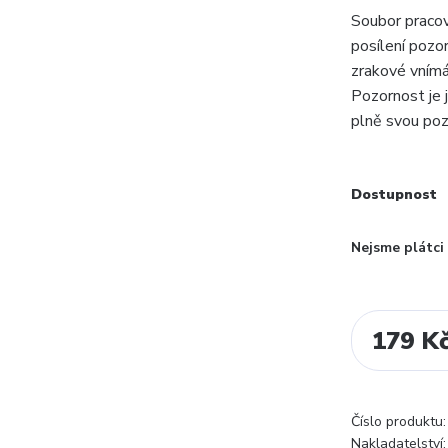
Soubor pracov
posílení pozor
zrakové vnímán
Pozornost je 
plně svou poz
Dostupnost
Nejsme plátc
179 K
Číslo produktu:
Nakladatelství: