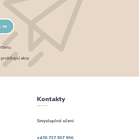
t se
tteru.
probíhající akce.
Kontakty
Smysluplné učení
+420 737 937 936