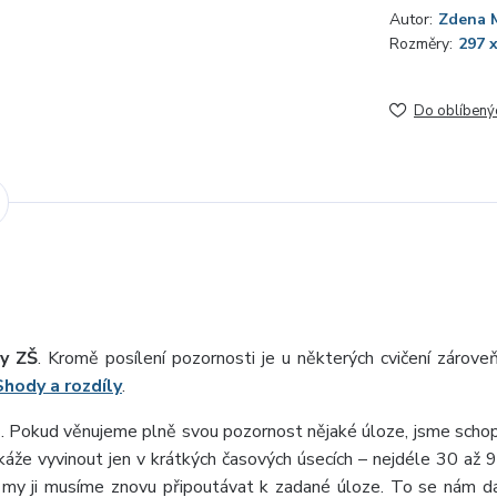
Autor:
Zdena 
Rozměry:
297 
Do oblíbený
dy ZŠ
. Kromě posílení pozornosti je u některých cvičení zároveň
Shody a rozdíly
.
e
. Pokud věnujeme plně svou pozornost nějaké úloze, jsme schopni
okáže vyvinout jen v krátkých časových úsecích – nejdéle 30 až 
a my ji musíme znovu připoutávat k zadané úloze. To se nám d