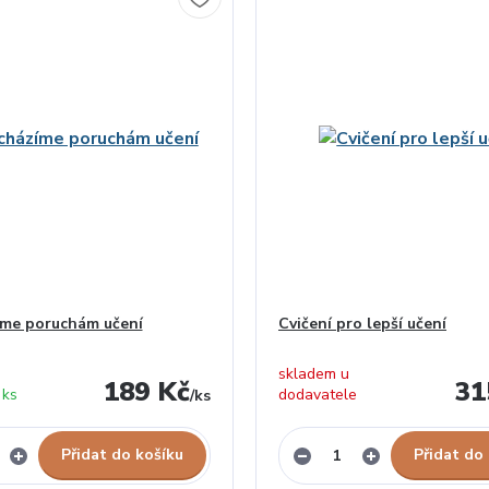
íme poruchám učení
Cvičení pro lepší učení
skladem u
189 Kč
31
 ks
dodavatele
/
ks
Přidat do košíku
Přidat do