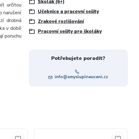
Školák (6+)
t určitou
Učebnice a pracovní sešity
o narušení
zí drobná
Zrakové rozlišování
ěka v době
Pracovní sešity pro školáky
jí poruchu
Potřebujete poradit?
info@smysluplneuceni.cz