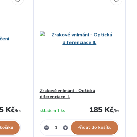
Zrakové vnímání - Optická
diferenciace II.
5 Kč
185 Kč
skladem 1 ks
/
ks
/
ks
 košíku
Přidat do košíku