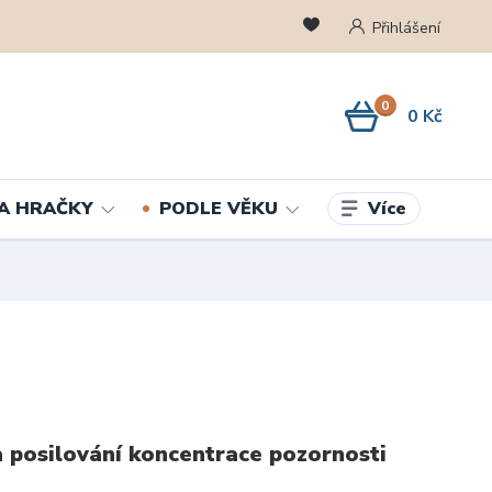
Přihlášení
0
0 Kč
Více
A HRAČKY
PODLE VĚKU
a posilování koncentrace pozornosti