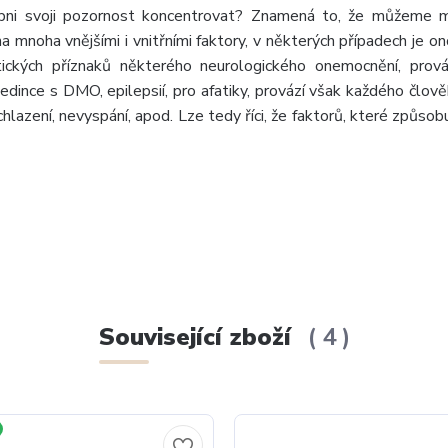
pni svoji pozornost koncentrovat? Znamená to, že můžeme mí
mnoha vnějšími i vnitřními faktory, v některých případech je on
ických příznaků některého neurologického onemocnění, prová
ince s DMO, epilepsií, pro afatiky, provází však každého člov
azení, nevyspání, apod. Lze tedy říci, že faktorů, které způsobu
Související zboží
4