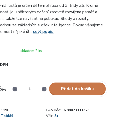
ních listů je určen dětem zhruba od 3. třídy ZŠ. Kromě
nosti je u některých cvičení zároveň rozvíjena paměť a
í, takže lze navázat na publikaci Shody a rozdíly.
jednou ze základních složek inteligence. Pokud věnujeme
ornost nějaké úl...
celý popis
skladem 2 ks
i DPH
č
Přidat do košíku
/
ks
1196
EAN kód:
9788073111373
Tobiáš
Věk:
8+