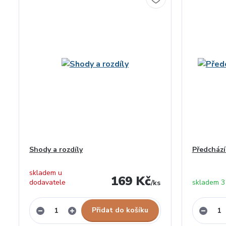
Shody a rozdíly
Předcház
skladem u
169 Kč
dodavatele
skladem 3
/
ks
Přidat do košíku