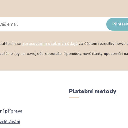
Přihlási
uhlasím se
zpracováním osobních údajů
za účelem rozesílky newsle
síláme tipy na rozvoj dětí, doporučené pomůcky, nové články, upozornění na 
Platební metody
ní příprava
zdělávání