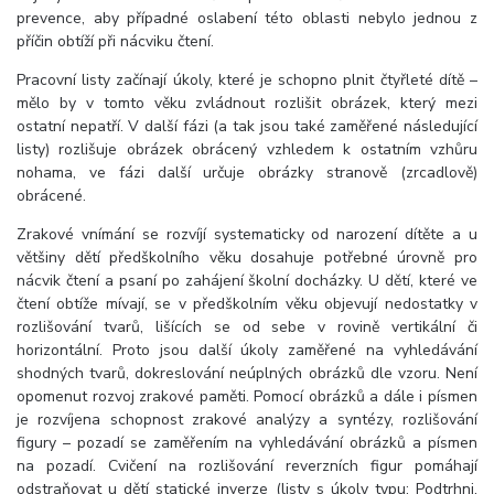
prevence, aby případné oslabení této oblasti nebylo jednou z
příčin obtíží při nácviku čtení.
Pracovní listy začínají úkoly, které je schopno plnit čtyřleté dítě –
mělo by v tomto věku zvládnout rozlišit obrázek, který mezi
ostatní nepatří. V další fázi (a tak jsou také zaměřené následující
listy) rozlišuje obrázek obrácený vzhledem k ostatním vzhůru
nohama, ve fázi další určuje obrázky stranově (zrcadlově)
obrácené.
Zrakové vnímání se rozvíjí systematicky od narození dítěte a u
většiny dětí předškolního věku dosahuje potřebné úrovně pro
nácvik čtení a psaní po zahájení školní docházky. U dětí, které ve
čtení obtíže mívají, se v předškolním věku objevují nedostatky v
rozlišování tvarů, lišících se od sebe v rovině vertikální či
horizontální. Proto jsou další úkoly zaměřené na vyhledávání
shodných tvarů, dokreslování neúplných obrázků dle vzoru. Není
opomenut rozvoj zrakové paměti. Pomocí obrázků a dále i písmen
je rozvíjena schopnost zrakové analýzy a syntézy, rozlišování
figury – pozadí se zaměřením na vyhledávání obrázků a písmen
na pozadí. Cvičení na rozlišování reverzních figur pomáhají
odstraňovat u dětí statické inverze (listy s úkoly typu: Podtrhni,