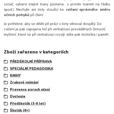
označ, vybarvi stejné tvary, písmena... s prvním tvarem na řádku
apod.). Nechybí ani listy sloužící ke
cvičení správného směru
očních pohybů
při čtení.
Je potřebné, aby se dítěti při práci s listy věnoval dospělý. Do
cvičení je pak zapojena řeč při verbalizaci prováděných činností,
myšlení, které se při verbalizaci rozvíjí, dále pak motorika i pamět‘.
Zboží zařazeno v kategoriích
PŘEDŠKOLNÍ PŘÍPRAVA
SPECIÁLNÍ PEDAGOGIKA
KNIHY
Zrakové vnímání
Prevence poruch učení
Dyslexie
Předškolák (3-6 let)
Školák (6+)