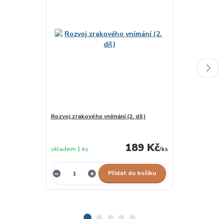
Rozvoj zrakového vnímání (2. díl)
Zrakové rozli
189 Kč
skladem 1 ks
/
ks
skladem 3 ks
Přidat do košíku