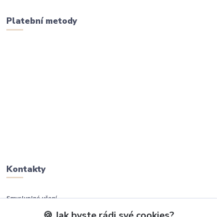
Platební metody
Kontakty
Smysluplné učení
🍪 Jak byste rádi své cookies?