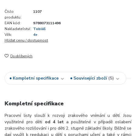
Číslo
1107
produktu:
EAN kód:
9788073111496
Nakladatelství:
Tobiáš
Věk:
4+
Hlídat cenu / dostupnost
Do oblíbených
Kompletní specifikace
Související zboží
5
Kompletní specifikace
Pracovní listy slouží k rozvoji zrakového vnímání u dětí. Jsou
využitelné pro děti
od 4 let
a použitelné v případě oslabení
zrakového rozlišování i pro děti 2. stupně základní školy. Běžně se
dají využít k reedukaci u dětí s poruchami učení a také v rámci