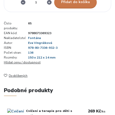
Přidat do košíku
Číslo
65
produktu:
EAN kód:
9788073369323
Nakladatelství:
Fontána
Autor:
Eva Vingrálková
ISBN:
978-80-7336-932-3
Počet stran:
136
Rozměry:
150 x 212 x 14 mm
Hlídat cenu / dostupnost
Do oblíbených
Podobné produkty
269 Kč
Cvičení a terapie pro děti s
/
ks