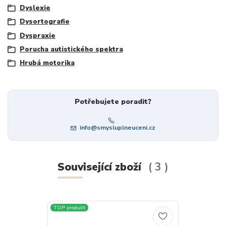
Dyslexie
Dysortografie
Dyspraxie
Porucha autistického spektra
Hrubá motorika
Potřebujete poradit?
info@smysluplneuceni.cz
Související zboží
3
TOP produkt
TOP produkt