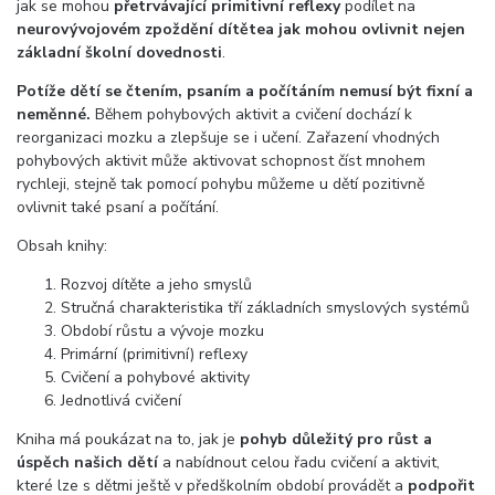
jak se mohou
přetrvávající primitivní reflexy
podílet na
neurovývojovém zpoždění dítěte
a jak mohou ovlivnit nejen
základní školní dovednosti
.
Potíže dětí se čtením, psaním a počítáním nemusí být fixní a
neměnné.
Během pohybových aktivit a cvičení dochází k
reorganizaci mozku a zlepšuje se i učení. Zařazení vhodných
pohybových aktivit může aktivovat schopnost číst mnohem
rychleji, stejně tak pomocí pohybu můžeme u dětí pozitivně
ovlivnit také psaní a počítání.
Obsah knihy:
Rozvoj dítěte a jeho smyslů
Stručná charakteristika tří základních smyslových systémů
Období růstu a vývoje mozku
Primární (primitivní) reflexy
Cvičení a pohybové aktivity
Jednotlivá cvičení
Kniha má poukázat na to, jak je
pohyb důležitý pro růst a
úspěch našich dětí
a nabídnout celou řadu cvičení a aktivit,
které lze s dětmi ještě v předškolním období provádět a
podpořit