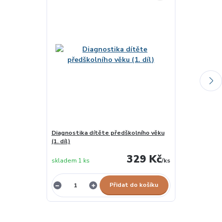
Diagnostika dítěte předškolního věku
Předcházíme 
(1. díl)
329 Kč
skladem 1 ks
/
ks
skladem 3 ks
Přidat do košíku