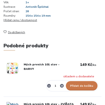
Věk:
1+
Ilustrace:
Antonín Šplíchal
Počet stran:
26
Rozměry:
154 x 154 x 19 mm
Hlídat cenu / dostupnost
Do oblíbených
Podobné produkty
149 Kč
Mých prvních 101 slov -
/
ks
BARVY
skladem u dodavatele
Přidat do košíku
149 Kč
Mých prvních 101 slov - ZVÍŘATA
/
ks