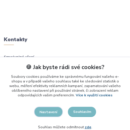
Kontakty
Smysluplné učení
🍪 Jak byste rádi své cookies?
+420 737 937 936
Soubory cookies používáme ke správnému fungování našeho e-
shopu a v případě vašeho souhlasu také ke sledování statistik o
info@smysluplneuceni.cz
webu, měření efektivity reklamních kampaní, zapamatování vašeho
oblíbeného nastavení při používání stránek, či zobrazení reklam
odpovídajících vašim preferencím.
Více k využití cookies
Souhlasím
Nastavení
2026, Smysluplné učení
Souhlas můžete odmítnout
zde
.
Vytvořeno na
Eshop-rychle.cz