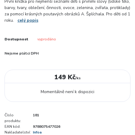
První knížka pro nejmenší seznámí děti s prvními slovy (lidské tělo,
barvy, tvary, oblečení, činnosti, ovoce, zelenina, zvířata, protiklady)
za pomocí krásných poutavých obrázků A. Šplíchala. Pro děti od 1
roku.
celý popis
Dostupnost
vyprodáno
Nejsme plátci DPH
149 Kč
/
ks
Momentálně není k dispozici
Číslo
181
produktu:
EAN kód:
9788075477026
Nakladatelství:
Infoa