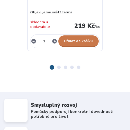
Objevujeme svět! Farma
Co dělá Péťa?
skladem u
219 Kč
dodavatele
/
ks
skladem 1 ks
Přidat do košíku
Smysluplný rozvoj
Pomůcky podporují konkrétní dovednosti
potřebné pro život.